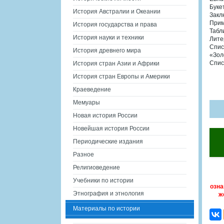
Буке
История Австралии и Океании
Закл
Прим
История государства и права
Табл
История науки и техники
Лите
Спис
История древнего мира
«Зол
Спис
История стран Азии и Африки
История стран Европы и Америки
Краеведение
Мемуары
Новая история России
Новейшая история России
Периодические издания
Разное
Религиоведение
Учебники по истории
озна
Этнография и этнология
ж
Материалы по истории