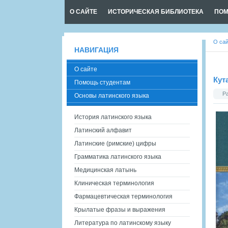
О САЙТЕ
ИСТОРИЧЕСКАЯ БИБЛИОТЕКА
ПОМ
О са
НАВИГАЦИЯ
О сайте
Кут
Помощь студентам
Р
Основы латинского языка
История латинского языка
Латинский алфавит
Латинские (римские) цифры
Грамматика латинского языка
Медицинская латынь
Клиническая терминология
Фармацевтическая терминология
Крылатые фразы и выражения
Литература по латинскому языку