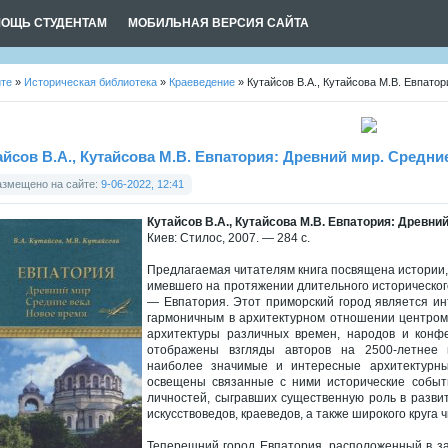
ОЩЬ СТУДЕНТАМ
МОБИЛЬНАЯ ВЕРСИЯ САЙТА
йте
»
Историческая библиотека
»
Краеведение
» Кутайсов В.А., Кутайсова М.В. Евпато
айсов В.А., Кутайсова М.В. Евпатория: Древний мир. Средни
азмещено на сайте:
9-06-2022, 12:41
Кутайсов В.А., Кутайсова М.В. Евпатория: Древни
Киев: Стилос, 2007. — 284 с.
Предлагаемая читателям книга посвящена истории, 
имевшего на протяжении длительного историческо
— Евпатория. Этот приморский город является ин
гармоничным в архитектурном отношении центром
архитектуры различных времен, народов и конф
отображены взгляды авторов на 2500-летнее и
наиболее значимые и интересные архитектурные
освещены связанные с ними исторические событи
личностей, сыгравших существенную роль в развити
искусствоведов, краеведов, а также широкого круга
Теперешний город Евпатория, расположенный в за