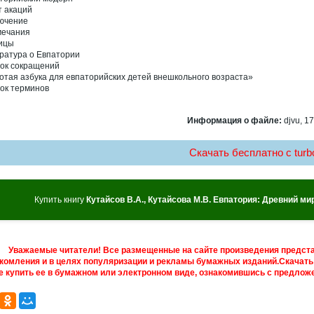
т акаций
ючение
ечания
ицы
ратура о Евпатории
ок сокращений
отая азбука для евпаторийских детей внешкольного возраста»
ок терминов
Информация о файле:
djvu, 17
Скачать бесплатно c turbo
Купить книгу
Кутайсов В.А., Кутайсова М.В. Евпатория: Древний ми
Уважаемые читатели! Все размещенные на сайте произведения предст
комления и в целях популяризации и рекламы бумажных изданий.Скачать 
е купить ее в бумажном или электронном виде, ознакомившись с предложе