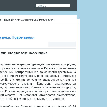
рия: Древний мир. Средние века. Новое время
е века. Новое время
й мир. Средние века. Новое время
археологии и архитектуре одного из крымских городов,
го развития разные названия — Керкинитида — Гёзлёв
тересным, контрастным и в то же время чрезвычайно
, с огромным количеством разнообразных памятников
ессий. В книге на основании разнообразных данных
сторического развития Евпатории, анализируются
, археологические объекты современного курорта,
я. В книге приводится характеристика исторических
и курорта. Для историков, археологов, архитекторов,
 читателей, влюбленных в Крымский полуостров.
падной части Крымского полуострова и возникший 25