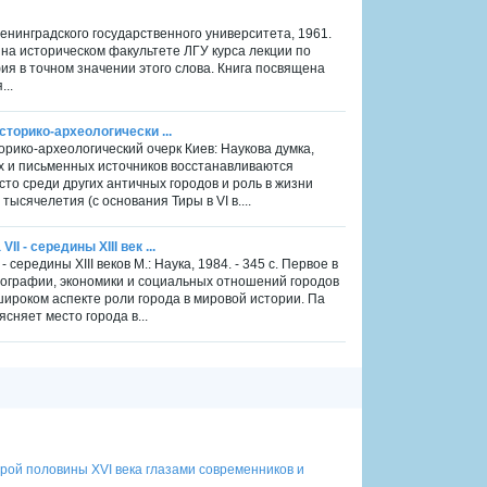
Ленинградского государственного университета, 1961.
 на историческом факультете ЛГУ курса лекции по
ия в точном значении этого слова. Книга посвящена
...
сторико-археологически ...
орико-археологический очерк Киев: Наукова думка,
их и письменных источников восстанавливаются
сто среди других античных городов и роль в жизни
сячелетия (с основания Тиры в VI в....
 - середины XIII век ...
середины XIII веков М.: Наука, 1984. - 345 с. Первое в
ографии, экономики и социальных отношений городов
 широком аспекте роли города в мировой истории. Па
няет место города в...
рой половины XVI века глазами современников и