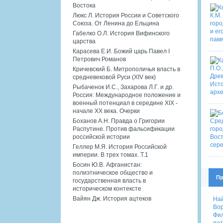
Востока
Люкс Л. История России и Советского
Союза. От Ленина до Ельцина
Габелко О.Л. История Вифинского
царства
Карасева Е.И. Божий царь Павел I
Петрович Романов
Кричевский Б. Митрополичья власть в
средневековой Руси (XIV век)
Рыбаченок И.С., Захарова Л.Г. и др.
Россия: Международное положение и
военный потенциал в середине XIX -
начале XX века. Очерки
Боханов А.Н. Правда о Григории
Распутине. Против фальсификации
российской истории
Геллер М.Я. История Российской
империи. В трех томах. Т.1
Босин Ю.В. Афганистан:
полиэтническое общество и
Пр
государственная власть в
историческом контексте
Вайян Дж. История ацтеков
Най
Вор
Фил
пот