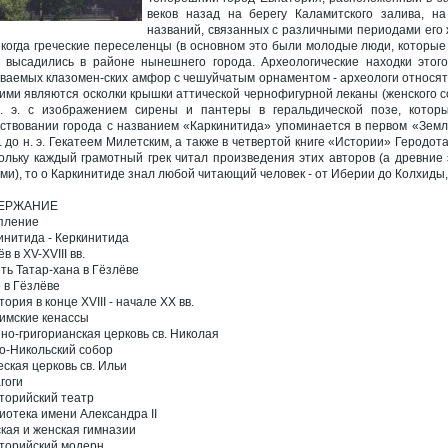
веков назад на берегу Каламитского залива, н
названий, связанных с различными периодами его ж
., когда греческие переселенцы (в основном это были молодые люди, которы
 высадились в районе нынешнего города. Археологические находки этого
ваемых клазомен-ских амфор с чешуйчатым орнаментом - археологи относят к 
ими являются осколки крышки аттической чернофигурной леканы (женского с
. э. с изображением сирены и пантеры в геральдической позе, котор
ствовании города с названием «Каркинитида» упоминается в первом «Земл
г. до н. э. Гекатеем Милетским, а также в четвертой книге «Истории» Геродот
ольку каждый грамотный грек читал произведения этих авторов (а древни
ми), то о Каркинитиде знал любой читающий человек - от Иберии до Колхиды, т
ЕРЖАНИЕ
пление
инитида - Керкинитида
в в XV-XVIII вв.
ть Татар-хана в Гёзлёве
е в Гёзлёве
ория в конце XVIII - начале XX вв.
имские кенассы
но-григорианская церковь св. Николая
о-Никольский собор
еская церковь св. Ильи
гоги
торийский театр
иотека имени Александра II
кая и женская гимназии
торийский модерн