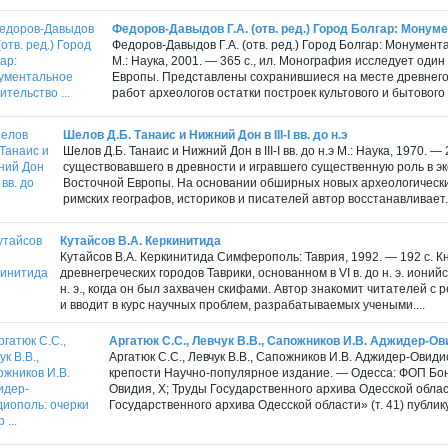
Федоров-Давыдов Г.А. (отв. ред.) Город Болгар: Монуме
Федоров-Давыдов Г.А. (отв. ред.) Город Болгар: Монумент
М.: Наука, 2001. — 365 с., ил. Монография исследует оди
Европы. Представлены сохранившиеся на месте древнего го
работ археологов остатки построек культового и бытового 
Шелов Д.Б. Танаис и Нижний Дон в III-I вв. до н.э
Шелов Д.Б. Танаис и Нижний Дон в III-I вв. до н.э М.: Наука, 1970.
существовавшего в древности и игравшего существенную роль в э
Восточной Европы. На основании обширных новых археологически
римских географов, историков и писателей автор восстанавливает..
Кутайсов В.А. Керкинитида
Кутайсов В.А. Керкинитида Симферополь: Таврия, 1992. — 192 с. К
древнегреческих городов Таврики, основанном в VI в. до н. э. иони
н. э., когда он был захвачен скифами. Автор знакомит читателей с
и вводит в курс научных проблем, разрабатываемых учеными....
Аргатюк С.С., Левчук В.В., Сапожников И.В. Аджидер-Ови
Аргатюк С.С., Левчук В.В., Сапожников И.В. Аджидер-Овиди
крепости Научно-популярное издание. — Одесса: ФОП Бонда
Овидия, Х; Труды Государственного архива Одесской област
Государственного архива Одесской области» (т. 41) публик