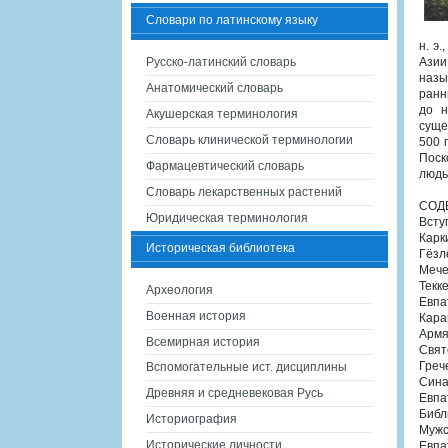
Словари по латинскому языку
н. э
Русско-латинский словарь
Азии
назы
Анатомический словарь
ранн
до н
Акушерская терминология
суще
Словарь клинической терминологии
500 
Поск
Фармацевтический словарь
людь
Словарь лекарственных растений
СОД
Юридическая терминология
Всту
Карк
Историческая библиотека
Гёзлё
Мече
Текк
Археология
Евпат
Военная история
Кара
Армя
Всемирная история
Свят
Греч
Вспомогательные ист. дисциплины
Сина
Древняя и средневековая Русь
Евпа
Библ
Историография
Мужс
Исторические личности
Евпа