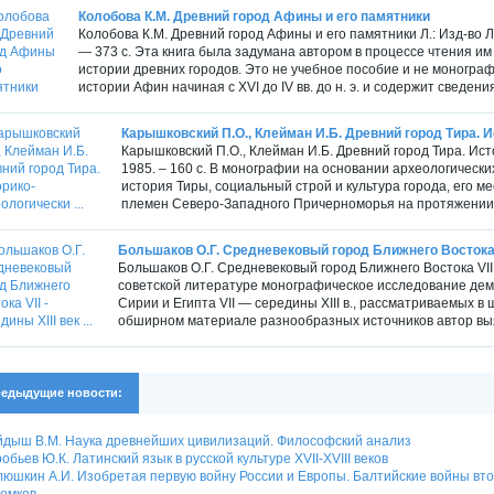
Колобова К.М. Древний город Афины и его памятники
Колобова К.М. Древний город Афины и его памятники Л.: Изд-во 
— 373 с. Эта книга была задумана автором в процессе чтения им
истории древних городов. Это не учебное пособие и не монограф
истории Афин начиная с XVI до IV вв. до н. э. и содержит сведения
Карышковский П.О., Клейман И.Б. Древний город Тира. И
Карышковский П.О., Клейман И.Б. Древний город Тира. Ист
1985. – 160 с. В монографии на основании археологическ
история Тиры, социальный строй и культура города, его ме
племен Северо-Западного Причерноморья на протяжении ты
Большаков О.Г. Средневековый город Ближнего Востока VII
Большаков О.Г. Средневековый город Ближнего Востока VII - 
советской литературе монографическое исследование дем
Сирии и Египта VII — середины XIII в., рассматриваемых в
обширном материале разнообразных источников автор выяс
едыдущие новости:
дыш В.М. Наука древнейших цивилизаций. Философский анализ
обьев Ю.К. Латинский язык в русской культуре XVII-XVIII веков
юшкин А.И. Изобретая первую войну России и Европы. Балтийские войны вто
омков