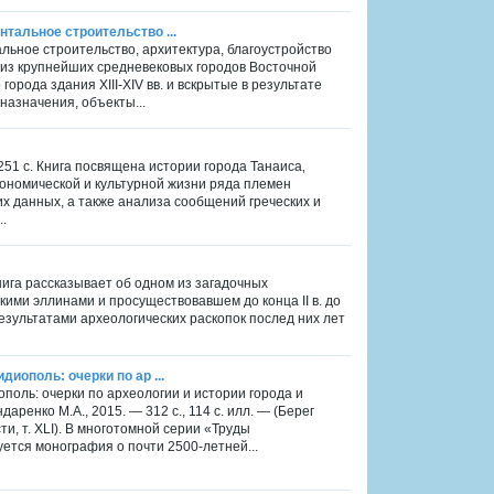
нтальное строительство ...
альное строительство, архитектура, благоустройство
н из крупнейших средневековых городов Восточной
рода здания XIII-XIV вв. и вскрытые в результате
назначения, объекты...
 — 251 с. Книга посвящена истории города Танаиса‚
кономической и культурной жизни ряда племен
х данных, а также анализа сообщений греческих и
.
нига рассказывает об одном из загадочных
йскими эллинами и просуществовавшем до конца II в. до
 результатами археологических раскопок послед них лет
диополь: очерки по ар ...
ополь: очерки по археологии и истории города и
ренко М.А., 2015. — 312 с., 114 с. илл. — (Берег
и, т. XLI). В многотомной серии «Труды
уется монография о почти 2500-летней...