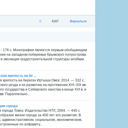
0
4167
Вернуться
90. - 176 с. Монография является первым обобщающим
нии на западном побережье Крымского полуострова.
и эволюции градостроительной структуры апойкии.
кая крепость на бе ...
ая крепость на берегах Иртыша Омск: 2014. — 332 с.:
кого уезда и их развитию на протяжении XVI–XIX вв.
 государства и Сибирского ханства в конце XVI в. и
вв. Параллельно...
дия города
я города Томск: Издательство НТЛ, 2004. — 440 с.
образие жизни города за 400 лет его развития. В
м, административном, социальном, экономическом,
строенные по алфавиту...