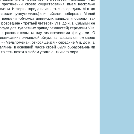
а протяжении своего существования имел несколько
изни. История города начинается с середины VI в. до
е искали лучшую жизнь) с ионийского побережья Малой
 времени -обломки ионийских киликов и осколки так
середине - третьей четверти VI в. до н. э. Самыми же
осуда для туалетных принадлежностей) середины VI в.
ые расположены между человеческими фигурами. О
еописании» эллинской ойкумены, составленном около
а - «Мельпомена», относящейся к середине V в. до н. э.
е эллины в основной массе своей были образованными
о есть почти в любом уголке античного мира...