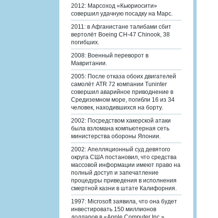
2012: Марсоход «Кьюриосити»
совершил удачную посадку на Марс.
2011: в Афганистане талибами сбит
вертолёт Boeing CH-47 Chinook, 38
погибших.
2008: Военный переворот в
Мавритании.
2005: После отказа обоих двигателей
самолёт ATR 72 компании Tuninter
совершил аварийное приводнение в
Средиземном море, погибли 16 из 34
человек, находившихся на борту.
2002: Посредством хакерской атаки
была взломана компьютерная сеть
министерства обороны Японии.
2002: Апелляционный суд девятого
округа США постановил, что средства
массовой информации имеют право на
полный доступ и запечатление
процедуры приведения в исполнения
смертной казни в штате Калифорния.
1997: Microsoft заявила, что она будет
инвестировать 150 миллионов
долларов в «Apple Computer Inc.».