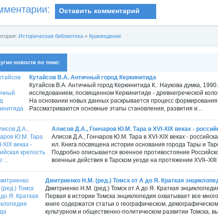
мментарии:
Оставить комментарий
егория:
Историческая библиотека
»
Краеведение
угие новости по теме:
Кутайсов В.А. Античный город Керкинитида
Кутайсов В.А. Античный город Керкинитида К.: Наукова думка, 19
исследованием, посвященном Керкинитиде - древнегреческой коло
На основании новых данных раскрывается процесс формирования 
Рассматриваются основные этапы становления, развития и...
Алисов Д.А., Гончаров Ю.М. Тара в XVI-XIX веках - российс
Алисов Д.А., Гончаров Ю.М. Тара в XVI-XIX веках - российск
ил. Книга посвящена истории основания города Тары и Тарс
Подробно описывается военное противостояние Российского
военные действия в Тарском уезде на протяжении XVII–XIII 
Дмитриенко Н.М. (ред.) Томск от А до Я. Краткая энциклопе
Дмитриенко Н.М. (ред.) Томск от А до Я. Краткая энциклопеди
Первая в истории Томска энциклопедия охватывает все много
книге содержатся статьи о географическом, демографическо
культурном и общественно-политическом развитии Томска, вы