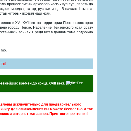
ала процесс смены археологических культур, вплоть до
в -мордвы, татар, русских и т.д. В начале II тысн.э.
став которых входил наш край.
менно в ХѴІ-ХѴІІІ вв. на территории Пензенского края
лено городу Пензе. Население Пензенского края сразу
сстаниях и войнах. Среди них в данном томе подробно
 mb.
bit
ревнейших времён до конца XVIII века
авлены исключительно для предварительного
книгу для ознакомления вы можете бесплатно, а так
ниями интернет-магазинов. Приятного прочтения!