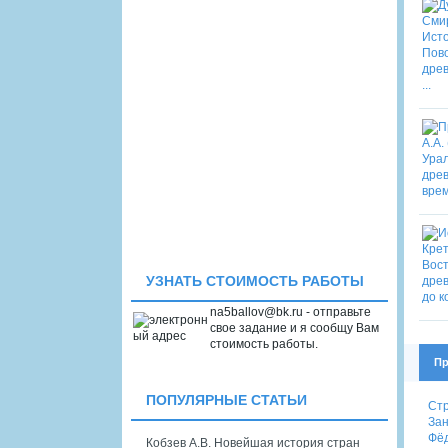
УЗНАТЬ СТОИМОСТЬ РАБОТЫ
na5ballov@bk.ru - отправьте
свое задание и я сообщу Вам
стоимость работы.
Пр
ПОПУЛЯРНЫЕ СТАТЬИ
Стр
Зан
Фёд
Кобзев А.В. Новейшая история стран