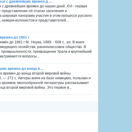
ья с древнейших времен д ...
 с древнейших времен до наших дней. XVI - первая
ает представление об этапах заселения и
а широкая панорама участия в этом процессе русского
, немцев-колонистов и представителей...
времён до 1861 г
н до 1861 г М.: Наука, 1989. - 608 с., ил. В книге
зводящего хозяйства, раннеклассовое общество. В
ой промышленности, превращение Урала в крупнейший
матриваются вопросы...
их времен до конца в ...
их времен до конца второй мировой войны
 — 272 с. Авторы книги на базе немецких, польских и
х архивов, многообразной литературы рассказывают
ца второй мировой войны. Это первое в...