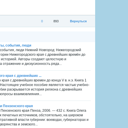
0
893
Вернуться
кты, события, люди
ы, события, люди Нижний Новгород: Нижегородский
стории Нижегородского края с древнейших времён до
й историей. Авторы создают целостную и
 отражение и дискусионность ряда...
го края с древнейших ...
 края с древнейших времен до конца V в. н.э. Книга 1
. Настоящее учебное пособие является частью учебно-
собии раскрывается история региона с древнейших
вопросы взаимовлияния...
и Пензенского края
ензенского края Пенза, 2006. — 432 с. Книга Олега
х печатных источников, обстоятельно, на широком
ративной власти губернии: воеводах, губернаторах и
орянства и земского...