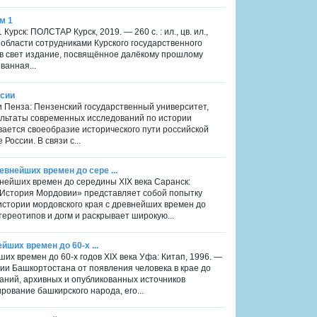
м 1
Курск: ПОЛСТАР Курск, 2019. — 260 с. : ил., цв. ил.,
й области сотрудниками Курского государственного
 в свет издание, посвящённое далёкому прошлому
ванная...
ссии
ии Пенза: Пензенский государственный университет,
ультаты современных исследований по истории
вается своеобразие исторического пути российской
России. В связи с...
евнейших времен до сере ...
внейших времен до середины XIX века Саранск:
 «История Мордовии» представляет собой попытку
истории мордовского края с древнейших времен до
тереотипов и догм и раскрывает широкую...
йших времен до 60-х ...
ших времен до 60-х годов XIX века Уфа: Китап, 1996. —
рии Башкортостана от появления человека в крае до
аний, архивных и опубликованных источников
ование башкирского народа, его...