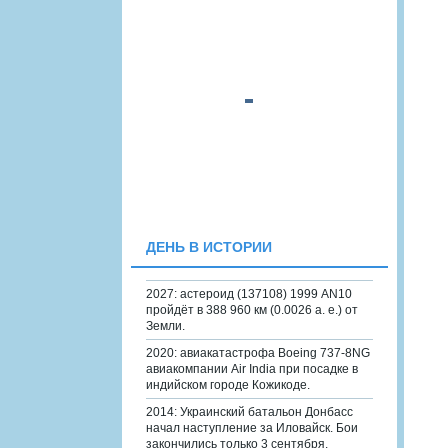
ДЕНЬ В ИСТОРИИ
2027: астероид (137108) 1999 AN10
пройдёт в 388 960 км (0.0026 а. е.) от
Земли.
2020: авиакатастрофа Boeing 737-8NG
авиакомпании Air India при посадке в
индийском городе Кожикоде.
2014: Украинский батальон Донбасс
начал наступление за Иловайск. Бои
закончились только 3 сентября.