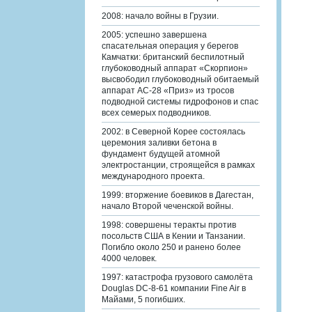
2008: начало войны в Грузии.
2005: успешно завершена
спасательная операция у берегов
Камчатки: британский беспилотный
глубоководный аппарат «Скорпион»
высвободил глубоководный обитаемый
аппарат АС-28 «Приз» из тросов
подводной системы гидрофонов и спас
всех семерых подводников.
2002: в Северной Корее состоялась
церемония заливки бетона в
фундамент будущей атомной
электростанции, строящейся в рамках
международного проекта.
1999: вторжение боевиков в Дагестан,
начало Второй чеченской войны.
1998: совершены теракты против
посольств США в Кении и Танзании.
Погибло около 250 и ранено более
4000 человек.
1997: катастрофа грузового самолёта
Douglas DC-8-61 компании Fine Air в
Майами, 5 погибших.