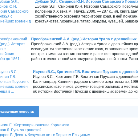
Дубман Э.Л., Смирнов Ю.Н. История Самарского Поволж
Дубман Э.Л., Смирнов Ю.Н. История Самарского Поволжья
половина XIX века М.: Наука, 2000. — 287 с., ил. Книга д
хозяйственного освоения территории края, в ней показан
крестьянства, украинцев, татар, мордвы, чувашей, башкир
Преображенский А.А. (ред.) История Урала с древнейших 
Преображенский А.А. (ред.) История Урала с древнейших времё
исследуются заселение и освоение края, становление прои
центре внимания возникновение и развитие горнозаводск
район отечественной металлургии феодальной эпохи. Расс
Исупов В.С., Кретинин Г.В. Восточная Пруссия с древнейш
Исупов В.С., Кретинин Г.В. Восточная Пруссия с древнейш
Калининград: Калининградское книжное издательство, 1996.
российских источников, документов центральных и местны
об истории Восточной Пруссии с древнейших времен до кон
едыдущие новости:
игин Е. Жертвоприношение Коржакова
ков Д. Русь за трапезой
оров Б. Десять безумных лет с Борисом Ельциным