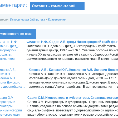
мментарии:
Оставить комментарий
егория:
Историческая библиотека
»
Краеведение
угие новости по теме:
Филатов Н.Ф., Седов А.В. (ред.) Нижегородский край: фа
Филатов Н.Ф., Седов А.В. (ред.) Нижегородский край: факт
гуманитарный центр, 1997. — 376 с. Учебное пособие по и
начала ХХ века рассматривает её в связи с общероссийско
аргументированную концепцию развития края. В книге нашла
Кияшко А.В., Кияшко Ю.Г., Коваленко А.Н. История Донско
Кияшко А.В., Кияшко Ю.Г., Коваленко А.Н. История Донского
Ростов-на-Дону: Донской издательский дом, 2020. — 171 с
методического комплекса по истории Донского края. В по
времен до конца V века нашей эры. В центре внимания — 
Савин О.М. Императоры и губернаторы. Страницы истори
Савин О.М. Императоры и губернаторы. Страницы истории П
Савина, созданная на основе архивных документов и редки
социальном фоне, повествует о дореволюционной админист
вице-губернаторах, представителях родового российского дв