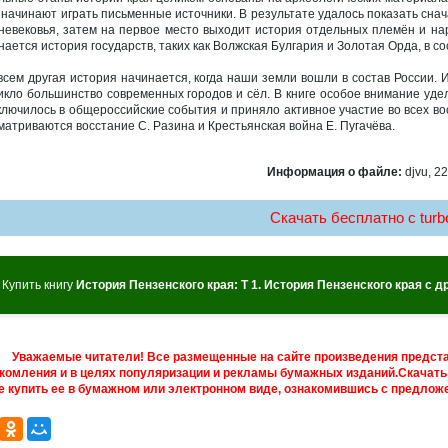
 начинают играть письменные источники. В результате удалось показать снач
невековья, затем на первое место выходит история отдельных племён и народо
нается история государств, таких как Волжская Булгария и Золотая Орда, в со
всем другая история начинается, когда наши земли вошли в состав России. И
икло большинство современных городов и сёл. В книге особое внимание уде
ключилось в общероссийские события и приняло активное участие во всех во
матриваются восстание С. Разина и Крестьянская война Е. Пугачёва.
Информация о файле:
djvu, 22
Скачать бесплатно c turbo
Купить книгу
История Пензенского края: Т 1. История Пензенского края с д
Уважаемые читатели! Все размещенные на сайте произведения предст
комления и в целях популяризации и рекламы бумажных изданий.Скачать 
е купить ее в бумажном или электронном виде, ознакомившись с предложе