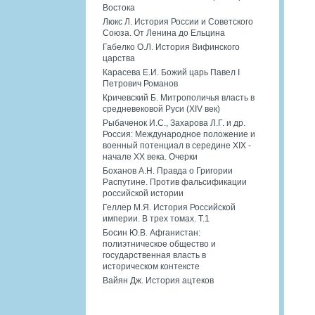
Востока
Люкс Л. История России и Советского
Союза. От Ленина до Ельцина
Габелко О.Л. История Вифинского
царства
Карасева Е.И. Божий царь Павел I
Петрович Романов
Кричевский Б. Митрополичья власть в
средневековой Руси (XIV век)
Рыбаченок И.С., Захарова Л.Г. и др.
Россия: Международное положение и
военный потенциал в середине XIX -
начале XX века. Очерки
Боханов А.Н. Правда о Григории
Распутине. Против фальсификации
российской истории
Геллер М.Я. История Российской
империи. В трех томах. Т.1
Босин Ю.В. Афганистан:
полиэтническое общество и
государственная власть в
историческом контексте
Вайян Дж. История ацтеков