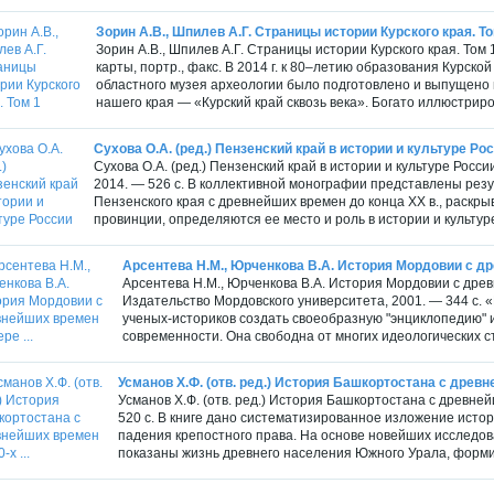
Зорин А.В., Шпилев А.Г. Страницы истории Курского края. То
Зорин А.В., Шпилев А.Г. Страницы истории Курского края. Том 1 
карты, портр., факс. В 2014 г. к 80–летию образования Курско
областного музея археологии было подготовлено и выпущено
нашего края — «Курский край сквозь века». Богато иллюстриро
Сухова О.А. (ред.) Пензенский край в истории и культуре Ро
Сухова О.А. (ред.) Пензенский край в истории и культуре Росс
2014. — 526 с. В коллективной монографии представлены рез
Пензенского края с древнейших времен до конца ХX в., раскры
провинции, определяются ее место и роль в истории и культуре 
Арсентева Н.М., Юрченкова В.А. История Мордовии с др
Арсентева Н.М., Юрченкова В.А. История Мордовии с дре
Издательство Мордовского университета, 2001. — 344 с.
ученых-историков создать своеобразную "энциклопедию" 
современности. Она свободна от многих идеологических с
Усманов Х.Ф. (отв. ред.) История Башкортостана с древне
Усманов Х.Ф. (отв. ред.) История Башкортостана с древней
520 с. В книге дано систематизированное изложение исто
падения крепостного права. На основе новейших исследов
показаны жизнь древнего населения Южного Урала, формир