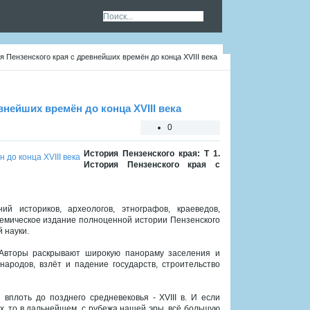
я Пензенского края с древнейших времён до конца XVIII века
внейших времён до конца XVIII века
0
История Пензенского края: Т 1.
История Пензенского края с
й историков, археологов, этнографов, краеведов,
емическое издание полноценной истории Пензенского
 науки.
 Авторы раскрывают широкую панораму заселения и
народов, взлёт и падение государств, строительство
вплоть до позднего средневековья - XVIII в. И если
, то в дальнейшем, с рубежа нашей эры, всё большую