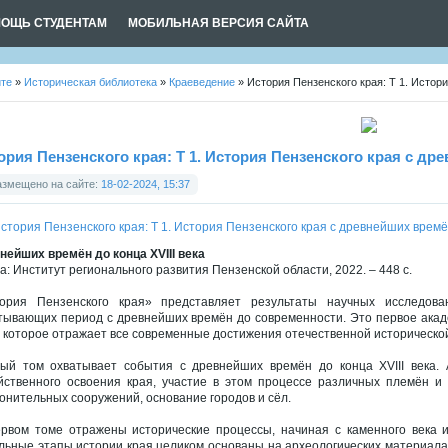
ОЩЬ СТУДЕНТАМ
МОБИЛЬНАЯ ВЕРСИЯ САЙТА
йте
»
Историческая библиотека
»
Краеведение
» История Пензенского края: Т 1. Истори
ория Пензенского края: Т 1. История Пензенского края с дре
азмещено на сайте:
18-02-2024, 15:37
нейших времён до конца XVIII века
а: Институт регионального развития Пензенской области, 2022. – 448 с.
ория Пензенского края» представляет результаты научных исследовани
тывающих период с древнейших времён до современности. Это первое акад
, которое отражает все современные достижения отечественной исторической
ый том охватывает события с древнейших времён до конца XVIII века.
йственного освоения края, участие в этом процессе различных племён и 
онительных сооружений, основание городов и сёл.
рвом томе отражены исторические процессы, начиная с каменного века и 
льные этапы истории края целиком основаны на археологических материалах