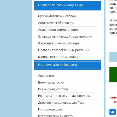
роль
Словари по латинскому языку
сред
начи
Русско-латинский словарь
И со
Анатомический словарь
возн
же в
Акушерская терминология
расс
Словарь клинической терминологии
Фармацевтический словарь
Словарь лекарственных растений
Юридическая терминология
Историческая библиотека
Археология
Военная история
Всемирная история
Вспомогательные ист. дисциплины
озна
ж
Древняя и средневековая Русь
Историография
Исторические личности