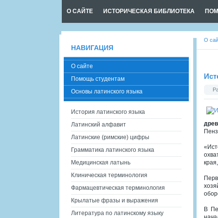
О САЙТЕ
ИСТОРИЧЕСКАЯ БИБЛИОТЕКА
ПОМ
О са
НАВИГАЦИЯ
О сайте
Ист
Помощь студентам
Р
Основы латинского языка
История латинского языка
древ
Латинский алфавит
Пенз
Латинские (римские) цифры
«Ист
Грамматика латинского языка
охва
Медицинская латынь
края
Клиническая терминология
Перв
хозя
Фармацевтическая терминология
обор
Крылатые фразы и выражения
В Пе
Литература по латинскому языку
нача