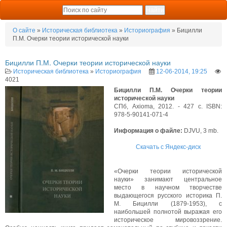
О сайте
»
Историческая библиотека
»
Историография
» Бицилли
П.М. Очерки теории исторической науки
Бицилли П.М. Очерки теории исторической науки
Историческая библиотека
»
Историография
12-06-2014, 19:25
4021
Бицилли П.М. Очерки теории
исторической науки
СПб, Axioma, 2012. - 427 с. ISBN:
978-5-90141-071-4
Информация о файле:
DJVU, 3 mb.
Скачать с Яндекс-диск
«Очерки теории исторической
науки» занимают центральное
место в научном творчестве
выдающегося русского историка П.
М. Бицилли (1879-1953), с
наибольшей полнотой выражая его
историческое мировоззрение.