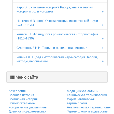
Карр Э.Г. Что такое история? Рассуждения о теории
истории и роли историка
Нечкина М.В. (ред.) Очерки истории исторической науки в
СССР Том 4
Реизов Б.Г. Французская романтическая историография
(1815-1830)
Смоленский Н.И. Теория и методология истории
Репина Л.П. (ред.) Историческая наука сегодня. Теории,
методы, перспективы
Меню сайта
Археология
Медицинская латынь
Военная история
Клиническая терминология
Всемирная история
Фармацевтическая
Вспомогательные
терминология
исторические дисциплины
Анатомическая терминология
Древняя и средневековая
Терминология в акушерстве