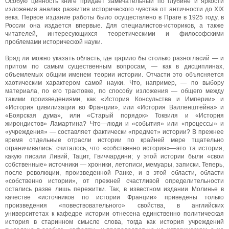
Особую ценность книге придает замечательный по глубине и яркости
изложения анализ развития исторического чувства от античности до XIX
века. Первое издание работы было осуществлено в Праге в 1925 году, в
России она издается впервые. Для специалистов-историков, а также
читателей, интересующихся теоретическими и философскими
проблемами исторической науки.
Вряд ли можно указать область, где царило бы столько разногласий — и
притом по самым существенным вопросам, — как в дисциплинах,
объемлемых общим именем теории истории. Отчасти это объясняется
хаотическим характером самой науки. Что, например, — по выбору
материала, по его трактовке, по способу изложения — общего между
такими произведениями, как «История Консульства и Империи» и
«История цивилизации во Франции», или «История Валленштейна» и
«Боярская дума», или «Старый порядок» Токвиля и «История
жирондистов» Ламартина? Что—люди и «события» или «процессы» и
«учреждения» — составляет фактически «предмет» истории? В прежнее
время отдельные отрасли истории по крайней мере тщательно
ограничивались: считалось, что «собственно история»—это та история,
какую писали Ливий, Тацит, Гвиччардини; у этой истории были «свои
собственные» источники — хроники, летописи, мемуары, записки. Теперь,
после революции, произведенной Ранке, и в этой области, области
«собственно истории», от прежней счастливой определительности
остались разве лишь пережитки. Так, в известном издании Молинье в
качестве «источников по истории Франции» приведены только
произведения «повествовательного» свойства, в английских
университетах к кафедре истории отнесена единственно политическая
история в старинном смысле слова, тогда как история учреждений