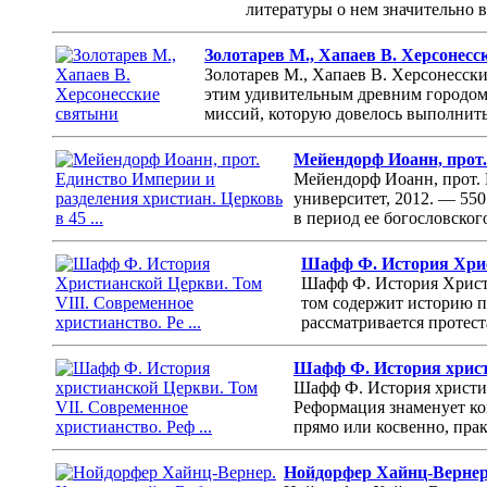
литературы о нем значительно во
Золотарев М., Хапаев В. Херсонес
Золотарев М., Хапаев В. Херсонесски
этим удивительным древним городом
миссий, которую довелось выполнить 
Мейендорф Иоанн, прот. 
Мейендорф Иоанн, прот. 
университет, 2012. — 550
в период ее богословског
Шафф Ф. История Христ
Шафф Ф. История Христи
том содержит историю п
рассматривается протест
Шафф Ф. История христи
Шафф Ф. История христиа
Реформация знаменует ко
прямо или косвенно, пра
Нойдорфер Хайнц-Вернер