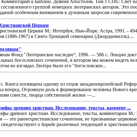
Комментарий к Библии. Деяния Апостолов. Том 1 СПб.: Свет на 
 составленного группой немецких лютеранских авторов. Это пос
зданий особенным вниманием к духовным запросам современного 
 Христианской Церкви
ристианской Церкви М.: Интербук; Нью-Йорк: Астра, 1991. - 49
ом (1886-1967) в Свято-Троицкой семинарии (Джорданвилль)....
Римлянам"
нам Фонд "Лютеранское наследие", 1996. — 586 с. Лекции док
льных богословских сочинений, в котором мы можем видеть вел
том во взглядах Лютера было его "богословское...
 с. Книга посвящена одному из отцов западноевропейской Рефор
ка вперед. Огромную роль в формировании человека Нового вре
иям совести, творца собственной жизни —...
рифы древних христиан. Исследование, тексты, коммент ...
ифы древних христиан. Исследование, тексты, комментарии М.: 
я — это раннехристианские сочинения, не признанные церковь
 свидетельствуют о борьбе различных тенденций в христианской и