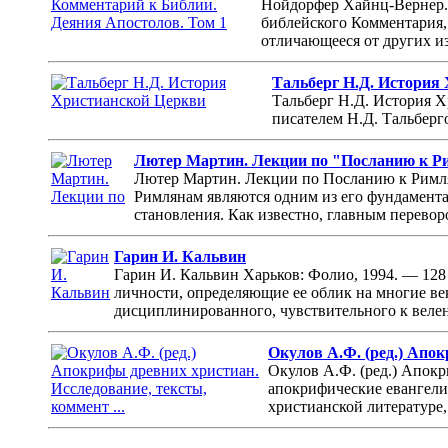
Нойдорфер Хайнц-Вернер. 
библейского Комментария,
отличающееся от других и
Тальберг Н.Д. История
Тальберг Н.Д. История Х
писателем Н.Д. Тальберг
Лютер Мартин. Лекции по "Посланию к 
Лютер Мартин. Лекции по Посланию к Римля
Римлянам являются одним из его фундамента
становления. Как известно, главным переворо
Гарин И. Кальвин
Гарин И. Кальвин Харьков: Фолио, 1994. — 128
личности, определяющие ее облик на многие ве
дисциплинированного, чувствительного к велен
Окулов А.Ф. (ред.) Апок
Окулов А.Ф. (ред.) Апокр
апокрифические евангели
христианской литературе,