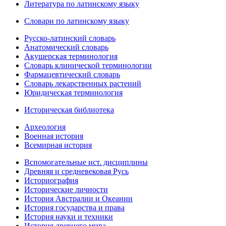
Литература по латинскому языку
Словари по латинскому языку
Русско-латинский словарь
Анатомический словарь
Акушерская терминология
Словарь клинической терминологии
Фармацевтический словарь
Словарь лекарственных растений
Юридическая терминология
Историческая библиотека
Археология
Военная история
Всемирная история
Вспомогательные ист. дисциплины
Древняя и средневековая Русь
Историография
Исторические личности
История Австралии и Океании
История государства и права
История науки и техники
История древнего мира