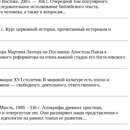
Востоке, 2005. — 304 с. Очередной том популярного
ледовательное истолкование библейского текста,
человека, а также к вопросам...
4 с. Курс церковной истории, прочитанный историком и
тора Мартина Лютера по Посланию Апостола Павла к
икого реформатора на очень важной стадии его богословского
мации XVI столетия. В мировой культуре есть эпохи и
мени — свободного, деятельного, ответственного,
Мысль, 1989. - 336 с. Апокрифы древних христиан,
ю и отвергнутые ею. Они расширяют наши представления о
деологии на ранних этапах ее развития....