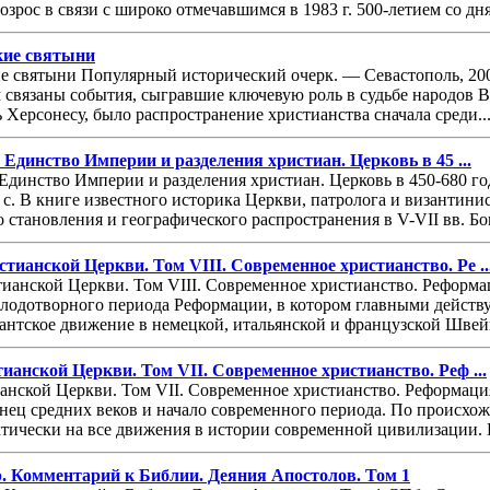
зрос в связи с широко отмечавшимся в 1983 г. 500-летием со дня
ские святыни
е святыни Популярный исторический очерк. — Севастополь, 2002.
 связаны события, сыгравшие ключевую роль в судьбе народов 
Херсонесу, было распространение христианства сначала среди..
Единство Империи и разделения христиан. Церковь в 45 ...
Единство Империи и разделения христиан. Церковь в 450-680 
 с. В книге известного историка Церкви, патролога и византин
о становления и географического распространения в V-VII вв. Бо
ианской Церкви. Том VIII. Современное христианство. Ре ..
анской Церкви. Том VIII. Современное христианство. Реформаци
лодотворного периода Реформации, в котором главными дейст
антское движение в немецкой, итальянской и французской Швейц
анской Церкви. Том VII. Современное христианство. Реф ...
нской Церкви. Том VII. Современное христианство. Реформация 
нец средних веков и начало современного периода. По происхож
ктически на все движения в истории современной цивилизации. 
. Комментарий к Библии. Деяния Апостолов. Том 1