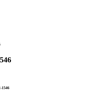
6
1546
2-1546