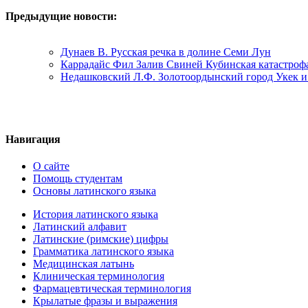
Предыдущие новости:
Дунаев В. Русская речка в долине Семи Лун
Каррадайс Фил Залив Свиней Кубинская катастрофа
Недашковский Л.Ф. Золотоордынский город Укек и 
Навигация
О сайте
Помощь студентам
Основы латинского языка
История латинского языка
Латинский алфавит
Латинские (римские) цифры
Грамматика латинского языка
Медицинская латынь
Клиническая терминология
Фармацевтическая терминология
Крылатые фразы и выражения