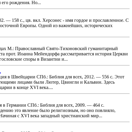
 его рождения. Но...
 — 158 с., цв. вкл. Херсонес - имя гордое и прославленное. С
Восточной Европы. Одной из важнейших, исторических
.
годах М.: Православный Свято-Тихоновский гуманитарный
иста прот. Иоанна Мейендорфа рассматривается история Церкви
гословские споры в Византии и...
.
я в Швейцарии СПб.: Библия для всех, 2012. — 556 с. Этот
вующими лицами были Лютер, Цвингли и Кальвин. Здесь
арии в конце XVI века....
в Германии СПб.: Библия для всех, 2009. — 464 с.
дению это явление было религиозным, но оно повлияло,
Начиная с XVI века западный христианский мир...