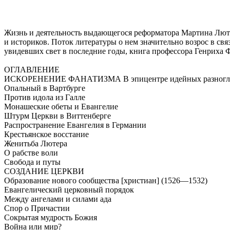
Жизнь и деятельность выдающегося реформатора Мартина Люте
и историков. Поток литературы о нем значительно возрос в св
увидевших свет в последние годы, книга профессора Генриха Фа
ОГЛАВЛЕНИЕ
ИСКОРЕНЕНИЕ ФАНАТИЗМА В эпицентре идейных разногла
Опальный в Вартбурге
Против идола из Галле
Монашеские обеты и Евангелие
Штурм Церкви в Виттенберге
Распространение Евангелия в Германии
Крестьянское восстание
Женитьба Лютера
О рабстве воли
Свобода и путы
СОЗДАНИЕ ЦЕРКВИ
Образование нового сообщества [христиан] (1526—1532)
Евангелический церковный порядок
Между ангелами и силами ада
Спор о Причастии
Сокрытая мудрость Божия
Война или мир?