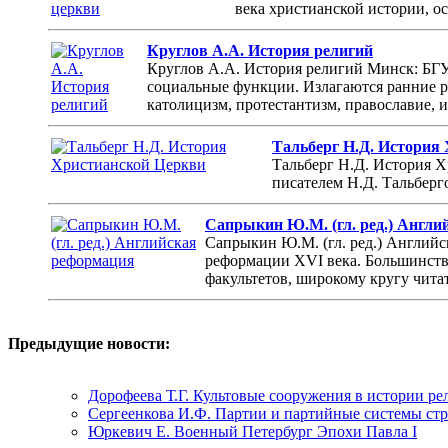
века христианской истории, ос
Круглов А.А. История религий
Круглов А.А. История религий Минск: БГУ,
социальные функции. Излагаются ранние р
католицизм, протестантизм, православие, ис
Тальберг Н.Д. История
Тальберг Н.Д. История Х
писателем Н.Д. Тальберг
Сапрыкин Ю.М. (гл. ред.) Англ
Сапрыкин Ю.М. (гл. ред.) Англий
реформации ХVI века. Большинство
факультетов, широкому кругу чита
Предыдущие новости:
Дорофеева Т.Г. Культовые сооружения в истории ре
Сергеенкова И.Ф. Партии и партийные системы стр
Юркевич Е. Военный Петербург Эпохи Павла I