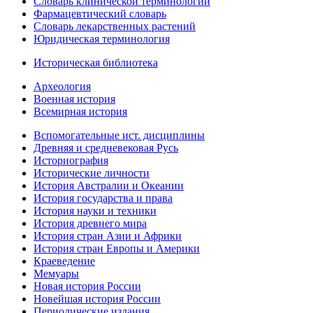
Словарь клинической терминологии
Фармацевтический словарь
Словарь лекарственных растений
Юридическая терминология
Историческая библиотека
Археология
Военная история
Всемирная история
Вспомогательные ист. дисциплины
Древняя и средневековая Русь
Историография
Исторические личности
История Австралии и Океании
История государства и права
История науки и техники
История древнего мира
История стран Азии и Африки
История стран Европы и Америки
Краеведение
Мемуары
Новая история России
Новейшая история России
Периодические издания