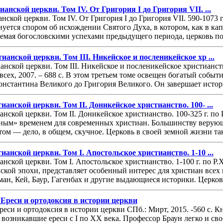
нской церкви. Том IV. От Григория I до Григория VII. ...
кой церкви. Том IV. От Григория I до Григория VII. 590-1073 г. 
уется спором об исхождении Святого Духа, в котором, как в ка
емая богословскими успехами предыдущего периода, церковь по
анской церкви. Том III. Никейское и посленикейское хр ...
нской церкви. Том III. Никейское и посленикейское христианств
 всех, 2007. – 688 с. В этом третьем томе освещен богатый соб
онстантина Великого до Григория Великого. Он завершает истор
нской церкви. Том II. Доникейское христианство. 100- ...
ской церкви. Том II. Доникейское христианство. 100-325 г. по Р.
ным» временем для современных христиан. Большинству верующи
том — дело, в общем, скучное. Церковь в своей земной жизни так
нской церкви. Том I. Апостольское христианство. 1-10 ...
ской церкви. Том I. Апостольское христианство. 1-100 г. по Р.Х
йской эпохи, представляет особенный интерес для христиан всех
ан, Кей, Баур, Гагенбах и другие выдающиеся историки. Церковь
 Ереси и ортодоксия в истории церкви
Ереси и ортодоксия в истории церкви СПб.: Мирт, 2015. -560 с.
возникавшие ереси с I по XX века. Профессор Браун легко и сво