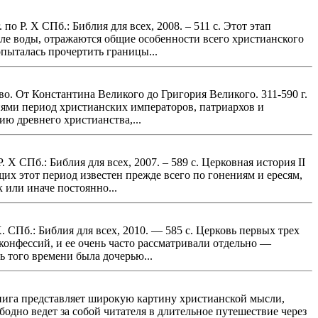
по Р. Х СПб.: Библия для всех, 2008. – 511 с. Этот этап
пле воды, отражаются общие особенности всего христианского
пыталась прочертить границы...
о. От Константина Великого до Григория Великого. 311-590 г.
ытиями период христианских императоров, патриархов и
ию древнего христианства,...
 Х СПб.: Библия для всех, 2007. – 589 с. Церковная история II
х этот период известен прежде всего по гонениям и ересям,
 или иначе постоянно...
. СПб.: Библия для всех, 2010. — 585 с. Церковь первых трех
 конфессий, и ее очень часто рассматривали отдельно —
 того времени была дочерью...
 Книга представляет широкую картину христианской мысли,
бодно ведет за собой читателя в длительное путешествие через