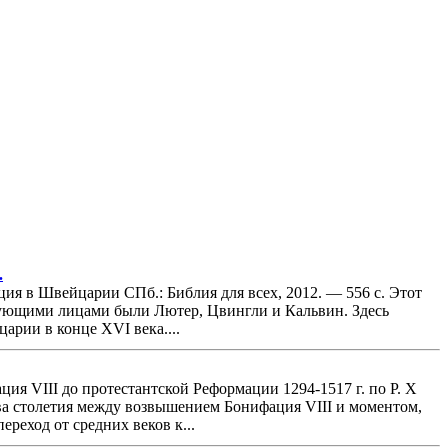
.
я в Швейцарии СПб.: Библия для всех, 2012. — 556 с. Этот
вующими лицами были Лютер, Цвингли и Кальвин. Здесь
арии в конце XVI века....
ия VIII до протестантской Реформации 1294-1517 г. по Р. Х
 Два столетия между возвышением Бонифация VIII и моментом,
реход от средних веков к...