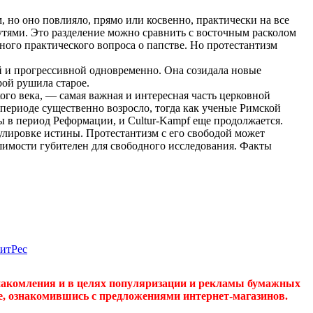
 но оно повлияло, прямо или косвенно, практически на все
тями. Это разделение можно сравнить с восточным расколом
ного практического вопроса о папстве. Но протестантизм
ой и прогрессивной одновременно. Она созидала новые
рой рушила старое.
ого века, — самая важная и интересная часть церковной
м периоде существенно возросло, тогда как ученые Римской
 в период Реформации, и Cultur-Kampf еще продолжается.
лировке истины. Протестантизм с его свободой может
ешимости губителен для свободного исследования. Факты
накомления и в целях популяризации и рекламы бумажных
де, ознакомившись с предложениями интернет-магазинов.