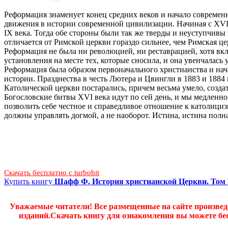
Реформация знаменует конец средних веков и начало современ
движения в истории современной цивилизации. Начиная с XVI 
IX века. Тогда обе стороны были так же тверды и неуступчивы
отличается от Римской церкви гораздо сильнее, чем Римская це
Реформация не была ни революцией, ни реставрацией, хотя вк
установления на месте тех, которые сносила, и она увенчалась
Реформация была образом первоначального христианства и нача
истории. Празднества в честь Лютера и Цвингли в 1883 и 1884 
Католической церкви постарались, причем весьма умело, созд
Богословские битвы XVI века идут по сей день, и мы медлен
позволить себе честное и справедливое отношение к католици
должны управлять догмой, а не наоборот. Истина, истина полна
Скачать бесплатно c turbobit
Купить книгу
Шафф Ф. История христианской Церкви. Том 
Уважаемые читатели! Все размещенные на сайте произве
изданий.Скачать книгу для ознакомления вы можете бес