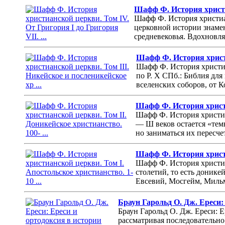
Шафф Ф. История христиа
Шафф Ф. История христианс
церковной истории знамен
средневековья. Вдохновля
Шафф Ф. История христи
Шафф Ф. История христиа
по Р. Х СПб.: Библия для
вселенских соборов, от К
Шафф Ф. История христиа
Шафф Ф. История христиан
— Ш веков остается «тем
но заниматься их пересче
Шафф Ф. История христиа
Шафф Ф. История христиан
столетий, то есть донике
Евсевий, Мосгейм, Мильм
Браун Гарольд О. Дж. Ереси:
Браун Гарольд О. Дж. Ереси: 
рассматривая последовательно 