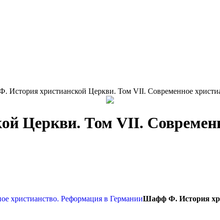
. История христианской Церкви. Том VII. Современное христи
й Церкви. Том VII. Современн
Шафф Ф. История хри