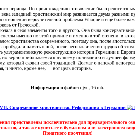
ного периода. По происхождению это явление было религиозным,
века западный христианский мир развивается двумя разными пу
 в отношении вероучительной проблемы Filioque и еще более важ
рковь от Греческой.
лючала в себя элементы того и другого. Она была консервативн
 успехом именно по этой причине и именно в той степени, в кото
лом христианства современного, поэтому она, после апостольск
г. пробудили память о ней, после чего количество трудов об это
ать ультрамонтанскую реконструкцию истории Германии и Европы
но, но верно приближаемся к лучшему пониманию и лучшей форму
зму, который скован своей традицией. Догмат о папской непогр
я, и ничто, кроме нее, — вот цель историка.
Информация о файле:
djvu, 16 mb.
VII. Современное христианство. Реформация в Германии
дения представлены исключительно для предварительного оз
платно, а так же купить ее в бумажном или электронном ви
Приятного прочтения!