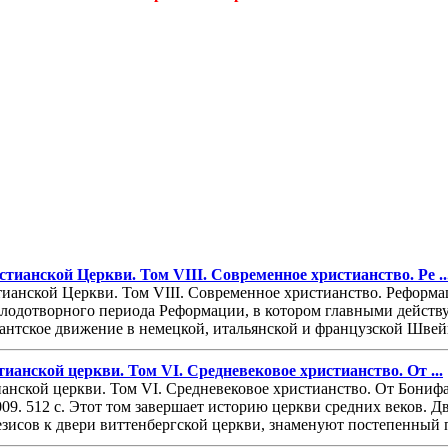
ианской Церкви. Том VIII. Современное христианство. Ре ..
анской Церкви. Том VIII. Современное христианство. Реформаци
лодотворного периода Реформации, в котором главными дейст
антское движение в немецкой, итальянской и французской Швейц
анской церкви. Том VI. Средневековое христианство. От ...
нской церкви. Том VI. Средневековое христианство. От Бонифац
2009. 512 с. Этот том завершает историю церкви средних веков.
зисов к двери виттенбергской церкви, знаменуют постепенный пе