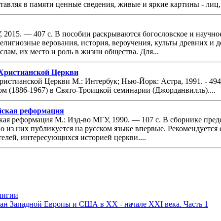
тавляя в памяти ценные сведения, живые и яркие картины - лиц, 
 2015. — 407 с. В пособии раскрываются богословское и научное
елигиозные верования, история, вероучения, культы древних и
лам, их место и роль в жизни общества. Для...
 Христианской Церкви
ристианской Церкви М.: Интербук; Нью-Йорк: Астра, 1991. - 49
ом (1886-1967) в Свято-Троицкой семинарии (Джорданвилль)....
ийская реформация
ская реформация М.: Изд-во МГУ, 1990. — 107 с. В сборнике п
 из них публикуется на русском языке впервые. Рекомендуется 
телей, интересующихся историей церкви....
лигии
ан Западной Европы и США в ХХ - начале ХХI века. Часть 1