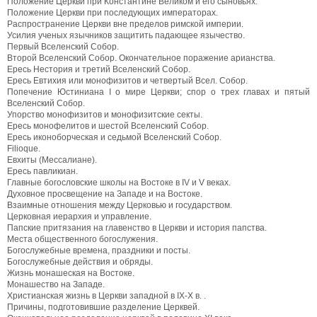
Положение Церкви при Константине Великом и его сыновьях.
Положение Церкви при последующих императорах.
Распространение Церкви вне пределов римской империи.
Усилия ученых язычников защитить падающее язычество.
Первый Вселенский Собор.
Второй Вселенский Собор. Окончательное поражение apианства.
Ересь Нестория и третий Вселенский Собор.
Ересь Евтихия или монофизитов и четвертый Всел. Собор.
Попечение Юстиниана I о мире Церкви; спор о трех главах и пятый
Вселенский Собор.
Упорство монофизитов и монофизитские секты.
Ересь монофелитов и шестой Вселенский Собор.
Ересь иконоборческая и седьмой Вселенский Собор.
Filioque.
Евхиты (Мессалиане).
Ересь павликиан.
Главные богословские школы на Востоке в IV и V веках.
Духовное просвещение на Западе и на Востоке.
Взаимные отношения между Церковью и государством.
Церковная иерархия и управление.
Папские притязания на главенство в Церкви и история папства.
Места общественного богослужения.
Богослужебные времена, праздники и посты.
Богослужебные действия и обряды.
Жизнь монашеская на Востоке.
Монашество на Западе.
Христианская жизнь в Церкви западной в IX-X в. .
Причины, подготовившие разделение Церквей.