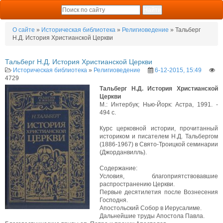
О сайте
»
Историческая библиотека
»
Религиоведение
» Тальберг
Н.Д. История Христианской Церкви
Тальберг Н.Д. История Христианской Церкви
Историческая библиотека
»
Религиоведение
6-12-2015, 15:49
4729
Тальберг Н.Д. История Христианской
Церкви
М.: Интербук; Нью-Йорк: Астра, 1991. -
494 с.
Курс церковной истории, прочитанный
историком и писателем Н.Д. Тальбергом
(1886-1967) в Свято-Троицкой семинарии
(Джорданвилль).
Содержание:
Условия, благоприятствовавшие
распространению Церкви.
Первые десятилетия после Вознесения
Господня.
Апостольский Собор в Иерусалиме.
Дальнейшие труды Апостола Павла.