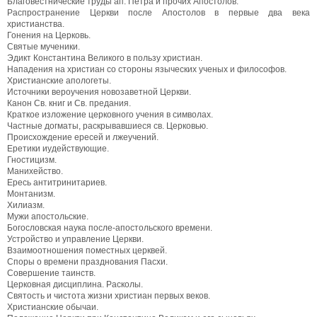
Благовестнические труды ап. Петра и прочих Апостолов.
Распространение Церкви после Апостолов в первые два века
христианства.
Гонения на Церковь.
Святые мученики.
Эдикт Константина Великого в пользу христиан.
Нападения на христиан со стороны языческих ученых и философов.
Христианские апологеты.
Источники вероучения новозаветной Церкви.
Канон Св. книг и Св. предания.
Краткое изложение церковного учения в символах.
Частные догматы, раскрывавшиеся св. Церковью.
Происхождение ересей и лжеучений.
Еретики иудействующие.
Гностицизм.
Манихейство.
Ересь антитринитариев.
Монтанизм.
Хилиазм.
Мужи апостольские.
Богословская наука после-апостольского времени.
Устройство и управление Церкви.
Взаимоотношения поместных церквей.
Споры о времени празднования Пасхи.
Совершение таинств.
Церковная дисциплина. Расколы.
Святость и чистота жизни христиан первых веков.
Христианские обычаи.