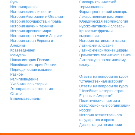
Русь
Словарь клинической
Историография
терминологии
Исторические личности
Фармацевтический словарь
История Австралии и Океании
Лекарственные растения
История государства и права
Юридическая терминология
История науки и техники
Русско-латинский словарь
История древнего мира
Крылатые фразы и
История стран Азии и Африки
выражения
История стран Европы и
История латинского языка
Америки
Латинский алфавит
Краеведениеи
Латинские (римские) цифры
Мемуары
Грамматика латинского языка
Новая история России
Литература по латинскому
Новейшая история России
языку
Периодические издания
Разное
Ответы на вопросы по курсу
Религиоведение
"Отечественная история"
Учебники по истории
Ответы на вопросы по курсу
Этнография и этнология
"Новейшая история стран
Статьи
Европы и Америки"
Видеоматериалы
Политические партии и
революционные организации
России
История отечественного
государства и права
Диссертации по истории