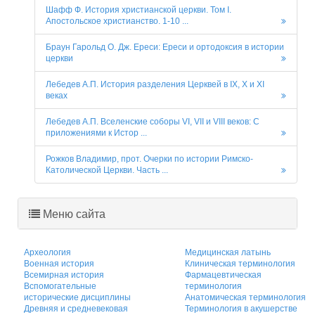
Шафф Ф. История христианской церкви. Том I.
Апостольское христианство. 1-10 ...
Браун Гарольд О. Дж. Ереси: Ереси и ортодоксия в истории
церкви
Лебедев А.П. История разделения Церквей в IX, X и XI
веках
Лебедев А.П. Вселенские соборы VI, VII и VIII веков: С
приложениями к Истор ...
Рожков Владимир, прот. Очерки по истории Римско-
Католической Церкви. Часть ...
Меню сайта
Археология
Медицинская латынь
Военная история
Клиническая терминология
Всемирная история
Фармацевтическая
Вспомогательные
терминология
исторические дисциплины
Анатомическая терминология
Древняя и средневековая
Терминология в акушерстве