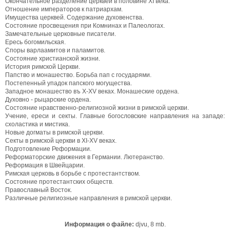
Окончательное разделение церквей в половине XI века.
Отношение императоров к патриархам.
Имущества церквей. Содержание духовенства.
Состояние просвещения при Комнинах и Палеологах.
Замечательные церковные писатели.
Ересь богомильская.
Споры варлаамитов и паламитов.
Состояние христианской жизни.
История римской Церкви.
Папство и монашество. Борьба пап с государями.
Постепенный упадок папского могущества.
Западное монашество въ X-XV веках. Монашеские ордена.
Духовно - рыцарские ордена.
Состояние нравственно-религиозной жизни в римской церкви.
Учение, ереси и секты. Главные богословские направления на западе:
схоластика и мистика.
Новые догматы в римской церкви.
Секты в римской церкви в XI-XV веках.
Подготовление Реформации.
Реформаторские движения в Германии. Лютеранство.
Реформация в Швейцарии.
Римская церковь в борьбе с протестантством.
Состояние протестантских обществ.
Православный Восток.
Различные религиозные направления в римской церкви.
Информация о файле:
djvu, 8 mb.