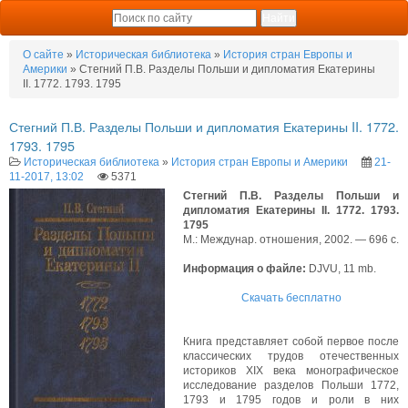
О сайте
»
Историческая библиотека
»
История стран Европы и
Америки
» Стегний П.В. Разделы Польши и дипломатия Екатерины
II. 1772. 1793. 1795
Стегний П.В. Разделы Польши и дипломатия Екатерины II. 1772.
1793. 1795
Историческая библиотека
»
История стран Европы и Америки
21-
11-2017, 13:02
5371
Стегний П.В. Разделы Польши и
дипломатия Екатерины II. 1772. 1793.
1795
М.: Междунар. отношения, 2002. — 696 с.
Информация о файле:
DJVU, 11 mb.
Скачать бесплатно
Книга представляет собой первое после
классических трудов отечественных
историков XIX века монографическое
исследование разделов Польши 1772,
1793 и 1795 годов и роли в них