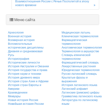
Взаимоотношения России с Речью Посполитой в эпоху
нового времени
Меню сайта
Археология
Медицинская латынь
Военная история
Клиническая терминология
Всемирная история
Фармацевтическая
Вспомогательные
терминология
исторические дисциплины
Анатомическая терминология
Древняя и средневековая
Терминология в акушерстве
Русь
Словарь клинической
Историография
терминологии
Исторические личности
Фармацевтический словарь
История Австралии и Океании
Лекарственные растения
История государства и права
Юридическая терминология
История науки и техники
Русско-латинский словарь
История древнего мира
Крылатые фразы и
История стран Азии и Африки
выражения
История стран Европы и
История латинского языка
Америки
Латинский алфавит
Краеведениеи
Латинские (римские) цифры
Мемуары
Грамматика латинского языка
Новая история России
Литература по латинскому
Новейшая история России
языку