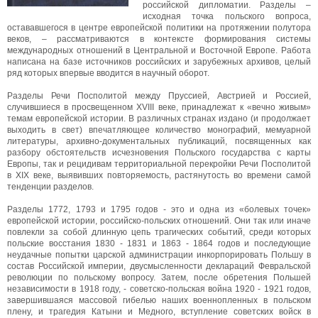
российской дипломатии. Разделы –
исходная точка польского вопроса,
остававшегося в центре европейской политики на протяжении полутора
веков, – рассматриваются в контексте формирования системы
международных отношений в Центральной и Восточной Европе. Работа
написана на базе источников российских и зарубежных архивов, целый
ряд которых впервые вводится в научный оборот.
Разделы Речи Посполитой между Пруссией, Австрией и Россией,
случившиеся в просвещенном XVIII веке, принадлежат к «вечно живым»
темам европейской истории. В различных странах издано (и продолжает
выходить в свет) впечатляющее количество монографий, мемуарной
литературы, архивно-документальных публикаций, посвященных как
разбору обстоятельств исчезновения Польского государства с карты
Европы, так и рецидивам территориальной перекройки Речи Посполитой
в XIX веке, выявивших повторяемость, растянутость во времени самой
тенденции разделов.
Разделы 1772, 1793 и 1795 годов - это и одна из «болевых точек»
европейской истории, российско-польских отношений. Они так или иначе
повлекли за собой длинную цепь трагических событий, среди которых
польские восстания 1830 - 1831 и 1863 - 1864 годов и последующие
неудачные попытки царской администрации инкорпорировать Польшу в
состав Российской империи, двусмысленности деклараций Февральской
революции по польскому вопросу. Затем, после обретения Польшей
независимости в 1918 году, - советско-польская война 1920 - 1921 годов,
завершившаяся массовой гибелью наших военнопленных в польском
плену, и трагедия Катыни и Медного, вступление советских войск в