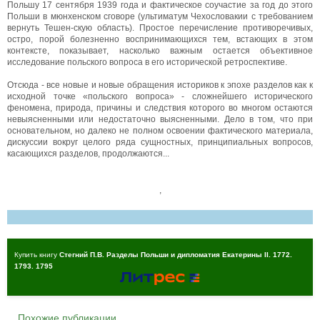
Польшу 17 сентября 1939 года и фактическое соучастие за год до этого
Польши в мюнхенском сговоре (ультиматум Чехословакии с требованием
вернуть Тешен-скую область). Простое перечисление противоречивых,
остро, порой болезненно воспринимающихся тем, встающих в этом
контексте, показывает, насколько важным остается объективное
исследование польского вопроса в его исторической ретроспективе.
Отсюда - все новые и новые обращения историков к эпохе разделов как к
исходной точке «польского вопроса» - сложнейшего исторического
феномена, природа, причины и следствия которого во многом остаются
невыясненными или недостаточно выясненными. Дело в том, что при
основательном, но далеко не полном освоении фактического материала,
дискуссии вокруг целого ряда сущностных, принципиальных вопросов,
касающихся разделов, продолжаются...
,
Купить книгу
Стегний П.В. Разделы Польши и дипломатия Екатерины II. 1772.
1793. 1795
Похожие публикации