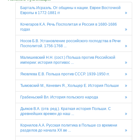
Барталь Исраэль. От общины к нации. Евреи Восточной
Европы в 1772-1881 гг
Кочегаров К.А. Речь Посполитая и Россия в 1680-1686
годах
Носов Б.В. Установление российского господства в Речи
Посполитой. 1756-1768 ...
Малишевский Н.Н. (сост.) Польша против Российской
империи: история противос ...
Яковлева Е.В. Польша против СССР. 1939-1950 гг.
Тымовский М., Кеневич Я., Хольцер Е. История Польши
Грабеньский Вл. История польского народа
Дьяков В.А. (отв. ред.). Краткая история Польши. С
древнейших времен до наш ...
Корнилов А.А. Русская политика в Польше со времени
разделов до начала XX ве ...