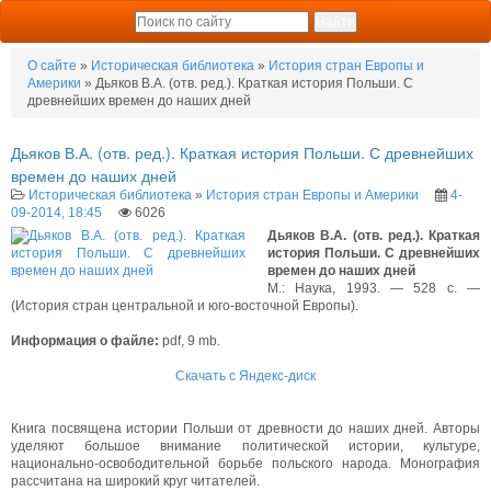
О сайте
»
Историческая библиотека
»
История стран Европы и
Америки
» Дьяков В.А. (отв. ред.). Краткая история Польши. С
древнейших времен до наших дней
Дьяков В.А. (отв. ред.). Краткая история Польши. С древнейших
времен до наших дней
Историческая библиотека
»
История стран Европы и Америки
4-
09-2014, 18:45
6026
Дьяков В.А. (отв. ред.). Краткая
история Польши. С древнейших
времен до наших дней
М.: Наука, 1993. — 528 с. —
(История стран центральной и юго-восточной Европы).
Информация о файле:
pdf, 9 mb.
Скачать с Яндекс-диск
Книга посвящена истории Польши от древности до наших дней. Авторы
уделяют большое внимание политической истории, культуре,
национально-освободительной борьбе польского народа. Монография
рассчитана на широкий круг читателей.