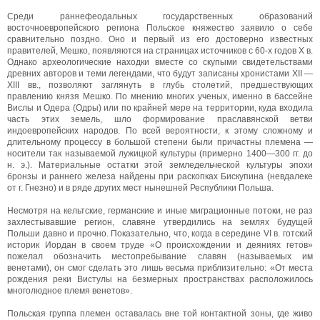
Среди раннефеодальных государственных образований
восточноевропейского региона Польское княжество заявило о себе
сравнительно поздно. Оно и первый из его достоверно известных
правителей, Мешко, появляются на страницах источников с 60-х годов X в.
Однако археологические находки вместе со скупыми свидетельствами
древних авторов и теми легендами, что будут записаны хронистами XII —
XIII вв., позволяют заглянуть в глубь столетий, предшествующих
правлению князя Мешко. По мнению многих ученых, именно в бассейне
Вислы и Одера (Одры) или по крайней мере на территории, куда входила
часть этих земель, шло формирование праславянской ветви
индоевропейских народов. По всей вероятности, к этому сложному и
длительному процессу в большой степени были причастны племена —
носители так называемой лужицкой культуры (примерно 1400—300 гг. до
н. э.). Материальные остатки этой земледельческой культуры эпохи
бронзы и раннего железа найдены при раскопках Бискупина (невдалеке
от г. Гнезно) и в ряде других мест нынешней Республики Польша.
Несмотря на кельтские, германские и иные миграционные потоки, не раз
захлестывавшие регион, славяне утвердились на землях будущей
Польши давно и прочно. Показательно, что, когда в середине VI в. готский
историк Иордан в своем труде «О происхождении и деяниях гетов»
пожелал обозначить местопребывание славян (называемых им
венетами), он смог сделать это лишь весьма приблизительно: «От места
рождения реки Вистулы на безмерных пространствах расположилось
многолюдное племя венетов».
Польская группа племен оставалась вне той контактной зоны, где живо