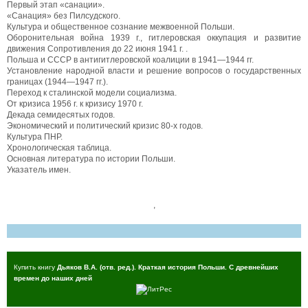
Первый этап «санации».
«Санация» без Пилсудского.
Культура и общественное сознание межвоенной Польши.
Оборонительная война 1939 г., гитлеровская оккупация и развитие
движения Сопротивления до 22 июня 1941 г. .
Польша и СССР в антигитлеровской коалиции в 1941—1944 гг.
Установление народной власти и решение вопросов о государственных
границах (1944—1947 гг.).
Переход к сталинской модели социализма.
От кризиса 1956 г. к кризису 1970 г.
Декада семидесятых годов.
Экономический и политический кризис 80-х годов.
Культура ПНР.
Хронологическая таблица.
Основная литература по истории Польши.
Указатель имен.
,
Купить книгу
Дьяков В.А. (отв. ред.). Краткая история Польши. С древнейших
времен до наших дней