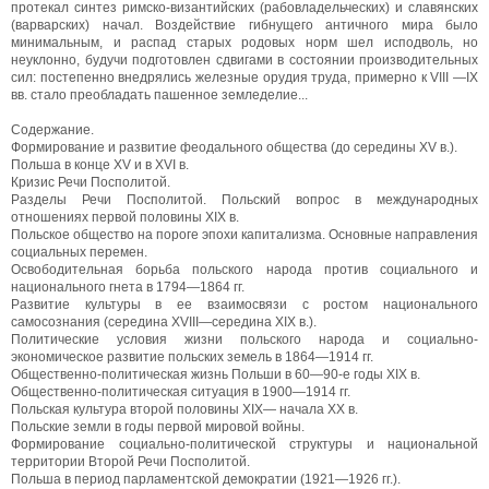
протекал синтез римско-византийских (рабовладельческих) и славянских
(варварских) начал. Воздействие гибнущего античного мира было
минимальным, и распад старых родовых норм шел исподволь, но
неуклонно, будучи подготовлен сдвигами в состоянии производительных
сил: постепенно внедрялись железные орудия труда, примерно к VIII —IX
вв. стало преобладать пашенное земледелие...
Содержание.
Формирование и развитие феодального общества (до середины XV в.).
Польша в конце XV и в XVI в.
Кризис Речи Посполитой.
Разделы Речи Посполитой. Польский вопрос в международных
отношениях первой половины XIX в.
Польское общество на пороге эпохи капитализма. Основные направления
социальных перемен.
Освободительная борьба польского народа против социального и
национального гнета в 1794—1864 гг.
Развитие культуры в ее взаимосвязи с ростом национального
самосознания (середина XVIII—середина XIX в.).
Политические условия жизни польского народа и социально-
экономическое развитие польских земель в 1864—1914 гг.
Общественно-политическая жизнь Польши в 60—90-е годы XIX в.
Общественно-политическая ситуация в 1900—1914 гг.
Польская культура второй половины XIX— начала XX в.
Польские земли в годы первой мировой войны.
Формирование социально-политической структуры и национальной
территории Второй Речи Посполитой.
Польша в период парламентской демократии (1921—1926 гг.).