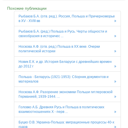
Похожие публикации
Рыбаков Б.А. (отв. ред.). Россия, Польша и Причерноморье
в XV - XVIII вв
Рыбаков Б.А. (ред.) Польша и Русь. Черты общности и
своеобразия в историчес ...
Носкова А.Ф. (отв. ред.) Польша в XX веке. Очерки
политической истории
Новик Е.К. и др. История Беларуси с древнейших времен
до 2012 г
Польша - Беларусь (1921-1953): Сборник документов и
материалов
Носкова А.Ф. Разорение экономики Польши гитлеровской
Германией, 1939-1944. ...
Головко А.Б. Древняя Русь и Польша в политических
взаимоотношениях X - перв ...
Буцко О.В. Украина-Польша: миграционные процессы 40-х
годов