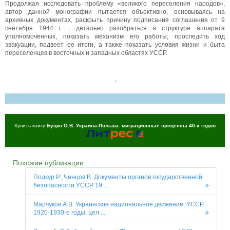
Продолжая исследовать проблему «великого переселения народов»,
автор данной монографии пытается объективно, основываясь на
архивных документах, раскрыть причину подписания соглашения от 9
сентября 1944 г. , детально разобраться в структуре аппарата
уполномоченных, показать механизм его работы, проследить ход
эвакуации, подвеет ее итоги, а также показать условия жизни и быта
переселенцев в восточных и западных областях УССР.
,
Купить книгу
Буцко О.В. Украина-Польша: миграционные процессы 40-х годов
Похожие публикации
Подкур Р., Ченцов В. Документы органов государственной
безопасности УCCР 19 ...
Марчуков А.В. Украинское национальное движение: УССР.
1920-1930-е годы: цел ...