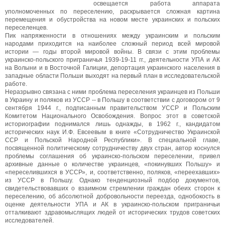
освещается работа аппарата
уполномоченных по переселению, раскрывается сложная картина
перемещения и обустройства на новом месте украинских и польских
переселенцев.
Пик напряженности в отношениях между украинским и польским
народами приходится на наиболее сложный период всей мировой
истории — годы второй мировой войны. В связи с этим проблемы
украинско-польского приграничья 1939-19-11 гг., деятельности УПА и АК
на Волыни и в Восточной Галиции, депортация украинского населения в
западные области Польши выходят на первый план в исследовательской
работе.
Неразрывно связана с ними проблема переселения украинцев из Польши
в Украину и поляков из УССР -- в Польшу в соответствии с договором от 9
сентября 1944 г., подписанным правительством УССР и Польским
Комитетом Национального Освобождения. Вопрос этот в советской
историографии поднимался лишь однажды, в 1962 г., кандидатом
исторических наук И.Ф. Евсеевым в книге «Сотрудничество Украинской
ССР и Польской Народной Республики». В специальной главе,
посвященной политическому сотрудничеству двух стран, автор коснулся
проблемы соглашения об украинско-польском переселении, привел
архивные данные о количестве украинцев, «покинувших Польшу» и
«переселившихся в УССР», и, соответственно, поляков, «переехавших»
из УССР в Польшу. Однако тенденциозный подбор документов,
свидетельствовавших о взаимном стремлении граждан обеих сторон к
переселению, об абсолютной добровольности переезда, однобокость в
оценке деятельности УПА и АК в украинско-польском приграничьи
отталкивают здравомыслящих людей от исторических трудов советских
исследователей.