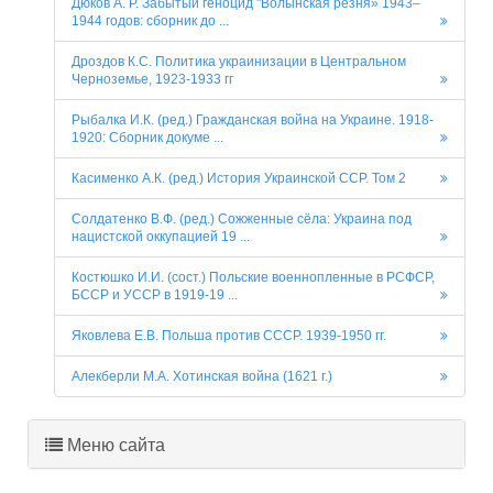
Дюков А. Р. Забытый геноцид "Волынская резня» 1943–
1944 годов: сборник до ...
Дроздов К.С. Политика украинизации в Центральном
Черноземье, 1923-1933 гг
Рыбалка И.К. (ред.) Гражданская война на Украине. 1918-
1920: Сборник докуме ...
Касименко А.К. (ред.) История Украинской ССР. Том 2
Солдатенко В.Ф. (ред.) Сожженные сёла: Украина под
нацистской оккупацией 19 ...
Костюшко И.И. (сост.) Польские военнопленные в РСФСР,
БССР и УССР в 1919-19 ...
Яковлева Е.В. Польша против СССР. 1939-1950 гг.
Алекберли М.А. Хотинская война (1621 г.)
Меню сайта