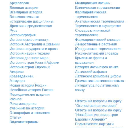
Археология
Медицинская латынь
Военная история
Клиническая терминология
Всемирная история
Фармацевтическая
Вспомогательные
терминология
исторические дисциплины
Анатомическая терминология
Древняя и средневековая
Терминология в акушерстве
Русь
Словарь клинической
Историография
терминологии
Исторические личности
Фармацевтический словарь
История Австралии и Океании
Лекарственные растения
История государства и права
Юридическая терминология
История науки и техники
Русско-латинский словарь
История древнего мира
Крылатые фразы и
История стран Азии и Африки
выражения
История стран Европы и
История латинского языка
Америки
Латинский алфавит
Краеведениеи
Латинские (римские) цифры
Мемуары
Грамматика латинского языка
Новая история России
Литература по латинскому
Новейшая история России
языку
Периодические издания
Разное
Ответы на вопросы по курсу
Религиоведение
"Отечественная история"
Учебники по истории
Ответы на вопросы по курсу
Этнография и этнология
"Новейшая история стран
Статьи
Европы и Америки"
Видеоматериалы
Политические партии и