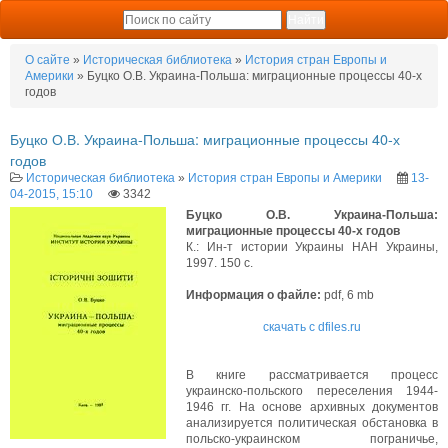
О сайте
»
Историческая библиотека
»
История стран Европы и
Америки
» Буцко О.В. Украина-Польша: миграционные процессы 40-х
годов
Буцко О.В. Украина-Польша: миграционные процессы 40-х
годов
Историческая библиотека
»
История стран Европы и Америки
13-
04-2015, 15:10
3342
Буцко О.В. Украина-Польша:
миграционные процессы 40-х годов
К.: Ин-т истории Украины НАН Украины,
1997. 150 с.
Информация о файле:
pdf, 6 mb
скачать с dfiles.ru
В книге рассматривается процесс
украинско-польского переселения 1944-
1946 гг. На основе архивных документов
анализируется политическая обстановка в
польско-украинском пограничье,