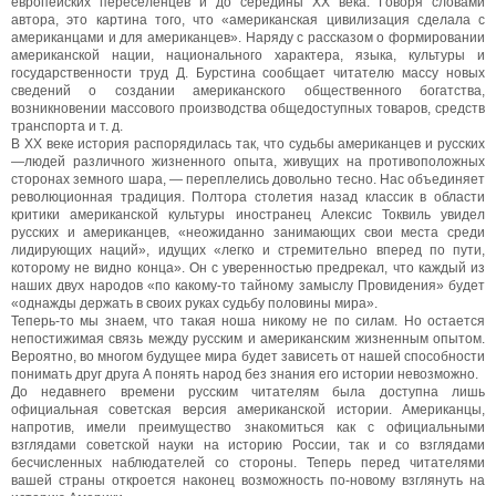
европейских переселенцев и до середины XX века. Говоря словами
автора, это картина того, что «американская цивилизация сделала с
американцами и для американцев». Наряду с рассказом о формировании
американской нации, национального характера, языка, культуры и
государственности труд Д. Бурстина сообщает читателю массу новых
сведений о создании американского общественного богатства,
возникновении массового производства общедоступных товаров, средств
транспорта и т. д.
В XX веке история распорядилась так, что судьбы американцев и русских
—людей различного жизненного опыта, живущих на противоположных
сторонах земного шара, — переплелись довольно тесно. Нас объединяет
революционная традиция. Полтора столетия назад классик в области
критики американской культуры иностранец Алексис Токвиль увидел
русских и американцев, «неожиданно занимающих свои места среди
лидирующих наций», идущих «легко и стремительно вперед по пути,
которому не видно конца». Он с уверенностью предрекал, что каждый из
наших двух народов «по какому-то тайному замыслу Провидения» будет
«однажды держать в своих руках судьбу половины мира».
Теперь-то мы знаем, что такая ноша никому не по силам. Но остается
непостижимая связь между русским и американским жизненным опытом.
Вероятно, во многом будущее мира будет зависеть от нашей способности
понимать друг друга А понять народ без знания его истории невозможно.
До недавнего времени русским читателям была доступна лишь
официальная советская версия американской истории. Американцы,
напротив, имели преимущество знакомиться как с официальными
взглядами советской науки на историю России, так и со взглядами
бесчисленных наблюдателей со стороны. Теперь перед читателями
вашей страны откроется наконец возможность по-новому взглянуть на