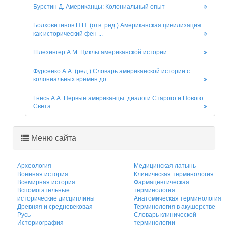
Бурстин Д. Американцы: Колониальный опыт
Болховитинов Н.Н. (отв. ред.) Американская цивилизация
как исторический фен ...
Шлезингер А.М. Циклы американской истории
Фурсенко А.А. (ред.) Словарь американской истории с
колониальных времен до ...
Гнесь А.А. Первые американцы: диалоги Старого и Нового
Света
Меню сайта
Археология
Медицинская латынь
Военная история
Клиническая терминология
Всемирная история
Фармацевтическая
Вспомогательные
терминология
исторические дисциплины
Анатомическая терминология
Древняя и средневековая
Терминология в акушерстве
Русь
Словарь клинической
Историография
терминологии