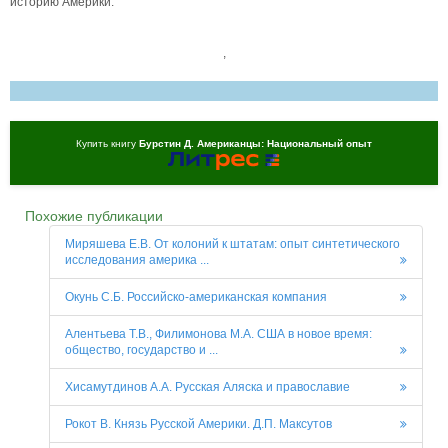
историю Америки.
,
Купить книгу
Бурстин Д. Американцы: Национальный опыт
Похожие публикации
Миряшева Е.В. От колоний к штатам: опыт синтетического
исследования америка ...
Окунь С.Б. Российско-американская компания
Алентьева Т.В., Филимонова М.А. США в новое время:
общество, государство и ...
Хисамутдинов А.А. Русская Аляска и православие
Рокот В. Князь Русской Америки. Д.П. Максутов