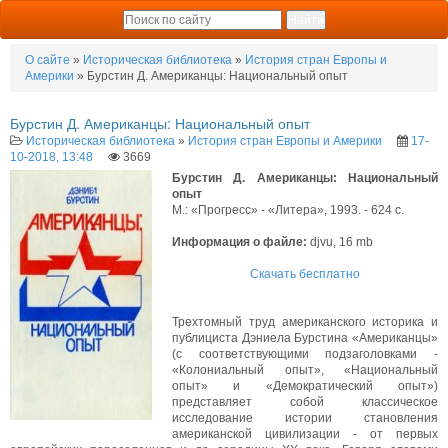
О сайте
»
Историческая библиотека
»
История стран Европы и
Америки
» Бурстин Д. Американцы: Национальный опыт
Бурстин Д. Американцы: Национальный опыт
Историческая библиотека
»
История стран Европы и Америки
17-
10-2018, 13:48
3669
Бурстин Д. Американцы: Национальный
опыт
М.: «Прогресс» - «Литера», 1993. - 624 с.
Информация о файле:
djvu, 16 mb
Скачать бесплатно
Трехтомный труд американского историка и
публициста Дэниела Бурстина «Американцы»
(с соответствующими подзаголовками -
«Колониальный опыт», «Национальный
опыт» и «Демократический опыт»)
представляет собой классическое
исследование истории становления
американской цивилизации - от первых