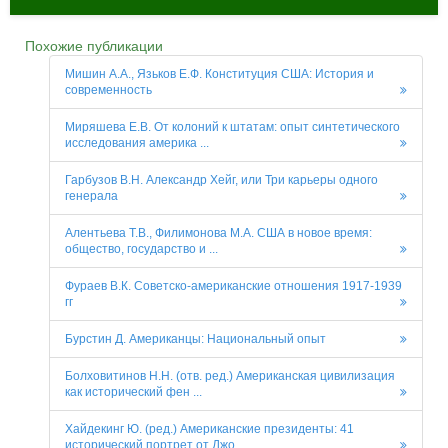
Похожие публикации
Мишин А.А., Язьков Е.Ф. Конституция США: История и
современность
Миряшева Е.В. От колоний к штатам: опыт синтетического
исследования америка ...
Гарбузов В.Н. Александр Хейг, или Три карьеры одного
генерала
Алентьева Т.В., Филимонова М.А. США в новое время:
общество, государство и ...
Фураев В.К. Советско-американские отношения 1917-1939
гг
Бурстин Д. Американцы: Национальный опыт
Болховитинов Н.Н. (отв. ред.) Американская цивилизация
как исторический фен ...
Хайдекинг Ю. (ред.) Американские президенты: 41
исторический портрет от Джо ...