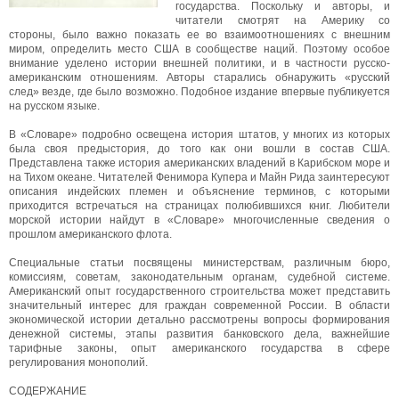
государства. Поскольку и авторы, и
читатели смотрят на Америку со
стороны, было важно показать ее во взаимоотношениях с внешним
миром, определить место США в сообществе наций. Поэтому особое
внимание уделено истории внешней политики, и в частности русско-
американским отношениям. Авторы старались обнаружить «русский
след» везде, где было возможно. Подобное издание впервые публикуется
на русском языке.
В «Словаре» подробно освещена история штатов, у многих из которых
была своя предыстория, до того как они вошли в состав США.
Представлена также история американских владений в Карибском море и
на Тихом океане. Читателей Фенимора Купера и Майн Рида заинтересуют
описания индейских племен и объяснение терминов, с которыми
приходится встречаться на страницах полюбившихся книг. Любители
морской истории найдут в «Словаре» многочисленные сведения о
прошлом американского флота.
Специальные статьи посвящены министерствам, различным бюро,
комиссиям, советам, законодательным органам, судебной системе.
Американский опыт государственного строительства может представить
значительный интерес для граждан современной России. В области
экономической истории детально рассмотрены вопросы формирования
денежной системы, этапы развития банковского дела, важнейшие
тарифные законы, опыт американского государства в сфере
регулирования монополий.
СОДЕРЖАНИЕ