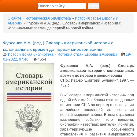
О сайте
»
Историческая библиотека
»
История стран Европы и
Америки
» Фурсенко А.А. (ред.) Словарь американской истории с
колониальных времен до первой мировой войны
Фурсенко А.А. (ред.) Словарь американской истории с
колониальных времен до первой мировой войны
Историческая библиотека
»
История стран Европы и Америки
19-
01-2022, 07:46
4554
Фурсенко А.А. (ред.) Словарь
американской истории с колониальных
времен до первой мировой войны
СПб.: Изд-во "Дмитрий Буланин", 1997. —
732 с.
В «Словаре американской истории» под
одной обложкой собраны краткие данные
по истории США за период от основания
английских поселений до окончания
первой мировой войны. В нем отражены
важнейшие события того времени;
биографии известных деятелей; понятия,
характеризующие особенности
становления и развития американского