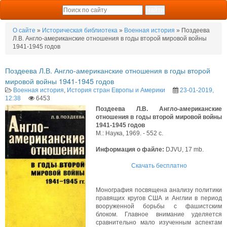
О сайте
»
Историческая библиотека
»
Военная история
» Поздеева
Л.В. Англо-американские отношения в годы второй мировой войны
1941-1945 годов
Поздеева Л.В. Англо-американские отношения в годы второй
мировой войны 1941-1945 годов
Военная история
,
История стран Европы и Америки
23-01-2019,
12:38
6453
Поздеева Л.В. Англо-американские
отношения в годы второй мировой войны
1941-1945 годов
М.: Наука, 1969. - 552 с.
Информация о файле:
DJVU, 17 mb.
Скачать бесплатно
Монография посвящена анализу политики
правящих кругов США и Англии в период
вооруженной борьбы с фашистским
блоком. Главное внимание уделяется
сравнительно мало изученным аспектам