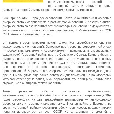
политико-экономических связей и
противоречий США и Англии в Азии,
Африке, Латинской Америке, на Ближнем и Среднем Востоке.
В центре работы — процесс ослабления Британской империи и усиления
американского империализма в рамках формирования и развития англо-
американского союза военных лет. Монография основана на документах и
материалах по истории второй мировой войны, опубликованных в СССР,
США, Англии, Канаде, Австралии.
В период второй мировой войны сложилась своеобразная система
международных отношений. Основное противоречие современной эпохи
— между капитализмом и социализмом — выявилось в развязывании
фашистской Германией войны против Советского Союза. Единого фронта
империалистов создано не было. Напротив, государства с различным
общественным строем, и в их числе СССР, США и Англия, объединились
для совместного отпора фашистским державам. Принципы
организованной борьбы с агрессорами возобладали на международной
арене. Выдвинутые еще ранее советской дипломатией, но по классовым
мотивам отвергнутые западными державами, эти принципы нашли свое
выражение в антифашистской коалиции.
Такое развитие событий диктовалось особенностями,
межимпериалистической борьбы. Капиталистический лагерь в конце 30-х
годов раскололся на две враждебные группировки — англо-франко-
американскую и германо-итало-японскую. В канун войны в Европе и во
время «странной войны» участники обеих группировок предпринимали
попытки договориться за счет СССР. Но антагонизм не смог быть