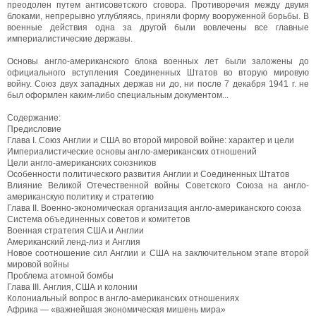
преодолен путем антисоветского сговора. Противоречия между двумя
блоками, непрерывно углубляясь, приняли форму вооруженной борьбы. В
военные действия одна за другой были вовлечены все главные
империалистические державы.
Основы англо-американского блока военных лет были заложены до
официального вступления Соединенных Штатов во вторую мировую
войну. Союз двух западных держав ни до, ни после 7 декабря 1941 г. не
был оформлен каким-либо специальным документом...
Содержание:
Предисловие
Глава I. Союз Англии и США во второй мировой войне: характер и цели
Империалистические основы англо-американских отношений
Цели англо-американских союзников
Особенности политического развития Англии и Соединенных Штатов
Влияние Великой Отечественной войны Советского Союза на англо-
американскую политику и стратегию
Глава II. Военно-экономическая организация англо-американского союза
Система объединенных советов и комитетов
Военная стратегия США и Англии
Американский ленд-лиз и Англия
Новое соотношение сил Англии и США на заключительном этапе второй
мировой войны
Проблема атомной бомбы
Глава III. Англия, США и колонии
Колониальный вопрос в англо-американских отношениях
Африка — «важнейшая экономическая мишень мира»