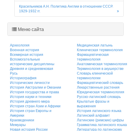
Красильников А.Н. Политика Англии в отношении СССР.
1929-1932 гг.
Меню сайта
Археология
Медицинская латынь
Военная история
Клиническая терминология
Всемирная история
Фармацевтическая
Вспомогательные
терминология
исторические дисциплины
Анатомическая терминология
Древняя и средневековая
Терминология в акушерстве
Русь
Словарь клинической
Историография
терминологии
Исторические личности
Фармацевтический словарь
История Австралии и Океании
Лекарственные растения
История государства и права
Юридическая терминология
История науки и техники
Русско-латинский словарь
История древнего мира
Крылатые фразы и
История стран Азии и Африки
выражения
История стран Европы и
История латинского языка
Америки
Латинский алфавит
Краеведениеи
Латинские (римские) цифры
Мемуары
Грамматика латинского языка
Новая история России
Литература по латинскому