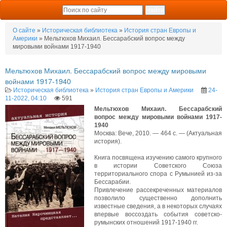
О сайте
»
Историческая библиотека
»
История стран Европы и
Америки
» Мельтюхов Михаил. Бессарабский вопрос между
мировыми войнами 1917-1940
Мельтюхов Михаил. Бессарабский вопрос между мировыми
войнами 1917-1940
Историческая библиотека
»
История стран Европы и Америки
24-
11-2022, 04:10
591
Мельтюхов Михаил. Бессарабский
вопрос между мировыми войнами 1917-
1940
Москва: Вече, 2010. — 464 с. — (Актуальная
история).
Книга посвящена изучению самого крупного
в истории Советского Союза
территориального спора с Румынией из-за
Бессарабии.
Привлечение рассекреченных материалов
позволило существенно дополнить
известные сведения, а в некоторых случаях
впервые воссоздать события советско-
румынских отношений 1917-1940 гг.