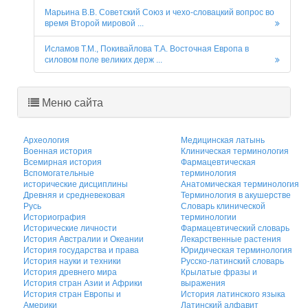
Марьина В.В. Советский Союз и чехо-словацкий вопрос во
время Второй мировой ...
Исламов Т.М., Покивайлова Т.А. Восточная Европа в
силовом поле великих держ ...
Меню сайта
Археология
Медицинская латынь
Военная история
Клиническая терминология
Всемирная история
Фармацевтическая
Вспомогательные
терминология
исторические дисциплины
Анатомическая терминология
Древняя и средневековая
Терминология в акушерстве
Русь
Словарь клинической
Историография
терминологии
Исторические личности
Фармацевтический словарь
История Австралии и Океании
Лекарственные растения
История государства и права
Юридическая терминология
История науки и техники
Русско-латинский словарь
История древнего мира
Крылатые фразы и
История стран Азии и Африки
выражения
История стран Европы и
История латинского языка
Америки
Латинский алфавит