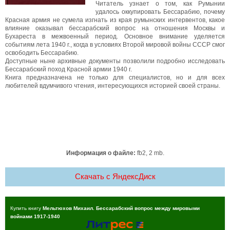
Читатель узнает о том, как Румынии
удалось оккупировать Бессарабию, почему
Красная армия не сумела изгнать из края румынских интервентов, какое
влияние оказывал бессарабский вопрос на отношения Москвы и
Бухареста в межвоенный период. Основное внимание уделяется
событиям лета 1940 г., когда в условиях Второй мировой войны СССР смог
освободить Бессарабию.
Доступные ныне архивные документы позволили подробно исследовать
Бессарабский поход Красной армии 1940 г.
Книга предназначена не только для специалистов, но и для всех
любителей вдумчивого чтения, интересующихся историей своей страны.
Информация о файле:
fb2, 2 mb.
Скачать c ЯндексДиск
Купить книгу
Мельтюхов Михаил. Бессарабский вопрос между мировыми
войнами 1917-1940