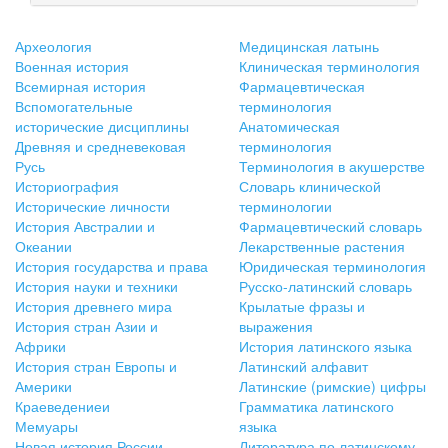
Археология
Медицинская латынь
Военная история
Клиническая терминология
Всемирная история
Фармацевтическая
Вспомогательные
терминология
исторические дисциплины
Анатомическая
Древняя и средневековая
терминология
Русь
Терминология в акушерстве
Историография
Словарь клинической
Исторические личности
терминологии
История Австралии и
Фармацевтический словарь
Океании
Лекарственные растения
История государства и права
Юридическая терминология
История науки и техники
Русско-латинский словарь
История древнего мира
Крылатые фразы и
История стран Азии и
выражения
Африки
История латинского языка
История стран Европы и
Латинский алфавит
Америки
Латинские (римские) цифры
Краеведениеи
Грамматика латинского
Мемуары
языка
Новая история России
Литература по латинскому