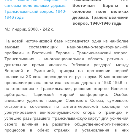
Восточная Европа в
силовом поле великих
держав. Трансильванский
вопрос. 1940-1946 годы
М.: Индрик, 2008. - 242 с.
На новой источниковой базе исследуется одна из наиболее
важных составляющих национально-территориальной
проблемы в Восточной Европе - Трансильванский вопрос.
Трансильвания - многонациональная область региона -
длительное время являлась "яблоком раздора" между
Венгрией и Румынией, трижды на протяжении первой
половины XX века переходила из рук в руки. В монографии
проанализирована политика великих держав в 1940-1946 гг.
по отношению к Трансильвании, решения второго Венского
арбитража, Парижской мирной конференции. Особое
внимание уделено позиции Советского Союза, сумевшего
отстранить союзников по антигитлеровской коалиции от
урегулирования венгеро-румынского спора о границах и
успешно разыгравшего "трансильванскую карту" для усиления
своего влияния на развитие общественно-политических
процессов в обеих странах и установления в них