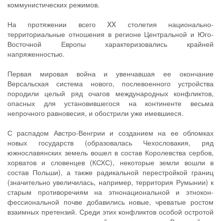
коммунистических режимов.
На протяжении всего XX столетия национально-
территориальные отношения в регионе Центральной и Юго-
Восточной Европы характеризовались крайней
напряженностью.
Первая мировая война и увенчавшая ее окончание
Версальская система нового, послевоенного устройства
породили целый ряд очагов международных конфликтов,
опасных для установившегося на континенте весьма
непрочного равновесия, и обострили уже имевшиеся.
С распадом Австро-Венгрии и созданием на ее обломках
новых государств (образовалась Чехословакия, ряд
южнославянских земель вошел в состав Королевства сербов,
хорватов и словенцев (КСХС), некоторые земли вошли в
состав Польши), а также радикальной перестройкой границ
(значительно увеличилась, например, территория Румынии) к
старым противоречиям на этнонациональной и этнокон-
фессиональной почве добавились новые, чреватые ростом
взаимных претензий. Среди этих конфликтов особой остротой