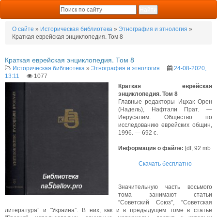
О сайте
»
Историческая библиотека
»
Этнография и этнология
»
Краткая еврейская энциклопедия. Том 8
Краткая еврейская энциклопедия. Том 8
Историческая библиотека
»
Этнография и этнология
24-08-2020,
13:11
1077
Краткая еврейская
энциклопедия. Том 8
Главные редакторы Ицхак Орен
(Надель), Нафтали Прат. —
Иерусалим: Общество по
исследованию еврейских общин,
1996. — 692 с.
Информация о файле:
[df, 92 mb
Скачать бесплатно
Значительную часть восьмого
тома занимают статьи
”Советский Союз”, ”Советская
литература” и ”Украина”. В них, как и в предыдущем томе в статье