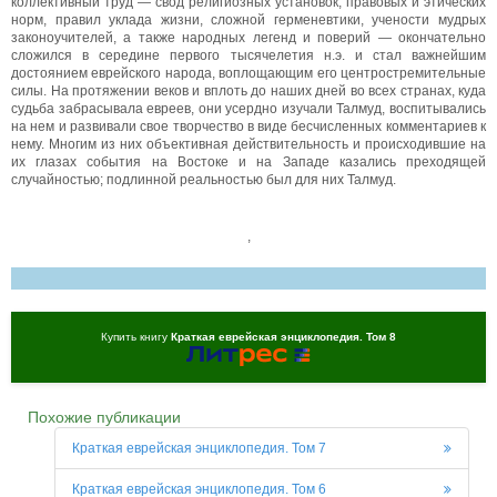
коллективный труд — свод религиозных установок, правовых и этических
норм, правил уклада жизни, сложной герменевтики, учености мудрых
законоучителей, а также народных легенд и поверий — окончательно
сложился в середине первого тысячелетия н.э. и стал важнейшим
достоянием еврейского народа, воплощающим его центростремительные
силы. На протяжении веков и вплоть до наших дней во всех странах, куда
судьба забрасывала евреев, они усердно изучали Талмуд, воспитывались
на нем и развивали свое творчество в виде бесчисленных комментариев к
нему. Многим из них объективная действительность и происходившие на
их глазах события на Востоке и на Западе казались преходящей
случайностью; подлинной реальностью был для них Талмуд.
,
Купить книгу
Краткая еврейская энциклопедия. Том 8
Похожие публикации
Краткая еврейская энциклопедия. Том 7
Краткая еврейская энциклопедия. Том 6