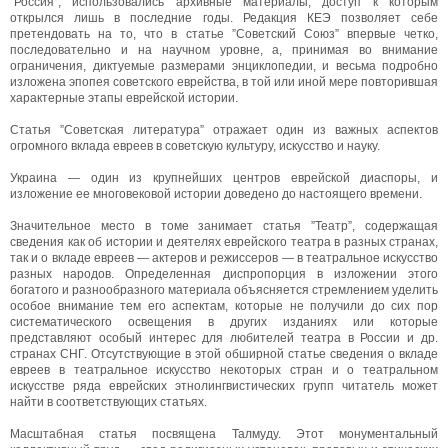
”Россия”, использовались архивные материалы, доступ к которым
открылся лишь в последние годы. Редакция КЕЭ позволяет себе
претендовать на то, что в статье ”Советский Союз” впервые четко,
последовательно и на научном уровне, а, принимая во внимание
ограничения, диктуемые размерами энциклопедии, и весьма подробно
изложена эпопея советского еврейства, в той или иной мере повторившая
характерные этапы еврейской истории.
Статья ”Советская литература” отражает один из важных аспектов
огромного вклада евреев в советскую культуру, искусство и науку.
Украина — один из крупнейших центров еврейской диаспоры, и
изложение ее многовековой истории доведено до настоящего времени.
Значительное место в томе занимает статья ”Театр”, содержащая
сведения как об истории и деятелях еврейского театра в разных странах,
так и о вкладе евреев — актеров и режиссеров — в театральное искусство
разных народов. Определенная диспропорция в изложении этого
богатого и разнообразного материала объясняется стремлением уделить
особое внимание тем его аспектам, которые не получили до сих пор
систематического освещения в других изданиях или которые
представляют особый интерес для любителей театра в России и др.
странах СНГ. Отсутствующие в этой обширной статье сведения о вкладе
евреев в театральное искусство некоторых стран и о театральном
искусстве ряда еврейских этнолингвистических групп читатель может
найти в соответствующих статьях.
Масштабная статья посвящена Талмуду. Этот монументальный