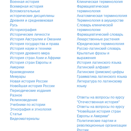
Военная история
Клиническая терминология
Всемирная история
Фармацевтическая
Вспомогательные
терминология
исторические дисциплины
Анатомическая терминология
Древняя и средневековая
Терминология в акушерстве
Русь
Словарь клинической
Историография
терминологии
Исторические личности
Фармацевтический словарь
История Австралии и Океании
Лекарственные растения
История государства и права
Юридическая терминология
История науки и техники
Русско-латинский словарь
История древнего мира
Крылатые фразы и
История стран Азии и Африки
выражения
История стран Европы и
История латинского языка
Америки
Латинский алфавит
Краеведениеи
Латинские (римские) цифры
Мемуары
Грамматика латинского языка
Новая история России
Литература по латинскому
Новейшая история России
языку
Периодические издания
Разное
Ответы на вопросы по курсу
Религиоведение
"Отечественная история"
Учебники по истории
Ответы на вопросы по курсу
Этнография и этнология
"Новейшая история стран
Статьи
Европы и Америки"
Видеоматериалы
Политические партии и
революционные организации
России