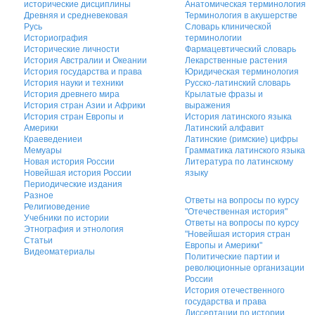
исторические дисциплины
Анатомическая терминология
Древняя и средневековая
Терминология в акушерстве
Русь
Словарь клинической
Историография
терминологии
Исторические личности
Фармацевтический словарь
История Австралии и Океании
Лекарственные растения
История государства и права
Юридическая терминология
История науки и техники
Русско-латинский словарь
История древнего мира
Крылатые фразы и
История стран Азии и Африки
выражения
История стран Европы и
История латинского языка
Америки
Латинский алфавит
Краеведениеи
Латинские (римские) цифры
Мемуары
Грамматика латинского языка
Новая история России
Литература по латинскому
Новейшая история России
языку
Периодические издания
Разное
Ответы на вопросы по курсу
Религиоведение
"Отечественная история"
Учебники по истории
Ответы на вопросы по курсу
Этнография и этнология
"Новейшая история стран
Статьи
Европы и Америки"
Видеоматериалы
Политические партии и
революционные организации
России
История отечественного
государства и права
Диссертации по истории