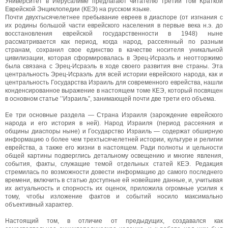
Университет в Иерусалиме предлагают читателю третий том Краткой
Еврейской Энциклопедии (КЕЭ) на русском языке.
Почти двухтысячелетнее пребывание евреев в диаспоре (от изгнания с
их родины большой части еврейского населения в первые века н.э. до
восстановления еврейской государственности в 1948) ныне
рассматривается как период, когда народ, рассеянный по разным
странам, сохранил свое единство в качестве носителя уникальной
цивилизации, которая сформировалась в Эрец-Исраэль и неотторжимо
была связана с Эрец-Исраэль в ходе своего развития вне страны. Эта
центральность Эрец-Исраэль для всей истории еврейского народа, как и
центральность Государства Израиль для современного еврейства, нашли
конденсированное выражение в настоящем томе КЕЭ, который посвящен
в основном статье ’’Израиль”, занимающей почти две трети его объема.
Ее три основные раздела — Страна Израиля (зарождение еврейского
народа и его история в ней). Народ Израиля (период рассеяния и
общины диаспоры ныне) и Государство Израиль — содержат обширную
информацию о более чем трехтысячелетней истории, культуре и религии
еврейства, а также его жизни в настоящем. Ради полноты и цельности
общей картины подверглись детальному освещению и многие явления,
события, факты, служащие темой отдельных статей КЕЭ. Редакция
стремилась по возможности довести информацию до самого последнего
времени, включить в статью доступные ей новейшие данные, и, учитывая
их актуальность и спорность их оценок, приложила огромные усилия к
тому, чтобы изложение фактов и событий носило максимально
объективный характер.
Настоящий том, в отличие от предыдущих, создавался как