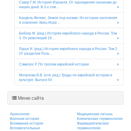
Сакер Г.М. История Израиля. От зарождения сионизма до
наших дней. В 3-х том ...
Кандель Феликс. Земля под ногами. Из истории заселения
и освоения Эрец Исра ...
Бейзер М. (ред.) История еврейского народа в России. Том
3. От революций 19 ...
Лурье И. (ред.) История еврейского народа в России. Том 2.
От разделов Поль ...
Сэмюэлс Р. По тропам еврейской истории
Мочалова В.В. (отв. ред.) Труды по еврейской истории и
культуре: Выпуск 54
Меню сайта
Археология
Медицинская латынь
Военная история
Клиническая терминология
Всемирная история
Фармацевтическая
Вспомогательные
терминология