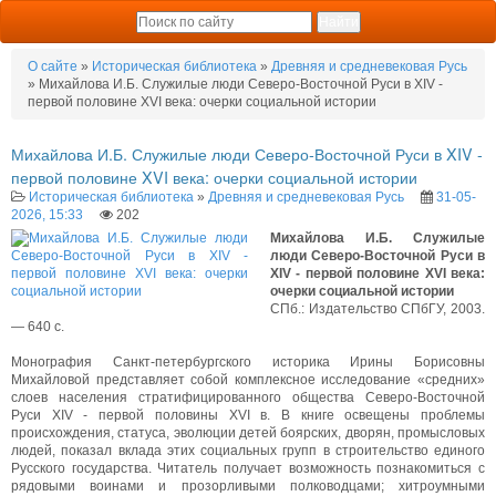
О сайте
»
Историческая библиотека
»
Древняя и средневековая Русь
» Михайлова И.Б. Служилые люди Северо-Восточной Руси в XIV -
первой половине XVI века: очерки социальной истории
Михайлова И.Б. Служилые люди Северо-Восточной Руси в XIV -
первой половине XVI века: очерки социальной истории
Историческая библиотека
»
Древняя и средневековая Русь
31-05-
2026, 15:33
202
Михайлова И.Б. Служилые
люди Северо-Восточной Руси в
XIV - первой половине XVI века:
очерки социальной истории
СПб.: Издательство СПбГУ, 2003.
— 640 c.
Монография Санкт-петербургского историка Ирины Борисовны
Михайловой представляет собой комплексное исследование «средних»
слоев населения стратифицированного общества Северо-Восточной
Руси XIV - первой половины XVI в. В книге освещены проблемы
происхождения, статуса, эволюции детей боярских, дворян, промысловых
людей, показал вклада этих социальных групп в строительство единого
Русского государства. Читатель получает возможность познакомиться с
рядовыми воинами и прозорливыми полководцами; хитроумными