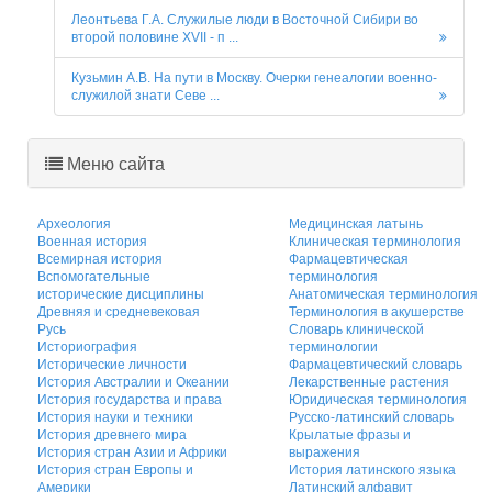
Леонтьева Г.А. Служилые люди в Восточной Сибири во
второй половине XVII - п ...
Кузьмин А.В. На пути в Москву. Очерки генеалогии военно-
служилой знати Севе ...
Меню сайта
Археология
Медицинская латынь
Военная история
Клиническая терминология
Всемирная история
Фармацевтическая
Вспомогательные
терминология
исторические дисциплины
Анатомическая терминология
Древняя и средневековая
Терминология в акушерстве
Русь
Словарь клинической
Историография
терминологии
Исторические личности
Фармацевтический словарь
История Австралии и Океании
Лекарственные растения
История государства и права
Юридическая терминология
История науки и техники
Русско-латинский словарь
История древнего мира
Крылатые фразы и
История стран Азии и Африки
выражения
История стран Европы и
История латинского языка
Америки
Латинский алфавит