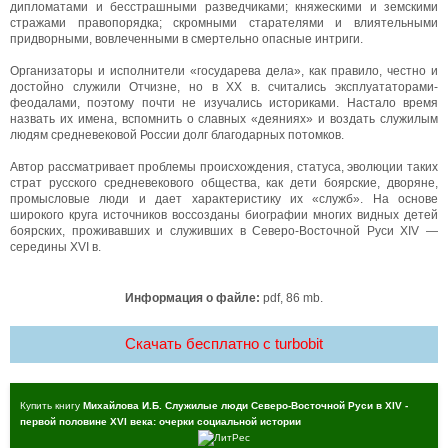
дипломатами и бесстрашными разведчиками; княжескими и земскими
стражами правопорядка; скромными старателями и влиятельными
придворными, вовлеченными в смертельно опасные интриги.
Организаторы и исполнители «государева дела», как правило, честно и
достойно служили Отчизне, но в XX в. считались эксплуататорами-
феодалами, поэтому почти не изучались историками. Настало время
назвать их имена, вспомнить о славных «деяниях» и воздать служилым
людям средневековой России долг благодарных потомков.
Автор рассматривает проблемы происхождения, статуса, эволюции таких
страт русского средневекового общества, как дети боярские, дворяне,
промысловые люди и дает характеристику их «служб». На основе
широкого круга источников воссозданы биографии многих видных детей
боярских, проживавших и служивших в Северо-Восточной Руси XIV —
середины XVI в.
Информация о файле:
pdf, 86 mb.
Скачать бесплатно c turbobit
Купить книгу
Михайлова И.Б. Служилые люди Северо-Восточной Руси в XIV -
первой половине XVI века: очерки социальной истории