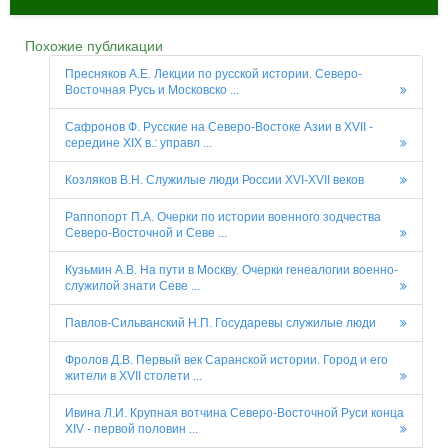
Похожие публикации
Пресняков А.Е. Лекции по русской истории. Северо-
Восточная Русь и Московско ...
Сафронов Ф. Русские на Северо-Востоке Азии в XVII -
середине XIX в.: управл ...
Козляков В.Н. Служилые люди России XVI-XVII веков
Раппопорт П.А. Очерки по истории военного зодчества
Северо-Восточной и Севе ...
Кузьмин А.В. На пути в Москву. Очерки генеалогии военно-
служилой знати Севе ...
Павлов-Сильванский Н.П. Государевы служилые люди
Фролов Д.В. Первый век Саранской истории. Город и его
жители в XVII столети ...
Ивина Л.И. Крупная вотчина Северо-Восточной Руси конца
XIV - первой половин ...