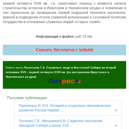
первой четверти XVIII вв., т.е. охватывает период с момента начала
строительства острогов в Иркутском и Нерчинском уездах и появления в
них гарнизонов до проведения первой подушной переписи населения,
важной в подведении итогов служилой колонизации и сословной политики
государства в отношении служилых людей «старых служб».
Информация о файле:
pdf, 15 mb.
Скачать бесплатно c turbobit
Купить книгу
Леонтьева Г.А. Служилые люди в Восточной Сибири во второй
половине XVII - первой четверти XVIII вв. (по материалам Иркутского и
Нерчинского уездов)
Похожие публикации
Торопицын И. В.Н. Татищев и социально-экономическое
развитие России первой ...
Путилин С.В., Менщиков В.В. Служилое население
Западной Сибири в конце XVII ...