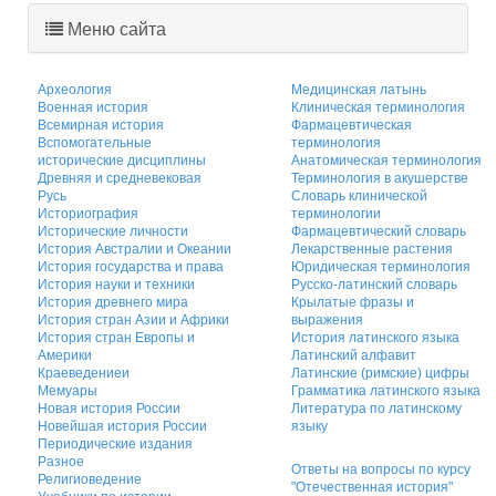
Меню сайта
Археология
Медицинская латынь
Военная история
Клиническая терминология
Всемирная история
Фармацевтическая
Вспомогательные
терминология
исторические дисциплины
Анатомическая терминология
Древняя и средневековая
Терминология в акушерстве
Русь
Словарь клинической
Историография
терминологии
Исторические личности
Фармацевтический словарь
История Австралии и Океании
Лекарственные растения
История государства и права
Юридическая терминология
История науки и техники
Русско-латинский словарь
История древнего мира
Крылатые фразы и
История стран Азии и Африки
выражения
История стран Европы и
История латинского языка
Америки
Латинский алфавит
Краеведениеи
Латинские (римские) цифры
Мемуары
Грамматика латинского языка
Новая история России
Литература по латинскому
Новейшая история России
языку
Периодические издания
Разное
Ответы на вопросы по курсу
Религиоведение
"Отечественная история"