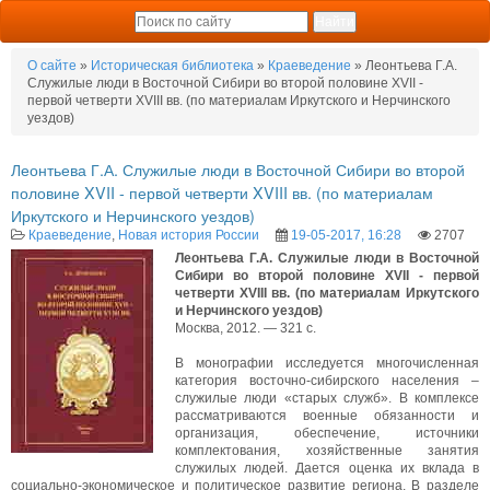
О сайте
»
Историческая библиотека
»
Краеведение
» Леонтьева Г.А.
Служилые люди в Восточной Сибири во второй половине XVII -
первой четверти XVIII вв. (по материалам Иркутского и Нерчинского
уездов)
Леонтьева Г.А. Служилые люди в Восточной Сибири во второй
половине XVII - первой четверти XVIII вв. (по материалам
Иркутского и Нерчинского уездов)
Краеведение
,
Новая история России
19-05-2017, 16:28
2707
Леонтьева Г.А. Служилые люди в Восточной
Сибири во второй половине XVII - первой
четверти XVIII вв. (по материалам Иркутского
и Нерчинского уездов)
Москва, 2012. — 321 с.
В монографии исследуется многочисленная
категория восточно-сибирского населения –
служилые люди «старых служб». В комплексе
рассматриваются военные обязанности и
организация, обеспечение, источники
комплектования, хозяйственные занятия
служилых людей. Дается оценка их вклада в
социально-экономическое и политическое развитие региона. В разделе