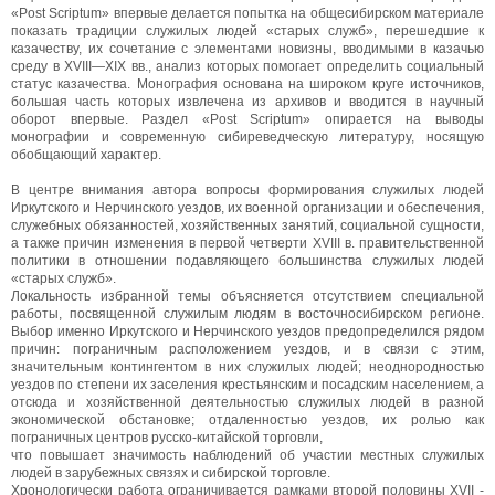
«Post Scriptum» впервые делается попытка на общесибирском материале
показать традиции служилых людей «старых служб», перешедшие к
казачеству, их сочетание с элементами новизны, вводимыми в казачью
среду в XVIII—XIX вв., анализ которых помогает определить социальный
статус казачества. Монография основана на широком круге источников,
большая часть которых извлечена из архивов и вводится в научный
оборот впервые. Раздел «Post Scriptum» опирается на выводы
монографии и современную сибиреведческую литературу, носящую
обобщающий характер.
В центре внимания автора вопросы формирования служилых людей
Иркутского и Нерчинского уездов, их военной организации и обеспечения,
служебных обязанностей, хозяйственных занятий, социальной сущности,
а также причин изменения в первой четверти XVIII в. правительственной
политики в отношении подавляющего большинства служилых людей
«старых служб».
Локальность избранной темы объясняется отсутствием специальной
работы, посвященной служилым людям в восточносибирском регионе.
Выбор именно Иркутского и Нерчинского уездов предопределился рядом
причин: пограничным расположением уездов, и в связи с этим,
значительным контингентом в них служилых людей; неоднородностью
уездов по степени их заселения крестьянским и посадским населением, а
отсюда и хозяйственной деятельностью служилых людей в разной
экономической обстановке; отдаленностью уездов, их ролью как
пограничных центров русско-китайской торговли,
что повышает значимость наблюдений об участии местных служилых
людей в зарубежных связях и сибирской торговле.
Хронологически работа ограничивается рамками второй половины XVII -