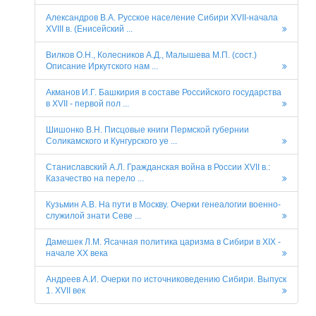
Александров В.А. Русское население Сибири XVII-начала
XVIII в. (Енисейский ...
Вилков О.Н., Колесников А.Д., Малышева М.П. (сост.)
Описание Иркутского нам ...
Акманов И.Г. Башкирия в составе Российского государства
в XVII - первой пол ...
Шишонко В.Н. Писцовые книги Пермской губернии
Соликамского и Кунгурского уе ...
Станиславский А.Л. Гражданская война в России XVII в.:
Казачество на перело ...
Кузьмин А.В. На пути в Москву. Очерки генеалогии военно-
служилой знати Севе ...
Дамешек Л.М. Ясачная политика царизма в Сибири в XIX -
начале XX века
Андреев А.И. Очерки по источниковедению Сибири. Выпуск
1. XVII век