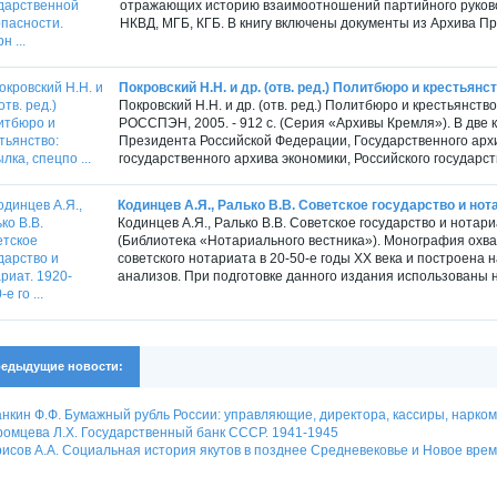
отражающих историю взаимоотношений партийного руковод
НКВД, МГБ, КГБ. В книгу включены документы из Архива Пр
Покровский Н.Н. и др. (отв. ред.) Политбюро и крестьянст
Покровский Н.Н. и др. (отв. ред.) Политбюро и крестьянств
РОССПЭН, 2005. - 912 с. (Серия «Архивы Кремля»). В две
Президента Российской Федерации, Государственного арх
государственного архива экономики, Российского государст
Кодинцев А.Я., Ралько В.В. Советское государство и нотари
Кодинцев А.Я., Ралько В.В. Советское государство и нотариат
(Библиотека «Нотариального вестника»). Монография охва
советского нотариата в 20-50-е годы XX века и построена 
анализов. При подготовке данного издания использованы 
едыдущие новости:
нкин Ф.Ф. Бумажный рубль России: управляющие, директора, кассиры, нарком
омцева Л.Х. Государственный банк СССР. 1941-1945
исов А.А. Социальная история якутов в позднее Средневековье и Новое врем