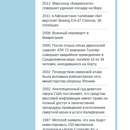
2012: Марсоход «Кьюриосити»
совершил удачную посадку на Марс.
2011: в Афганистане талибами сбит
вертолёт Boeing CH-47 Chinook, 38
погибших.
2008: Военный переворот в
Мавритании.
2005: После отказа обоих двигателей
самолёт ATR 72 компании Tuninter
совершил аварийное приводнение в
Средиземном море, погибли 16 из 34
человек, находившихся на борту.
2002: Посредством хакерской атаки
была взломана компьютерная сеть
министерства обороны Японии.
2002: Апелляционный суд девятого
округа США постановил, что средства
массовой информации имеют право на
полный доступ и запечатление
процедуры приведения в исполнения
смертной казни в штате Калифорния.
1997: Microsoft заявила, что она будет
инвестировать 150 миллионов
долларов в «Apple Computer Inc.».