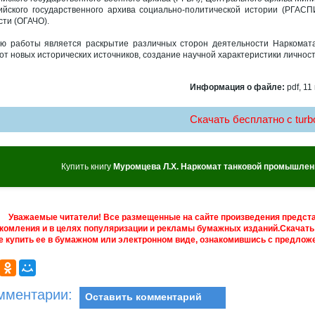
ийского государственного архива социально-политической истории (РГАСП
сти (ОГАЧО).
ю работы является раскрытие различных сторон деятельности Наркомата 
от новых исторических источников, создание научной характеристики личнос
Информация о файле:
pdf, 11
Скачать бесплатно c turbo
Купить книгу
Муромцева Л.Х. Наркомат танковой промышлен
Уважаемые читатели! Все размещенные на сайте произведения предст
комления и в целях популяризации и рекламы бумажных изданий.Скачать 
е купить ее в бумажном или электронном виде, ознакомившись с предложе
мментарии:
Оставить комментарий