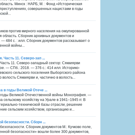
ласть. Минск : НАРБ; М. : Фонд «Историческая
о преступлениях, совершенных нацистами в годы
кой...
ников против мирного населения на оккупированной
я область. Сборник архивных документов и
 — 484 с. : илл. Сборник документов рассказывает о
енной войны...
 Часть 11. Северо-зап ...
 Часть 11. Северо-западный сектор: Сяккиярви
. — СПб.: 2018. — 376 с.: 414 илл. Историко-
евского сельского поселения Выборгского района
волость Сяккиярви и, частично в волость...
 в годы Великой Отече ...
 в годы Великой Отечественной войны Монография. —
а сельскому хозяйству на Урале в 1941–1945 гг. В
териально-технической базы отрасли, решение
ие сельским хозяйством, организацию и...
й безопасности. Сборн ...
 безопасности. Сборник документов М.: Кучково поле,
венной безопасности» вошли более 300 документов,