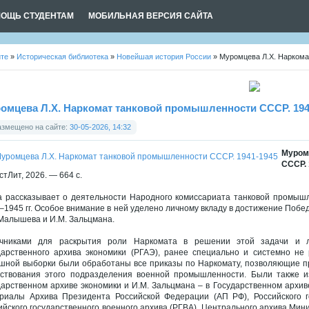
ОЩЬ СТУДЕНТАМ
МОБИЛЬНАЯ ВЕРСИЯ САЙТА
йте
»
Историческая библиотека
»
Новейшая история России
» Муромцева Л.Х. Наркома
омцева Л.Х. Наркомат танковой промышленности СССР. 194
азмещено на сайте:
30-05-2026, 14:32
Муром
СССР. 
стЛит, 2026. — 664 с.
а рассказывает о деятельности Народного комиссариата танковой промыш
–1945 гг. Особое внимание в ней уделено личному вкладу в достижение Поб
 Малышева и И.М. Зальцмана.
чниками для раскрытия роли Наркомата в решении этой задачи и л
дарственного архива экономики (РГАЭ), ранее специально и системно не
шной выборки были обработаны все приказы по Наркомату, позволяющие пр
ствования этого подразделения военной промышленности. Были также 
дарственном архиве экономики и И.М. Зальцмана – в Государственном архив
риалы Архива Президента Российской Федерации (АП РФ), Российского г
ийского государственного военного архива (РГВА), Центрального архива Ми