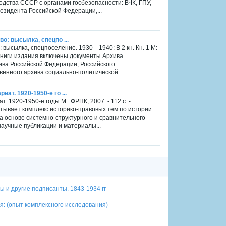
ства СССР с органами госбезопасности: ВЧК, ГПУ,
езидента Российской Федерации,...
во: высылка, спецпо ...
о: высылка, спецпоселение. 1930—1940: В 2 кн. Кн. 1 М:
 книги издания включены документы Архива
ива Российской Федерации, Российского
венного архива социально-политической...
ат. 1920-1950-е го ...
. 1920-1950-е годы М.: ФРПК, 2007. - 112 с. -
тывает комплекс историко-правовых тем по истории
на основе системно-структурного и сравнительного
научные публикации и материалы...
ы и другие подписанты. 1843-1934 гг
я: (опыт комплексного исследования)