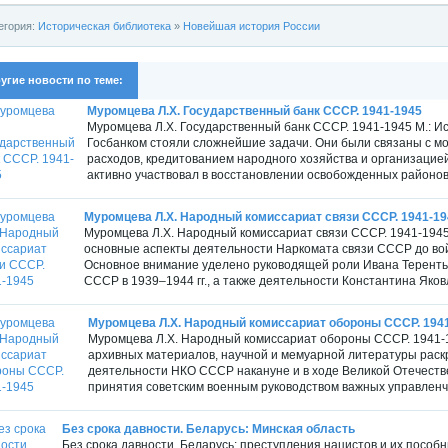
егория:
Историческая библиотека
»
Новейшая история России
угие новости по теме:
Муромцева Л.Х. Государственный банк СССР. 1941-1945
Муромцева Л.Х. Государственный банк СССР. 1941-1945 М.: Ис
Госбанком стояли сложнейшие задачи. Они были связаны с м
расходов, кредитованием народного хозяйства и организацие
активно участвовал в восстановлении освобожденных районов
Муромцева Л.Х. Народный комиссариат связи СССР. 1941-19
Муромцева Л.Х. Народный комиссариат связи СССР. 1941-1945 М
основные аспекты деятельности Наркомата связи СССР до вой
Основное внимание уделено руководящей роли Ивана Теренть
СССР в 1939–1944 гг., а также деятельности Константина Яковл
Муромцева Л.Х. Народный комиссариат обороны СССР. 194
Муромцева Л.Х. Народный комиссариат обороны СССР. 1941-19
архивных материалов, научной и мемуарной литературы раск
деятельности НКО СССР накануне и в ходе Великой Отечеств
принятия советским военным руководством важных управленче
Без срока давности. Беларусь: Минская область
Без срока давности. Беларусь: преступления нацистов и их пособ