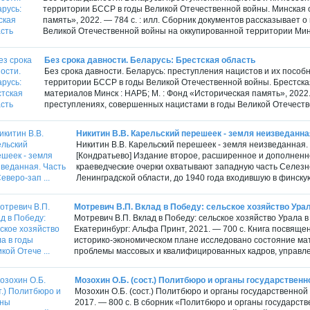
территории БССР в годы Великой Отечественной войны. Минская об
память», 2022. — 784 с. : илл. Сборник документов рассказывает 
Великой Отечественной войны на оккупированной территории Минс
Без срока давности. Беларусь: Брестская область
Без срока давности. Беларусь: преступления нацистов и их пособ
территории БССР в годы Великой Отечественной войны. Брестска
материалов Минск : НАРБ; М. : Фонд «Историческая память», 2022.
преступлениях, совершенных нацистами в годы Великой Отечеств
Никитин В.В. Карельский перешеек - земля неизведанная.
Никитин В.В. Карельский перешеек - земля неизведанная.
[Кондратьево] Издание второе, расширенное и дополненное
краеведческие очерки охватывают западную часть Селезн
Ленинградской области, до 1940 года входившую в финскую 
Мотревич В.П. Вклад в Победу: сельское хозяйство Урала
Мотревич В.П. Вклад в Победу: сельское хозяйство Урала
Екатеринбург: Альфа Принт, 2021. — 700 с. Книга посвящен
историко-экономическом плане исследовано состояние ма
проблемы массовых и квалифицированных кадров, управлен
Мозохин О.Б. (сост.) Политбюро и органы государственно
Мозохин О.Б. (сост.) Политбюро и органы государственной
2017. — 800 с. В сборник «Политбюро и органы государст