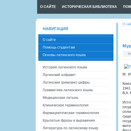
О САЙТЕ
ИСТОРИЧЕСКАЯ БИБЛИОТЕКА
ПОМ
О са
НАВИГАЦИЯ
О сайте
Мур
Помощь студентам
Р
Основы латинского языка
История латинского языка
М.: И
Латинский алфавит
Латинские (римские) цифры
Книг
1941
Грамматика латинского языка
В.А.
Медицинская латынь
Исто
Клиническая терминология
госу
спло
Фармацевтическая терминология
суще
Крылатые фразы и выражения
госу
мате
Литература по латинскому языку
Росс