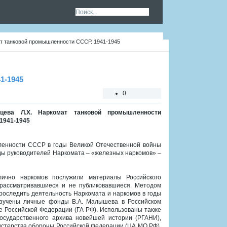
т танковой промышленности СССР. 1941-1945
1-1945
0
цева Л.Х. Наркомат танковой промышленности
1941-1945
ленности СССР в годы Великой Отечественной войны
еды руководителей Наркомата – «железных наркомов» –
ично наркомов послужили материалы Российского
 рассматривавшиеся и не публиковавшиеся. Методом
оследить деятельность Наркомата и наркомов в годы
изучены личные фонды В.А. Малышева в Российском
е Российской Федерации (ГА РФ). Использованы также
осударственного архива новейшей истории (РГАНИ),
нистерства обороны Российской Федерации (ЦА МО РФ),