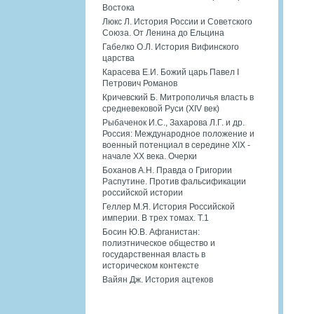
Востока
Люкс Л. История России и Советского
Союза. От Ленина до Ельцина
Габелко О.Л. История Вифинского
царства
Карасева Е.И. Божий царь Павел I
Петрович Романов
Кричевский Б. Митрополичья власть в
средневековой Руси (XIV век)
Рыбаченок И.С., Захарова Л.Г. и др.
Россия: Международное положение и
военный потенциал в середине XIX -
начале XX века. Очерки
Боханов А.Н. Правда о Григории
Распутине. Против фальсификации
российской истории
Геллер М.Я. История Российской
империи. В трех томах. Т.1
Босин Ю.В. Афганистан:
полиэтническое общество и
государственная власть в
историческом контексте
Вайян Дж. История ацтеков