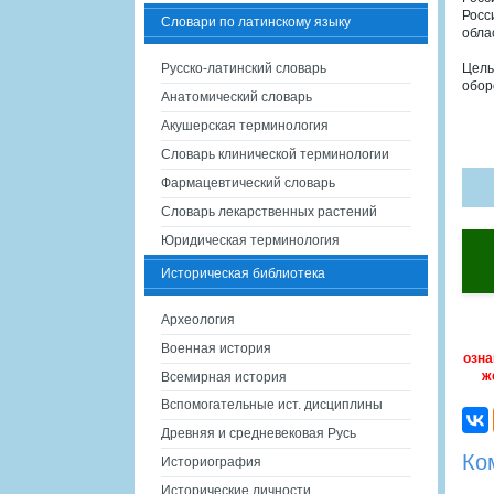
Росс
Словари по латинскому языку
обла
Русско-латинский словарь
Цель
обор
Анатомический словарь
Акушерская терминология
Словарь клинической терминологии
Фармацевтический словарь
Словарь лекарственных растений
Юридическая терминология
Историческая библиотека
Археология
Военная история
озна
ж
Всемирная история
Вспомогательные ист. дисциплины
Древняя и средневековая Русь
Ко
Историография
Исторические личности