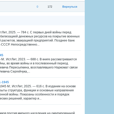
0
172
Вернуться
тЛит, 2025. — 784 с. С первых дней войны перед
обилизацией денежных ресурсов на покрытие военных
й расчетов, эвакуацией предприятий. Позднее банк
 СССР. Непосредственно...
45
.: ИстЛит, 2023. — 688 с. В книге рассматриваются
ны, во время войны и в послевоенный период.
евича Пересыпкина, возглавлявшего Наркомат связи
евича Сергейчука,...
1-1945
45 М.: ИстЛит, 2025. — 616 с. В издании на основе
рыты структура, функции и основные направления
енной войны. Показаны особенности и порядок
ских решений, характер и...
ников против мирного населения на оккупированной