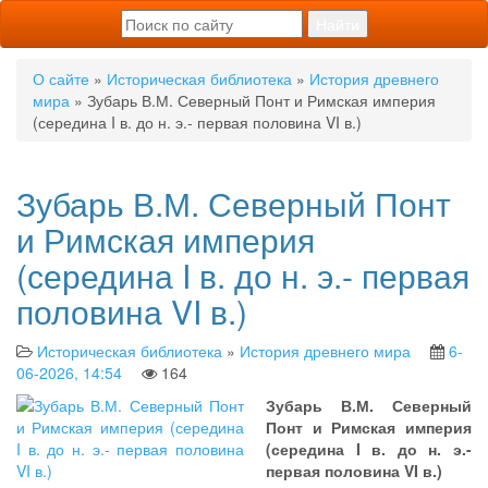
О сайте
»
Историческая библиотека
»
История древнего
мира
» Зубарь В.М. Северный Понт и Римская империя
(середина I в. до н. э.- первая половина VI в.)
Зубарь В.М. Северный Понт
и Римская империя
(середина I в. до н. э.- первая
половина VI в.)
Историческая библиотека
»
История древнего мира
6-
06-2026, 14:54
164
Зубарь В.М. Северный
Понт и Римская империя
(середина I в. до н. э.-
первая половина VI в.)