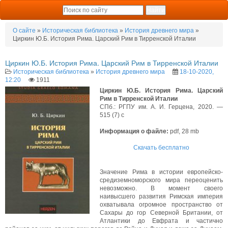
О сайте
»
Историческая библиотека
»
История древнего мира
»
Циркин Ю.Б. История Рима. Царский Рим в Тирренской Италии
Циркин Ю.Б. История Рима. Царский Рим в Тирренской Италии
Историческая библиотека
»
История древнего мира
18-10-2020,
12:20
1911
Циркин Ю.Б. История Рима. Царский
Рим в Тирренской Италии
СПб.: РГПУ им. А. И. Герцена, 2020. —
515 (7) с
Информация о файле:
pdf, 28 mb
Скачать бесплатно
Значение Рима в истории европейско-
средиземноморского мира переоценить
невозможно. В момент своего
наивысшего развития Римская империя
охватывала огромное пространство от
Сахары до гор Северной Британии, от
Атлантики до Евфрата и частично