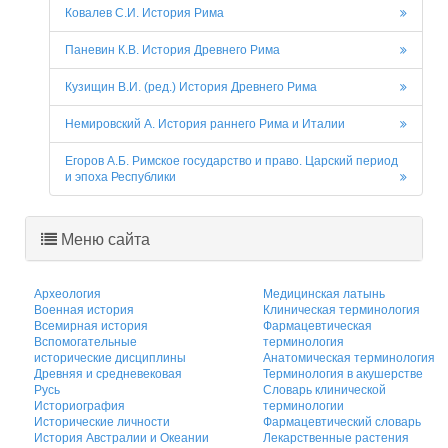
Ковалев С.И. История Рима
Паневин К.В. История Древнего Рима
Кузищин В.И. (ред.) История Древнего Рима
Немировский А. История раннего Рима и Италии
Егоров А.Б. Римское государство и право. Царский период
и эпоха Республики
Меню сайта
Археология
Медицинская латынь
Военная история
Клиническая терминология
Всемирная история
Фармацевтическая
Вспомогательные
терминология
исторические дисциплины
Анатомическая терминология
Древняя и средневековая
Терминология в акушерстве
Русь
Словарь клинической
Историография
терминологии
Исторические личности
Фармацевтический словарь
История Австралии и Океании
Лекарственные растения