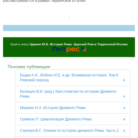
рассматривается в рамках Тирренской Италии.
,
Купить книгу
Циркин Ю.Б. История Рима. Царский Рим в Тирренской Италии
Похожие публикации
Бадак А.Н., Войнич И.Е. и др. Всемирная история. Том 6.
Римский период
Кузищин В.И. (ред.) Хрестоматия по истории Древнего
Рима
Машкин Н.А. История Древнего Рима
Грималь П. Цивилизация Древнего Рима
Сергеев В.С. Очерки по истории древнего Рима. Часть 1