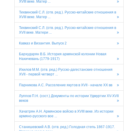
XVIII веке. Матер ...
Тихвинский С.Л. (отв. ред.). Русско-китайские отношения в
XVIII веке. Матер ...
Тихвинский С.Л. (отв. ред.). Русско-китайские отношения в
XVII веке. Матери ...
Кавказ и Византия. Выпуск 2
Бархударян В.Б. История армянской колонии Новая
Нахичевань (1779-1917)
Ихилов М.М. (отв. ред.) Русско-дагестанские отношения
XVII - первой четверт ...
Парникова А.С. Расселение якутов в XVII - начале XX вв
Луппов П.Н. (сост.) Документы по истории Удмуртии XV-XVII
веков
Хачатрян А.Н. Армянское войско в XVIII веке. Из истории
армяно-русского вое ...
Станишевский А.В. (отв. ред.) Голодная степь 1867-1917.