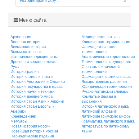
История края в доку ...
Меню сайта
Археология
Медицинская латынь
Военная история
Клиническая терминология
Всемирная история
Фармацевтическая
Вспомогательные
терминология
исторические дисциплины
Анатомическая терминология
Древняя и средневековая
Терминология в акушерстве
Русь
Словарь клинической
Историография
терминологии
Исторические личности
Фармацевтический словарь
История Австралии и Океании
Лекарственные растения
История государства и права
Юридическая терминология
История науки и техники
Русско-латинский словарь
История древнего мира
Крылатые фразы и
История стран Азии и Африки
выражения
История стран Европы и
История латинского языка
Америки
Латинский алфавит
Краеведениеи
Латинские (римские) цифры
Мемуары
Грамматика латинского языка
Новая история России
Литература по латинскому
Новейшая история России
языку
Периодические издания