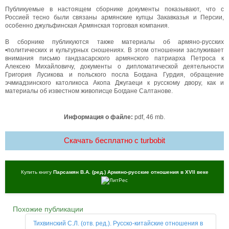
Публикуемые в настоящем сборнике документы показывают, что с
Россией тесно были связаны армянские купцы Закавказья и Персии,
особенно джульфинская Армянская торговая компания.
В сборнике публикуются также материалы об армяно-русских
•политических и культурных сношениях. В этом отношении заслуживает
внимания письмо гандзасарского армянского патриарха Петроса к
Алексею Михайловичу, документы о дипломатической деятельности
Григория Лусикова и польского посла Богдана Гурдия, обращение
эчмиадзинского католикоса Акопа Джугаеци к русскому двору, как и
материалы об известном живописце Богдане Салтанове.
Информация о файле:
pdf, 46 mb.
Скачать бесплатно c turbobit
Купить книгу
Парсамян В.А. (ред.) Армяно-русские отношения в XVII веке
Похожие публикации
Тихвинский С.Л. (отв. ред.). Русско-китайские отношения в