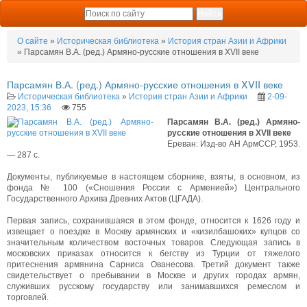
О сайте
»
Историческая библиотека
»
История стран Азии и Африки
» Парсамян В.А. (ред.) Армяно-русские отношения в XVII веке
Парсамян В.А. (ред.) Армяно-русские отношения в XVII веке
Историческая библиотека
»
История стран Азии и Африки
2-09-
2023, 15:36
755
Парсамян В.А. (ред.) Армяно-
русские отношения в XVII веке
Ереван: Изд-во АН АрмССР, 1953.
— 287 с.
Документы, публикуемые в настоящем сборнике, взяты, в основном, из
фонда № 100 («Сношения России с Арменией») Центрального
Государственного Архива Древних Актов (ЦГАДА).
Первая запись, сохранившаяся в этом фонде, относится к 1626 году и
извещает о поездке в Москву армянских и «кизилбашоких» купцов со
значительным количеством восточных товаров. Следующая запись в
московских приказах относится к бегству из Турции от тяжелого
притеснения армянина Сарниса Ованесова. Третий документ также
свидетельствует о пребывании в Москве и других городах армян,
служивших русскому государству или занимавшихся ремеслом и
торговлей.