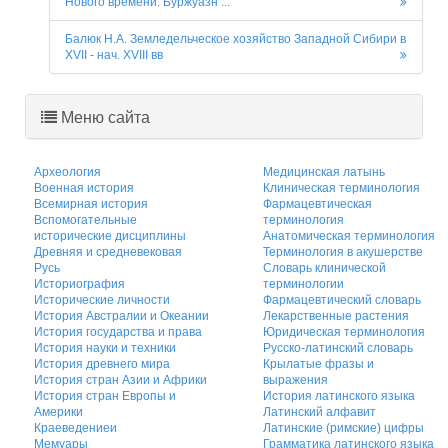
Нового времени. Буржуазн ...
Балюк Н.А. Земледельческое хозяйство Западной Сибири в
XVII - нач. XVIII вв
Меню сайта
Археология
Медицинская латынь
Военная история
Клиническая терминология
Всемирная история
Фармацевтическая
Вспомогательные
терминология
исторические дисциплины
Анатомическая терминология
Древняя и средневековая
Терминология в акушерстве
Русь
Словарь клинической
Историография
терминологии
Исторические личности
Фармацевтический словарь
История Австралии и Океании
Лекарственные растения
История государства и права
Юридическая терминология
История науки и техники
Русско-латинский словарь
История древнего мира
Крылатые фразы и
История стран Азии и Африки
выражения
История стран Европы и
История латинского языка
Америки
Латинский алфавит
Краеведениеи
Латинские (римские) цифры
Мемуары
Грамматика латинского языка