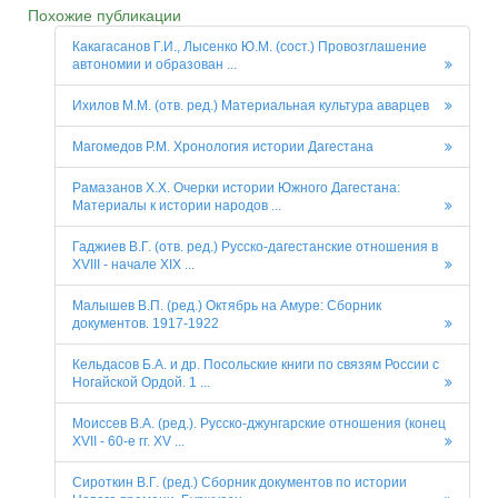
Похожие публикации
Какагасанов Г.И., Лысенко Ю.М. (сост.) Провозглашение
автономии и образован ...
Ихилов М.М. (отв. ред.) Материальная культура аварцев
Магомедов Р.М. Хронология истории Дагестана
Рамазанов Х.Х. Очерки истории Южного Дагестана:
Материалы к истории народов ...
Гаджиев В.Г. (отв. ред.) Русско-дагестанские отношения в
XVIII - начале XIX ...
Малышев В.П. (ред.) Октябрь на Амуре: Сборник
документов. 1917-1922
Кельдасов Б.А. и др. Посольские книги по связям России с
Ногайской Ордой. 1 ...
Моиссев В.А. (ред.). Русско-джунгарские отношения (конец
XVII - 60-е гг. XV ...
Сироткин В.Г. (ред.) Сборник документов по истории