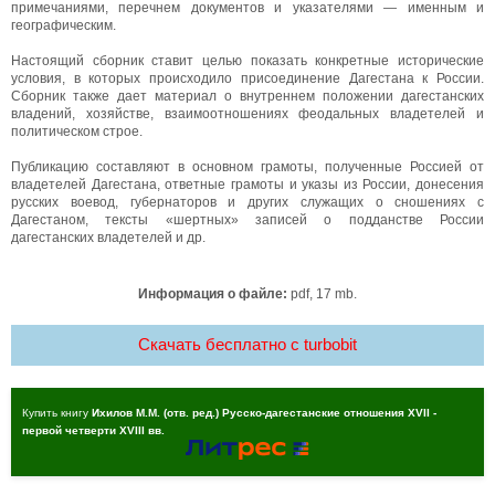
примечаниями, перечнем документов и указателями — именным и
географическим.
Настоящий сборник ставит целью показать конкретные исторические
условия, в которых происходило присоединение Дагестана к России.
Сборник также дает материал о внутреннем положении дагестанских
владений, хозяйстве, взаимоотношениях феодальных владетелей и
политическом строе.
Публикацию составляют в основном грамоты, полученные Россией от
владетелей Дагестана, ответные грамоты и указы из России, донесения
русских воевод, губернаторов и других служащих о сношениях с
Дагестаном, тексты «шертных» записей о подданстве России
дагестанских владетелей и др.
Информация о файле:
pdf, 17 mb.
Скачать бесплатно c turbobit
Купить книгу
Ихилов М.М. (отв. ред.) Русско-дагестанские отношения XVII -
первой четверти XVIII вв.