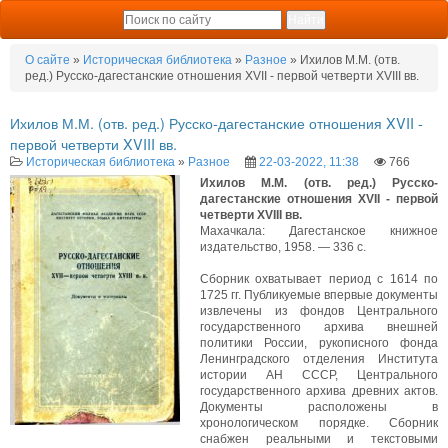
О сайте
»
Историческая библиотека
»
Разное
» Ихилов М.М. (отв.
ред.) Русско-дагестанские отношения XVII - первой четверти XVIII вв.
Ихилов М.М. (отв. ред.) Русско-дагестанские отношения XVII -
первой четверти XVIII вв.
Историческая библиотека
»
Разное
22-03-2022, 11:38
766
Ихилов М.М. (отв. ред.) Русско-
дагестанские отношения XVII - первой
четверти XVIII вв.
Махачкала: Дагестанское книжное
издательство, 1958. — 336 с.
Сборник охватывает период с 1614 по
1725 гг. Публикуемые впервые документы
извлечены из фондов Центрального
государственного архива внешней
политики России, рукописного фонда
Ленинградского отделения Института
истории АН СССР, Центрального
государственного архива древних актов.
Документы расположены в
хронологическом порядке. Сборник
снабжен реальными и текстовыми