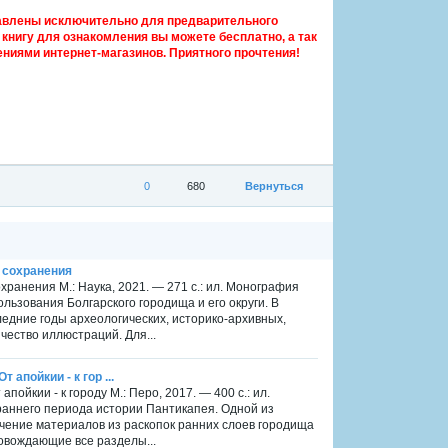
авлены исключительно для предварительного
книгу для ознакомления вы можете бесплатно, а так
ниями интернет-магазинов. Приятного прочтения!
0
680
Вернуться
и сохранения
охранения М.: Наука, 2021. — 271 с.: ил. Монография
льзования Болгарского городища и его округи. В
едние годы археологических, историко-архивных,
чество иллюстраций. Для...
 апойкии - к гор ...
апойкии - к городу М.: Перо, 2017. — 400 с.: ил.
аннего периода истории Пантикапея. Одной из
учение материалов из раскопок ранних слоев городища
провождающие все разделы...