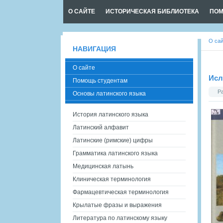
О САЙТЕ
ИСТОРИЧЕСКАЯ БИБЛИОТЕКА
ПОМ
О са
НАВИГАЦИЯ
О сайте
Исл
Помощь студентам
Р
Основы латинского языка
История латинского языка
Латинский алфавит
Латинские (римские) цифры
Грамматика латинского языка
Медицинская латынь
Клиническая терминология
Фармацевтическая терминология
Крылатые фразы и выражения
Литература по латинскому языку