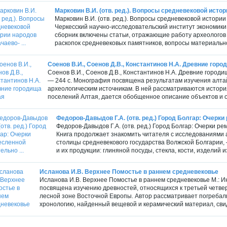
Марковин В.И. (отв. ред.). Вопросы средневековой истори
Марковин В.И. (отв. ред.). Вопросы средневековой истори
Черкесский научно-исследовательский институт экономики, 
сборник включены статьи, отражающие работу археологов 
раскопок средневековых памятников, вопросы материальной
Соенов В.И., Соенов Д.В., Константинов Н.А. Древние гор
Соенов В.И., Соенов Д.В., Константинов Н.А. Древние город
— 244 с. Монография посвящена результатам изучения алтай
археологическим источникам. В ней рассматриваются истори
поселений Алтая, дается обобщенное описание объектов и о
Федоров-Давыдов Г.А. (отв. ред.) Город Болгар: Очерки
Федоров-Давыдов Г.А. (отв. ред.) Город Болгар: Очерки ре
Книга продолжает знакомить читателя с исследованиями 
столицы средневекового государства Волжской Болгарии,
и их продукции: глиняной посуды, стекла, кости, изделий и
Исланова И.В. Верхнее Помостье в раннем средневековье
Исланова И.В. Верхнее Помостье в раннем средневековье М.: Ин
посвящена изучению древностей, относящихся к третьей четверт
лесной зоне Восточной Европы. Автор рассматривает погребал
хронологию, найденный вещевой и керамический материал, сви