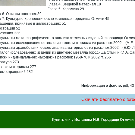
Глава 4. Вещевой материал 18
Глава 5. Керамика 29
а 6. Остатки построек 39
а 7. Культурно-хронологическне комплекси городища Отмичи 45
ащения, принятьіе в иллюстрациях 51
страции 52
ожения 236
езультаты металлографического анализа железных изделий с городища Отмичи.
езультаты исследования остеологического материала из раскопок 2002 г. (М.Е.
езультаты археоботанического анализа материалов из раскопок 2002 г. (Е.Ю. 
аталог исследованннх изделий из цветного металла городища Отмичи (И.А. Са
писки индивидуальннх находок из раскопок 1968-70 и 2002 гг. 266
ратура 273
вные материалы 277
ок сокращений 282
Информация о файле:
pdf, 43
Скачать бесплатно c turbo
Купить книгу
Исланова И.В. Городище Отмичи