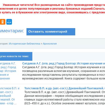
Уважаемые читатели! Все размещенные на сайте произведения предст
комления и в целях популяризации и рекламы бумажных изданий.Скачать 
е купить ее в бумажном или электронном виде, ознакомившись с предложе
мментарии:
Оставить комментарий
егория:
Историческая библиотека
»
Археология
угие новости по теме:
Ситдиков А.Г. (отв. ред.) Город Болгар: История изучения 
Ситдиков А.Г. (отв. ред.) Город Болгар: История изучения и с
посвящена различным аспектам изучения, сохранения и испо
исследовании представлены результаты проведенных в посл
музееведческих исследований. Книга содержит большое коли
Толстиков В.П. и др. (авт.-сост.) Древнейший Пантикапей. От
Толстиков В.П. и др. (авт.-сост.) Древнейший Пантикапей. От 
Данная монография – первое обобщающее исследование р
главных задач коллективной работы стало комплексное из
(615–450 гг. до н.э.). Особое значение имеют каталоги, со