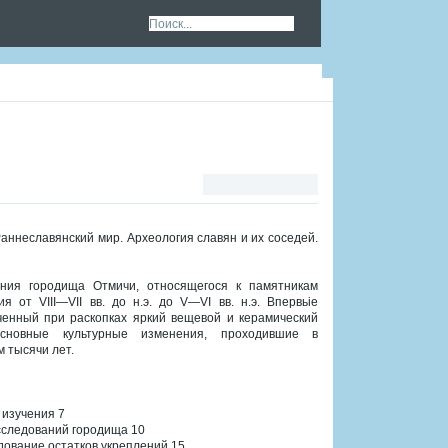
Раннеславянский мир. Археология славян и их соседей.
ения городища Отмичи, относящегося к памятникам
 от VIII—VII вв. до н.э. до V—VI вв. н.э. Впервьіе
ченный при раскопках яркий вещевой и керамический
основные культурные изменения, проходившие в
 тысячи лет.
 изучения 7
исследований городища 10
едование остатков укреплений 15