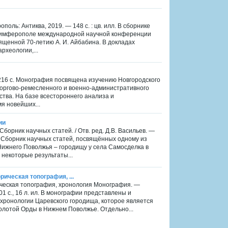
ль: Антиква, 2019. — 148 с. : цв. илл. В сборнике
. Симферополе международной научной конференции
ященной 70-летию А. И. Айбабина. В докладах
рхеологии,...
 216 с. Монография посвящена изучению Новгородского
оргово-ремесленного и военно-административного
тва. На базе всестороннего анализа и
я новейших...
ии
орник научных статей. / Отв. ред. Д.В. Васильев. —
. Сборник научных статей, посвящённых одному из
ижнего Поволжья – городищу у села Самосделка в
некоторые результаты...
рическая топография, ...
рическая топография, хронология Монография. —
01 c., 16 л. ил. В монографии представлены и
хронологии Царевского городища, которое является
олотой Орды в Нижнем Поволжье. Отдельно...