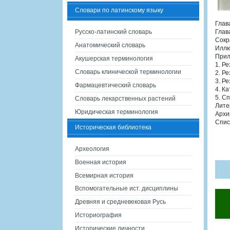
Словари по латинскому языку
Глав
Русско-латинский словарь
Глав
Сокр
Анатомический словарь
Иллю
Прил
Акушерская терминология
1. Р
Словарь клинической терминологии
2. Р
3. Р
Фармацевтический словарь
4. К
5. С
Словарь лекарственных растений
Лите
Юридическая терминология
Архи
Спис
Историческая библиотека
Археология
Военная история
Всемирная история
Вспомогательные ист. дисциплины
Древняя и средневековая Русь
Историография
Исторические личности