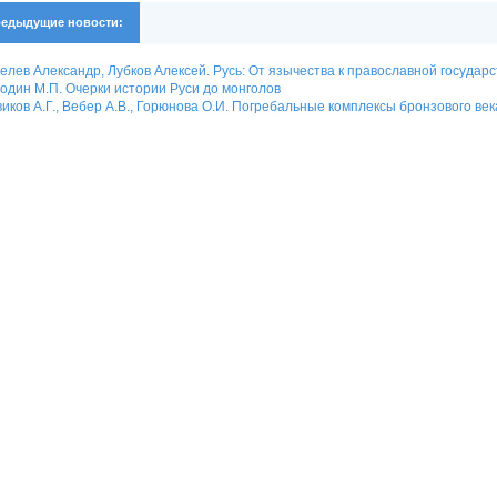
едыдущие новости:
елев Александр, Лубков Алексей. Русь: От язычества к православной государ
один М.П. Очерки истории Руси до монголов
иков А.Г., Вебер А.В., Горюнова О.И. Погребальные комплексы бронзового ве