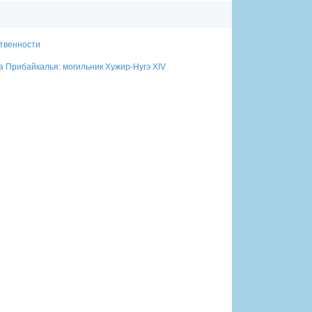
ственности
ка Прибайкалья: могильник Хужир-Нугэ XIV