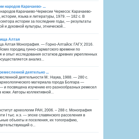
и народов Карачаево- ...
и народов Карачаево-Черкесии Черкесск: Карачаево-
истории, языка и литературы, 1979. — 182 с. В
сектора истории за последние годы, — результаты
 и духовной культуры, этнической...
одища Алтая
ища Алтая Монография. — Горно-Алтайск: ГАГУ, 2016.
ских городищ гунно-сарматского времени по
я и опыт исследования остатков древних укрепленных
существляется анализ...
 ремесленной деятельно ...
месленной деятельности М.: Наука, 1988. — 280 с.
археологического материала города Болгара —
 — и посвящена изучению его разнообразных ремесел
з кожи. Авторы коллективной...
ститут археологии РАН, 2006. – 288 с. Монография
и I тыс. н.э. — эпохе славянского расселения в
ьные объекты и поселения, их топографию,
детельствующий о...