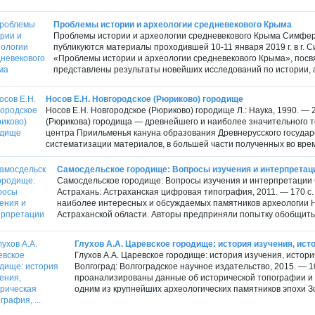
Проблемы истории и археологии средневекового Крыма
Проблемы истории и археологии средневекового Крыма Симферопо
публикуются материалы проходившей 10-11 января 2019 г. в г
«Проблемы истории и археологии средневекового Крыма», посв
представлены результаты новейших исследований по истории, а
Носов Е.Н. Новгородское (Рюриково) городище
Носов Е.Н. Новгородское (Рюриково) городище Л.: Наука, 1990. —
(Рюрикова) городища — древнейшего и наиболее значительного т
центра Приильменья кануна образования Древнерусского государс
систематизации материалов, в большей части полученных во врем
Самосдельское городище: Вопросы изучения и интерпретац
Самосдельское городище: Вопросы изучения и интерпретации Сб
Астрахань: Астраханская цифровая типография, 2011. — 170 с
наиболее интересных и обсуждаемых памятников археологии Н
Астраханской области. Авторы предприняли попытку обобщить 
Глухов А.А. Царевское городище: история изучения, исто
Глухов А.А. Царевское городище: история изучения, исто
Волгоград: Волгоградское научное издательство, 2015. — 1
проанализированы данные об исторической топографии и 
одним из крупнейших археологических памятников эпохи З