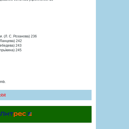
 (Л. С. Розанова) 236
 Ланцева) 242
Лебедева) 243
прьїкина) 245
 mb.
bit