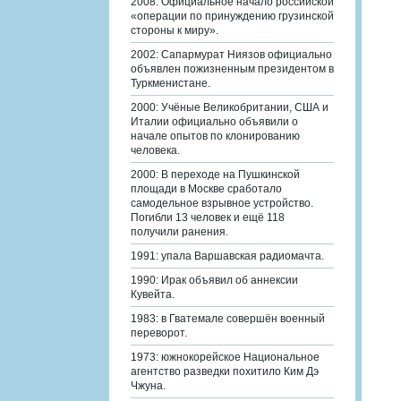
2008: Официальное начало российской
«операции по принуждению грузинской
стороны к миру».
2002: Сапармурат Ниязов официально
объявлен пожизненным президентом в
Туркменистане.
2000: Учёные Великобритании, США и
Италии официально объявили о
начале опытов по клонированию
человека.
2000: В переходе на Пушкинской
площади в Москве сработало
самодельное взрывное устройство.
Погибли 13 человек и ещё 118
получили ранения.
1991: упала Варшавская радиомачта.
1990: Ирак объявил об аннексии
Кувейта.
1983: в Гватемале совершён военный
переворот.
1973: южнокорейское Национальное
агентство разведки похитило Ким Дэ
Чжуна.