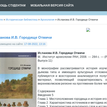
ОЩЬ СТУДЕНТАМ
МОБИЛЬНАЯ ВЕРСИЯ САЙТА
йте
»
Историческая библиотека
»
Археология
» Исланова И.В. Городище Отмичи
анова И.В. Городище Отмичи
азмещено на сайте:
17-08-2022, 13:16
Исланова И.В. Городище Отмичи
М.: Институт археологии РАН, 2008. — 284 с. — (
Выпуск 11)
В монографии рассматривается история изуч
дьякова типа и имеющего культурньіе отложения
публикуется и всесторонне анализируется полу
материал, позволяющий охарактеризовать 
верхневолжском регионе на протяжении более чем
Содержание
Введение 5
Глава 1. Местоположение городища и история его
Глава 2. Характеристика источников и методика 
Глава 3. Характеристика культурного слоя и иссл