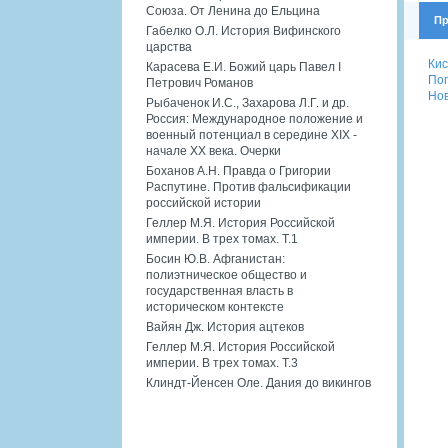
Союза. От Ленина до Ельцина
Пр
Габелко О.Л. История Вифинского
царства
Кис
Карасева Е.И. Божий царь Павел I
Пог
Петрович Романов
Нов
Рыбаченок И.С., Захарова Л.Г. и др.
Россия: Международное положение и
военный потенциал в середине XIX -
начале XX века. Очерки
Боханов А.Н. Правда о Григории
Распутине. Против фальсификации
российской истории
Геллер М.Я. История Российской
империи. В трех томах. Т.1
Босин Ю.В. Афганистан:
полиэтническое общество и
государственная власть в
историческом контексте
Вайян Дж. История ацтеков
Геллер М.Я. История Российской
империи. В трех томах. Т.3
Клиндт-Йенсен Оле. Дания до викингов