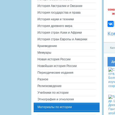
История Австралии и Океании
озна
История государства и права
ж
История науки и техники
История древнего мира
Ко
История стран Азии и Африки
История стран Европы и Америки
Краеведение
Кат
Мемуары
Новая история России
Др
Новейшая история России
Периодические издания
Разное
Религиоведение
Учебники по истории
Этнография и этнология
Материалы по истории