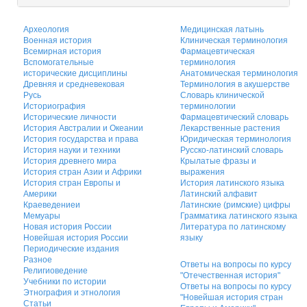
Археология
Медицинская латынь
Военная история
Клиническая терминология
Всемирная история
Фармацевтическая
Вспомогательные
терминология
исторические дисциплины
Анатомическая терминология
Древняя и средневековая
Терминология в акушерстве
Русь
Словарь клинической
Историография
терминологии
Исторические личности
Фармацевтический словарь
История Австралии и Океании
Лекарственные растения
История государства и права
Юридическая терминология
История науки и техники
Русско-латинский словарь
История древнего мира
Крылатые фразы и
История стран Азии и Африки
выражения
История стран Европы и
История латинского языка
Америки
Латинский алфавит
Краеведениеи
Латинские (римские) цифры
Мемуары
Грамматика латинского языка
Новая история России
Литература по латинскому
Новейшая история России
языку
Периодические издания
Разное
Ответы на вопросы по курсу
Религиоведение
"Отечественная история"
Учебники по истории
Ответы на вопросы по курсу
Этнография и этнология
"Новейшая история стран
Статьи