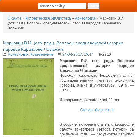
О сайте
»
Историческая библиотека
»
Археология
» Марковин В.И.
(отв. ред.). Вопросы средневековой истории народов Карачаево-
Черкесии
Марковин В.И. (отв. ред.). Вопросы средневековой истории
народов Карачаево-Черкесии
Археология
,
Краеведение
24-04-2017, 15:47
2910
Марковин В.И. (отв. ред.). Вопросы
средневековой истории народов
Карачаево-Черкесии
Черкесск: Карачаево-Черкесский научно-
исследовательский институт экономики,
истории, языка и литературы, 1979. —
182 с.
Информация о файле:
pdf, 11 mb
Скачать бесплатно
В сборник включены статьи, отражающие
работу археологов сектора истории за
последние годы, — результаты раскопок