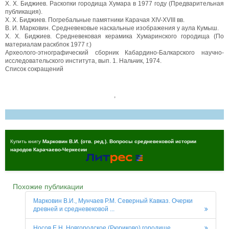
X. X. Биджиев. Раскопки городища Хумара в 1977 году (Предварительная
публикация).
X. X. Биджиев. Погребальные памятники Карачая XIV-XVIII вв.
В. И. Марковин. Средневековые наскальные изображения у аула Кумыш.
X. X. Биджиев. Средневековая керамика Хумаринского городища (По
материалам раскбпок 1977 г.)
Археолого-этнографический сборник Кабардино-Балкарского научно-
исследовательского института, вып. 1. Нальчик, 1974.
Список сокращений
,
Купить книгу
Марковин В.И. (отв. ред.). Вопросы средневековой истории
народов Карачаево-Черкесии
Похожие публикации
Марковин В.И., Мунчаев Р.М. Северный Кавказ. Очерки
древней и средневековой ...
Носов Е.Н. Новгородское (Рюриково) городище