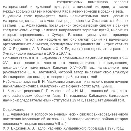
средневековых памятников, вопросы
материальной и духовной культуры, этнической истории, а также
международных связей населения Карачаево-Черкесии в средние века.
В данном томе публикуется лишь незначительная часть добытых
материалов, связанных с местным средневековьем. Открывается сборник
статьей Г. Е. Афанасьева, посвященной экономическим связям в раннем
средневековье. Автор намечает направления торговых путей, многие из
которых скрещивались в Хумаре. Важность упомянутого городища
настолько, что вот уже несколько лет оно служит одним из важнейших
археологических объектов, исследуемых специалистами. В трех статьях
(X. X. Биджиева, А. В. Гадло и X. X. Биджиева) освещены итоги раскопок
Хумарннского городища в 1975 и 1977 гг.
Большая стать я X. X. Биджиева «Погребальные памятники Карачая XIV—
XVIII вв.», является частью его монографического исследования,
посвященного памятникам Карачая XIV—XVIII вв., написанного под
руководством С. А. Плетневой, которой автор выражает свою глубокую
благодарность за помощь в процессе работы над темой.
Небольшая заметка В. И. Марковина знакомит читателей с новой группой
наскальных рисунков, обнаруженных в окрестностях аула Кумыш.
Небольшая рецензия Е. П. Алексеевой и И. М. Шаманова об археолого-
этнографическом сборнике (вып. 1), изданном Кабардино-Балкарским
научно-исследовательским институтом в 1974 г., завершает данный том.
Содержание:
Г. Е. Афанасьев. К вопросу об экономических связях раннесредневекового
населения Кисловодской котловины - Малокарачаевского района (вторая
половина V - первая половина VIII вв.).
X. X. Биджиев, А. В. Гадло. Раскопки Хумаринского городища в 1975 году.