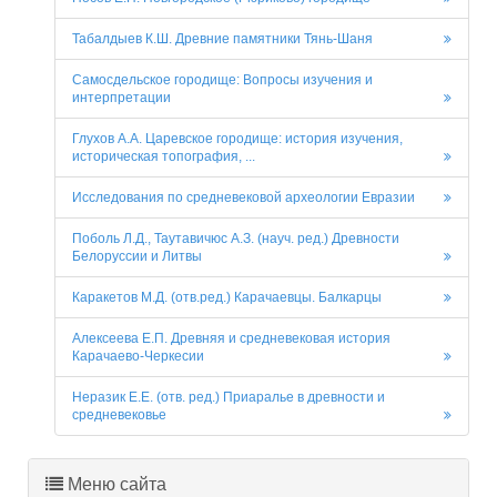
Табалдыев К.Ш. Древние памятники Тянь-Шаня
Самосдельское городище: Вопросы изучения и
интерпретации
Глухов А.А. Царевское городище: история изучения,
историческая топография, ...
Исследования по средневековой археологии Евразии
Поболь Л.Д., Таутавичюс А.З. (науч. ред.) Древности
Белоруссии и Литвы
Каракетов М.Д. (отв.ред.) Карачаевцы. Балкарцы
Алексеева Е.П. Древняя и средневековая история
Карачаево-Черкесии
Неразик Е.Е. (отв. ред.) Приаралье в древности и
средневековье
Меню сайта