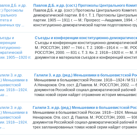
Павлов Д.Б. и др. (сост.) Протоколы Центрального Комите
Павлов Д.Б. и др. (сост.) Протоколы Центрального Комитет
демократической партии. В 6 т. Т. 1. Протоколы Централь
партии. 1905 — 1911 г. — М.: Прогресс —Академия, 1994. 
конституционно-демократической партии подготовлено гру
Съезды и конференции конституционно-демократической 
Съезды и конференции конституционно-демократической па
М.: РОССПЭН, 1997 — 744 с. Т. 2. 1908—1914 гг. — М.: РОСС
РОССПЭН, 2000. — 831 с. Т. 3. Кн. 2. 1918—1920 гг. — М
документов и материалов съездов и конференций констит
Галили З. и др. (ред.) Меньшевики в большевистской Ро
Меньшевики в большевистской России. 1918—1924 / М 51 Ме
А.Ненароков. Отв. сост. Д.Павлов. М.: РОССПЭН, 2002. —
документов Российской социал-демократической рабочей 
томах новой серии найдет отражение история меньшевист
Галили З. и др. (ред.) Меньшевики в большевистской Рос
Меньшевики в большевистской России. 1918—1924. Меньшеви
Ненароков. Отв. сост. Д. Павлов. М.: РОССПЭН, 2000. — 9
документов Российской социал-демократической рабочей п
трех запланированных томах новой серии найдет отражени