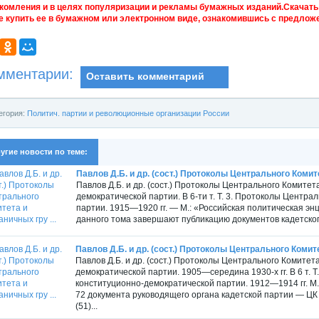
комления и в целях популяризации и рекламы бумажных изданий.Скачать 
е купить ее в бумажном или электронном виде, ознакомившись с предложе
мментарии:
Оставить комментарий
егория:
Политич. партии и революционные организации Роcсии
угие новости по теме:
Павлов Д.Б. и др. (сост.) Протоколы Центрального Комите
Павлов Д.Б. и др. (сост.) Протоколы Центрального Комитет
демократической партии. В 6-ти т. Т. 3. Протоколы Центр
партии. 1915—1920 гг. — М.: «Российская политическая 
данного тома завершают публикацию документов кадетског
Павлов Д.Б. и др. (сост.) Протоколы Центрального Комите
Павлов Д.Б. и др. (сост.) Протоколы Центрального Комитет
демократической партии. 1905—середина 1930-х гг. В 6 т. 
конституционно-демократической партии. 1912—1914 гг. М
72 документа руководящего органа кадетской партии — ЦК
(51)...