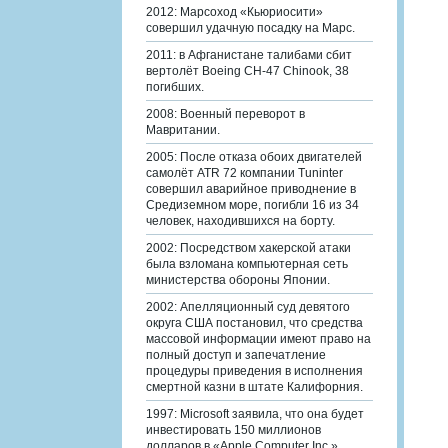
2012: Марсоход «Кьюриосити»
совершил удачную посадку на Марс.
2011: в Афганистане талибами сбит
вертолёт Boeing CH-47 Chinook, 38
погибших.
2008: Военный переворот в
Мавритании.
2005: После отказа обоих двигателей
самолёт ATR 72 компании Tuninter
совершил аварийное приводнение в
Средиземном море, погибли 16 из 34
человек, находившихся на борту.
2002: Посредством хакерской атаки
была взломана компьютерная сеть
министерства обороны Японии.
2002: Апелляционный суд девятого
округа США постановил, что средства
массовой информации имеют право на
полный доступ и запечатление
процедуры приведения в исполнения
смертной казни в штате Калифорния.
1997: Microsoft заявила, что она будет
инвестировать 150 миллионов
долларов в «Apple Computer Inc.».