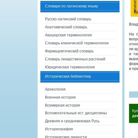
Словари по латинскому языку
Русско-латинский словарь
Влад
Анатомический словарь
На с
Акушерская терминология
вопр
Словарь клинической терминологии
отно
ли а
Фармацевтический словарь
и та
выра
Словарь лекарственных растений
форм
Юридическая терминология
и пр
Историческая библиотека
Археология
Военная история
Всемирная история
Ку
Вспомогательные ист. дисциплины
дем
Древняя и средневековая Русь
Историография
Исторические личности