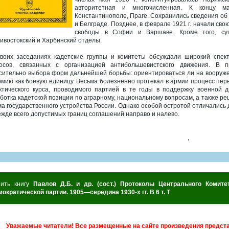
авторитетная и многочисленная. К концу м
Константинополе, Праге. Сохранились сведения об 
и Белграде. Позднее, в феврале 1921 г. начали св
свободы в Софии и Варшаве. Кроме того, сущ
ивостокский и Харбинский отделы.
воих заседаниях кадетские группы и комитеты обсуждали широкий спек
осов, связанных с организацией антибольшевистского движения. В 
сительно выбора форм дальнейшей борьбы: ориентироваться ли на вооруже
рмию как боевую единицу. Весьма болезненно протекал в армии процесс пер
ктического курса, проводимого партией в те годы в поддержку военной 
ботка кадетской позиции по аграрному, национальному вопросам, а также р
а государственного устройства России. Однако особой остротой отличались 
ежде всего допустимых границ соглашений направо и налево.
,
пить книгу
Павлов Д.Б. и др. (сост.) Протоколы Центрального Комите
ократической партии. 1905—середина 1930-х гг. В 6 т. Т
Уважаемые читатели! Все размещенные на сайте произведения предст