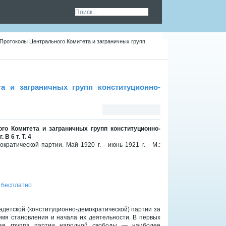
.) Протоколы Центрального Комитета и заграничных групп
та и заграничных групп конституционно-
ого Комитета и заграничных групп конституционно-
В 6 т. Т. 4
ратической партии. Май 1920 г. - июнь 1921 г. - М.:
 бесплатно
адетской (конституционно-демократической) партии за
ремя становления и начала их деятельности. В первых
ская группа партии народной свободы — наиболее