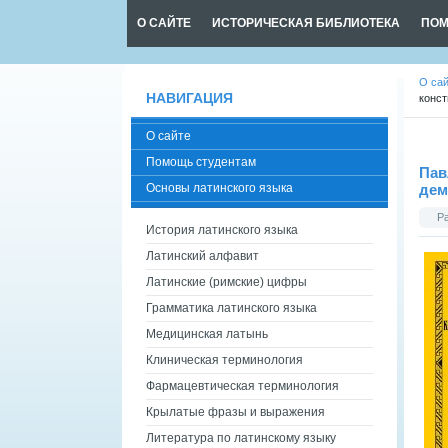
О САЙТЕ
ИСТОРИЧЕСКАЯ БИБЛИОТЕКА
ПОМ
О са
НАВИГАЦИЯ
конст
О сайте
Помощь студентам
Пав
Основы латинского языка
дем
Р
История латинского языка
Латинский алфавит
Латинские (римские) цифры
Грамматика латинского языка
Медицинская латынь
Клиническая терминология
Фармацевтическая терминология
Крылатые фразы и выражения
Литература по латинскому языку