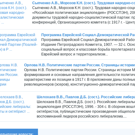
Сыпченко А.В., Морозов К.Н. (сост.). Трудовая народно-с
Сыпченко А.В., Морозов К.Н. (сост.). Трудовая народно-со
«Российская политическая энциклопедия» (РОССПЭН), 2003
документы трудовой народно-социалистической партии: п
конференций, Организационного комитета (с 1917 г. - Центр
Программа Еврейской Социал-Демократической Рабо
Программа Еврейской Социал-Демократической Рабоч
Издание Петроградского Комитета, 1907. — 32 с. О
социальный вопрос и классовая борьба пролетариа
Еврейский вопрос и территориализм...
Орлова Н.В. Политические партии России. Страницы истории
Орлова Н.В. Политические партии России. Страницы истории М.
формирования и основные направления деятельности политиче
характеристике их позиции в 1917 г. В приложении даны полн
революционеров (эсеров), конституционно-демократической парт
Шелохаев В.В., Павлов Д.Б. (сост.). Российские либера
Шелохаев В.В., Павлов Д.Б. (сост.). Российские либерал
энциклопедия (РОССПЭН), 1996. - 304 с. В сборник вош
октябристов, публицистические произведения общеполит
воспоминаний лидеров российского либерализма....
едыдущие новости: