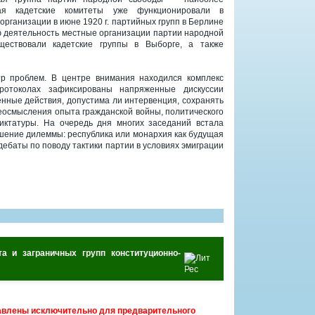
ая кадетские комитеты уже функционировали в
организации в июне 1920 г. партийных групп в Берлине
ою деятельность местные организации партии народной
ествовали кадетские группы в Выборге, а также
тр проблем. В центре внимания находился комплекс
протоколах зафиксированы напряженные дискуссии
нные действия, допустима ли интервенция, сохранять
еосмысления опыта гражданской войны, политического
диктатуры. На очередь дня многих заседаний встала
ешение дилеммы: республика или монархия как будущая
дебаты по поводу тактики партии в условиях эмиграции
та и заграничных групп конституционно-
авлены исключительно для предварительного