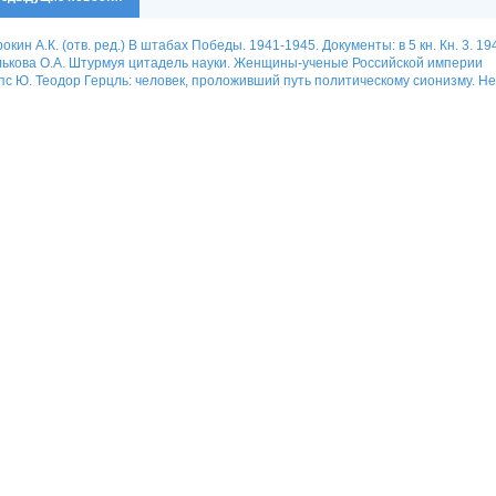
окин А.К. (отв. ред.) В штабах Победы. 1941-1945. Документы: в 5 кн. Кн. 3.
ькова О.А. Штурмуя цитадель науки. Женщины-ученые Российской империи
с Ю. Теодор Герцль: человек, проложивший путь политическому сионизму. Н