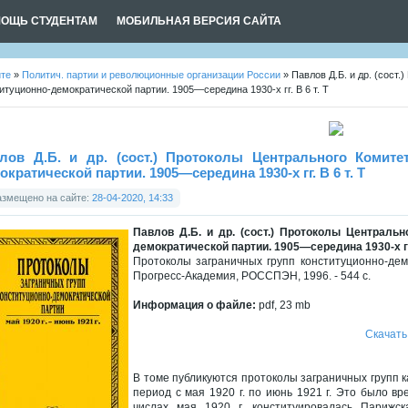
ОЩЬ СТУДЕНТАМ
МОБИЛЬНАЯ ВЕРСИЯ САЙТА
йте
»
Политич. партии и революционные организации Роcсии
» Павлов Д.Б. и др. (сост
итуционно-демократической партии. 1905—середина 1930-х гг. В 6 т. Т
лов Д.Б. и др. (сост.) Протоколы Центрального Комите
ократической партии. 1905—середина 1930-х гг. В 6 т. Т
азмещено на сайте:
28-04-2020, 14:33
Павлов Д.Б. и др. (сост.) Протоколы Центральн
демократической партии. 1905—середина 1930-х гг. 
Протоколы заграничных групп конституционно-демок
Прогресс-Академия, РОССПЭН, 1996. - 544 с.
Информация о файле:
pdf, 23 mb
Скачать
В томе публикуются протоколы заграничных групп к
период с мая 1920 г. по июнь 1921 г. Это было в
числах мая 1920 г. конституировалась Париж