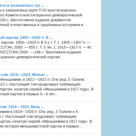
та и заграничных гру ...
а и заграничных групп П 83 конституционно-
ного Комитета конституционно-демократической
- 528 с. Шеститомное издание документов
ппой отечественных и зарубежных историков и...
партии. 1905—1920 гг. В ...
ртии. 1905—1920 гг. В 3-х т. Т. 1. 1905—1907 гг. —
ПЭН, 2000. — 655 с. Т. 3. Кн. 1. 1915—1917 гг. — М.:
.: РОССПЭН) 2000. — 248 с. Трехтомное издание
уционно-демократической партии...
ссии. 1918—1924. Меньш ...
ньшевики, в 1921—1922 гг. Отв. ред. З. Галили,
 622 с. Настоящий том продолжает публикацию
партии, начатую серией «Меньшевики в 1917 году». В
ской партии в первые 5—6 лет...
сии. 1918—1924. Мень ...
ки в 1919—1920 гг. Отв. ред. З .Галили и А.
36 с. Настоящий том продолжает публикацию
артии, начатую серией «Меньшевики в 1917 году». В
е история меньшевистской партии в первые...