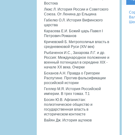
Востока
Люкс Л. История России и Советского
Сор
Союза. От Ленина до Ельцина
Вал
Габелко О.Л. История Вифинского
Шеп
царства
Карасева Е.И. Божий царь Павел I
Петрович Романов
Кричевский Б. Митрополичья власть в
средневековой Руси (XIV век)
Рыбаченок И.С., Захарова Л.Г. и др.
Россия: Международное положение и
военный потенциал в середине XIX -
начале XX века. Очерки
Боханов А.Н. Правда о Григории
Распутине. Против фальсификации
российской истории
Геллер М.Я. История Российской
империи. В трех томах. Т.1
Босин Ю.В. Афганистан:
полиэтническое общество и
государственная власть в
историческом контексте
Вайян Дж. История ацтеков