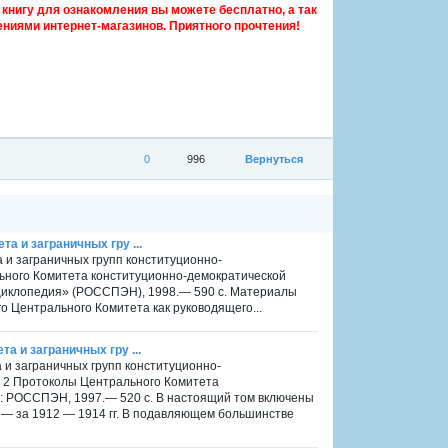
книгу для ознакомления вы можете бесплатно, а так
ниями интернет-магазинов. Приятного прочтения!
0
996
Вернуться
та и заграничных гру ...
а и заграничных групп конституционно-
ального Комитета конституционно-демократической
энциклопедия» (РОССПЭН), 1998.— 590 с. Материалы
о Центрального Комитета как руководящего...
та и заграничных гру ...
а и заграничных групп конституционно-
Т. 2 Протоколы Центрального Комитета
.: РОССПЭН, 1997.— 520 с. В настоящий том включены
 — за 1912 — 1914 гг. В подавляющем большинстве