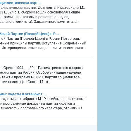
оциалистическая парт ...
циалистическая партия: Документы и материалы М.,
 г., 624 с. В сборник вошли основополагающие
рограмма, протоколы и решения съездов,
ального комитета). Заграничного комитета, а...
чей Партии (Поалей-Цион) в Р ...
ей Партии (Поалей-Цион) в России Петроград:
сновные принципы партии. Вступление Современный
та Интернационализм и национализм пролетариата
: Юрист, 1994. — 80 с. Рассматриваются вопросы
ских партий России. Особое внимание уделено
ые тексты программ РСДРП, партии социалистов-
ии (кадетов), «Союза 17-го...
лы: кадеты и октябрист ...
ы: кадеты и октябристы М.: Российская политическая
ли программные документы партий кадетов и
ического и программного характера, отрывки из