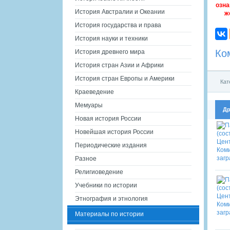
озна
История Австралии и Океании
ж
История государства и права
История науки и техники
Ко
История древнего мира
История стран Азии и Африки
История стран Европы и Америки
Кат
Краеведение
Мемуары
Др
Новая история России
Новейшая история России
Периодические издания
Разное
Религиоведение
Учебники по истории
Этнография и этнология
Материалы по истории