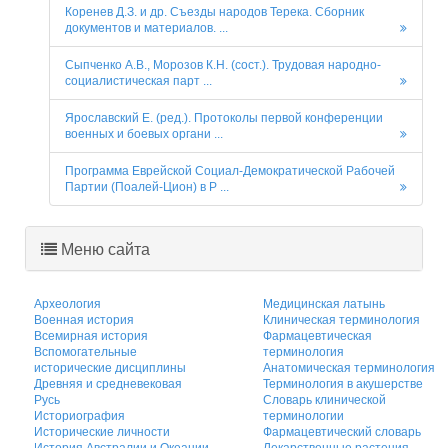
Коренев Д.З. и др. Съезды народов Терека. Сборник
документов и материалов. ...
Сыпченко А.В., Морозов К.Н. (сост.). Трудовая народно-
социалистическая парт ...
Ярославский Е. (ред.). Протоколы первой конференции
военных и боевых органи ...
Программа Еврейской Социал-Демократической Рабочей
Партии (Поалей-Цион) в Р ...
Меню сайта
Археология
Медицинская латынь
Военная история
Клиническая терминология
Всемирная история
Фармацевтическая
Вспомогательные
терминология
исторические дисциплины
Анатомическая терминология
Древняя и средневековая
Терминология в акушерстве
Русь
Словарь клинической
Историография
терминологии
Исторические личности
Фармацевтический словарь
История Австралии и Океании
Лекарственные растения