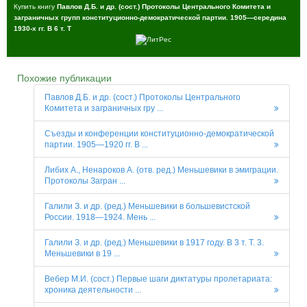
Купить книгу
Павлов Д.Б. и др. (сост.) Протоколы Центрального Комитета и
заграничных групп конституционно-демократической партии. 1905—середина
1930-х гг. В 6 т. Т
Похожие публикации
Павлов Д.Б. и др. (сост.) Протоколы Центрального
Комитета и заграничных гру ...
Съезды и конференции конституционно-демократической
партии. 1905—1920 гг. В ...
Либих А., Ненароков А. (отв. ред.) Меньшевики в эмиграции.
Протоколы Загран ...
Галили З. и др. (ред.) Меньшевики в большевистской
России. 1918—1924. Мень ...
Галили З. и др. (ред.) Меньшевики в 1917 году. В 3 т. Т. 3.
Меньшевики в 19 ...
Вебер М.И. (сост.) Первые шаги диктатуры пролетариата:
хроника деятельности ...