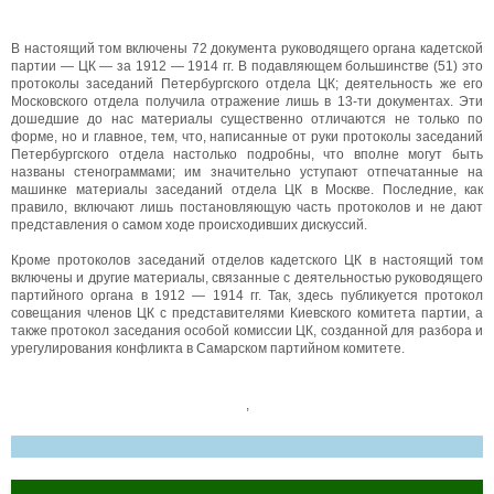
В настоящий том включены 72 документа руководящего органа кадетской
партии — ЦК — за 1912 — 1914 гг. В подавляющем большинстве (51) это
протоколы заседаний Петербургского отдела ЦК; деятельность же его
Московского отдела получила отражение лишь в 13-ти документах. Эти
дошедшие до нас материалы существенно отличаются не только по
форме, но и главное, тем, что, написанные от руки протоколы заседаний
Петербургского отдела настолько подробны, что вполне могут быть
названы стенограммами; им значительно уступают отпечатанные на
машинке материалы заседаний отдела ЦК в Москве. Последние, как
правило, включают лишь постановляющую часть протоколов и не дают
представления о самом ходе происходивших дискуссий.
Кроме протоколов заседаний отделов кадетского ЦК в настоящий том
включены и другие материалы, связанные с деятельностью руководящего
партийного органа в 1912 — 1914 гг. Так, здесь публикуется протокол
совещания членов ЦК с представителями Киевского комитета партии, а
также протокол заседания особой комиссии ЦК, созданной для разбора и
урегулирования конфликта в Самарском партийном комитете.
,