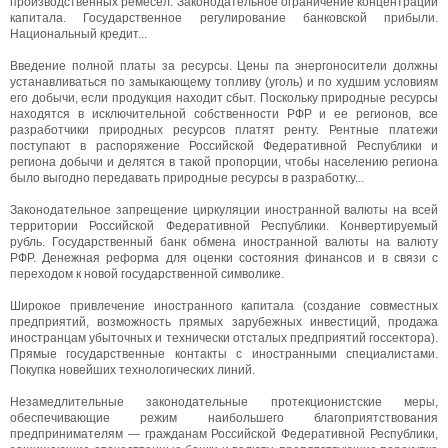
производственных ремесел. Законодательное ограничение концентрации
капитала. Государственное регулирование банковской прибыли.
Национальный кредит...
Введение полной платы за ресурсы. Цены па энергоносители должны
устанавливаться по замыкающему топливу (уголь) и по худшим условиям
его добычи, если продукция находит сбыт. Поскольку природные ресурсы
находятся в исключительной собственности РФР и ее регионов, все
разработчики природных ресурсов платят ренту. Рентные платежи
поступают в распоряжение Российской Федеративной Республики и
региона добычи и делятся в такой пропорции, чтобы населению региона
было выгодно передавать природные ресурсы в разработку...
Законодательное запрещение циркуляции иностранной валюты на всей
территории Российской Федеративной Республики. Конвертируемый
рубль. Государственный банк обмена иностранной валюты на валюту
РФР. Денежная реформа для оценки состояния финансов и в связи с
переходом к новой государственной символике.
Широкое привлечение иностранного капитала (создание совместных
предприятий, возможность прямых зарубежных инвестиций, продажа
иностранцам убыточных и технически отсталых предприятий госсектора).
Прямые государственные контакты с иностранными специалистами.
Покупка новейших технологических линий.
Незамедлительные законодательные протекционистские меры,
обеспечивающие режим наибольшего благоприятствования
предпринимателям — гражданам Российской Федеративной Республики,