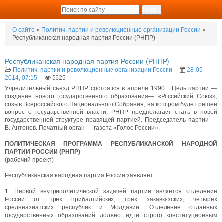
О сайте
»
Политич. партии и революционные организации Роcсии
»
Республиканская народная партия России (РНПР)
Республиканская народная партия России (РНПР)
Политич. партии и революционные организации Роcсии
28-05-
2014, 07:15
5625
Учредительный съезд РНПР состоялся в апреле 1990 г. Цель партии —
создание нового государственного образования— «Российский Союз»,
созыв Всероссийского Национального Собрания, на котором будет решен
вопрос о государственной власти. РНПР предполагает стать в новой
государственной структуре правящей партией. Председатель партии —
В. Антонов. Печатный орган — газета «Голос России».
ПОЛИТИЧЕСКАЯ ПРОГРАММА РЕСПУБЛИКАНСКОЙ НАРОДНОЙ
ПАРТИИ РОССИИ (РНПР)
(рабочий проект)
Республиканская народная партия России заявляет:
1. Первой внутриполитической задачей партии является отделение
России от трех прибалтийских, трех закавказских, четырех
среднеазиатских республик и Молдавии. Отделение отданных
государственных образований должно идти строго конституционным