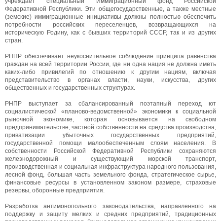
учреждает специальный Иммиграционный фонд Российской
Федеративной Республики. Эти общегосударственные, а также местные
(земские) иммиграционные инициативы должны полностью обеспечить
потребности российских переселенцев, возвращающихся на
историческую Родину, как с бывших территорий СССР, так и из других
стран.
РНПР обеспечивает неукоснительное соблюдение принципа равенства
граждан на всей территории России, где ни одна нация не должна иметь
каких-либо привилегий по отношению к другим нациям, включая
представительство в органах власти, науки, искусства, других
общественных и государственных структурах.
РНПР выступает за сбалансированный поэтапный переход ют
социалистической «планово-ведомственной» экономики к социальной
рыночной экономике, которая основывается на свободном
предпринимательстве, частной собственности на средства производства,
приватизации убыточных государственных предприятий,
государственной помощи малообеспеченным слоям населения. В
собственности Российской Федеративной Республики сохраняются
железнодорожный и существующий морской транспорт,
производственная и социальная инфраструктура народного пользования,
лесной фонд, большая часть земельного фонда, стратегическое сырье,
финансовые ресурсы в установленном законом размере, страховые
резервы, оборонные предприятия.
Разработка антимонопольного законодательства, направленного на
поддержку и защиту мелких и средних предприятий, традиционных