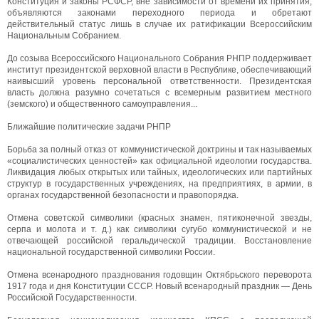
Конституция и законы РСФСР, вне зависимости от времени их принятия,
объявляются законами переходного периода и обретают
действительный статус лишь в случае их ратификации Всероссийским
Национальным Собранием.
До созыва Всероссийского Национального Собрания РНПР поддерживает
институт президентской верховной власти в Республике, обеспечивающий
наивысший уровень персональной ответственности. Президентская
власть должна разумно сочетаться с всемерным развитием местного
(земского) и общественного самоуправления...
Ближайшие политические задачи РНПР
Борьба за полный отказ от коммунистической доктрины и так называемых
«социалистических ценностей» как официальной идеологии государства.
Ликвидация любых открытых или тайных, идеологических или партийных
структур в государственных учреждениях, на предприятиях, в армии, в
органах государственной безопасности и правопорядка.
Отмена советской символики (красных знамен, пятиконечной звезды,
серпа и молота и т. д.) как символики сугубо коммунистической и не
отвечающей российской геральдической традиции. Восстановление
национальной государственной символики России.
Отмена всенародного празднования годовщин Октябрьского переворота
1917 года и дня Конституции СССР. Новый всенародный праздник — День
Российской Государственности.