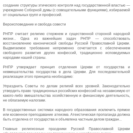
создание структуры этического контроля над государственной властью —
учреждение Соборной думы (с совещательными функциями), избираемой
от социальных групп и профессий.
Вероисповедание и свобода совести
РНПР считает религию стержнем и существенной стороной народной
жизни... Одна из важнейших задач РНПР — способствовать
восстановлению канонической свободы Русской Православной Церкви.
Выдвигаемое требование непременно сочетается с обеспечением
свободного развития других конфессий, традиционно исповедуемых
народами нашей страны.
РНПР утверждает принцип отделения Церкви от государства и
невмешательства государства в дела Церкви. Для последовательной
реализации этого принципа необходимо:
Упразднить Советы по делам религий всех уровней. Законодательно
утвердить право традиционных российских конфессий на независимую от
какого-либо вмешательства хозяйственную и финансовую деятельность,
не облагаемую налогами.
В государственных системах народного образования исключить прямое
или косвенное преподавание атеизма. Атеистическая пропаганда должна
быть отделена от государства и объявлена частным делом граждан...
Главные религиозные праздники Русской Православной Церкви