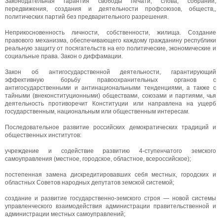
Законодательная гарантия свободы печати, слова, собраний,
передвижения, создания и деятельности профсоюзов, обществ,,
политических партий без предварительного разрешения.
Неприкосновенность личности, собственности, жилища. Создание
правового механизма, обеспечивающего каждому гражданину республики
реальную защиту от посягательств на его политические, экономические и
социальные права. Закон о диффамации.
Закон об антигосударственной деятельности, гарантирующий
эффективную борьбу правоохранительных органов с
антигосударственными и антинациональными тенденциями, а также с
тайными (внеконституционными) обществами, союзами и партиями, чья
деятельность противоречит Конституции или направлена на ущерб
государственным, национальным или общественным интересам.
Последовательное развитие российских демократических традиций и
общественных институтов:
учреждение и содействие развитию 4-ступенчатого земского
самоуправления (местное, городское, областное, всероссийское);
постепенная замена дискредитировавших себя местных, городских и
областных Советов народных депутатов земской системой;
создание и развитие государственно-земского строя — новой системы
управленческого взаимодействия администрации правительственной и
администрации местных самоуправлений;