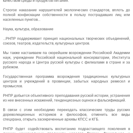
качеством среды и продуктов питания.
Строгое наказание нарушителей экологических стандартов, вплоть до
полной конфискации собственности в пользу пострадавших лиц или
населенных пунктов...
Наука, культура, образование
...РНПР поддерживает принцип национальных творческих объединений,
союзов, театров, издательств, культурных центров.
Мы также настаиваем па скорейшем возрождении Российской Академии
наук, учреждении Российской национальной консерватории, Института
русского народа и Центра русской культуры с филиалами в стране и за
рубежом.
Государственная программа возрождения традиционных культурных
центров и учреждений в провинции, забытых народных ремесел и
промыслов.
РНПР добьется объективного преподавания русской истории, устранения
из нее внесенных искажений, тенденциозных оценок и фальсификаций.
В связи с этим необходимо переиздать классические труды русских
дореволюционных историков и философов, отменить все виды
спецхрана, открыть засекреченные архивы КПСС и КГБ.
РНПР будет содействовать воспитанию подрастающего поколения в