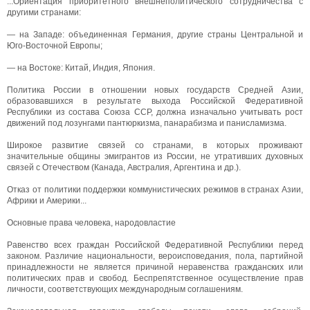
...Ориентация приоритетного внешнеполитического сотрудничества с
другими странами:
— на Западе: объединенная Германия, другие страны Центральной и
Юго-Восточной Европы;
— на Востоке: Китай, Индия, Япония.
Политика России в отношении новых государств Средней Азии,
образовавшихся в результате выхода Российской Федеративной
Республики из состава Союза ССР, должна изначально учитывать рост
движений под лозунгами пантюркизма, панарабизма и панисламизма.
Широкое развитие связей со странами, в которых проживают
значительные общины эмигрантов из России, не утративших духовных
связей с Отечеством (Канада, Австралия, Аргентина и др.).
Отказ от политики поддержки коммунистических режимов в странах Азии,
Африки и Америки...
Основные права человека, народовластие
Равенство всех граждан Российской Федеративной Республики перед
законом. Различие национальности, вероисповедания, пола, партийной
принадлежности не является причиной неравенства гражданских или
политических прав и свобод. Беспрепятственное осуществление прав
личности, соответствующих международным соглашениям.