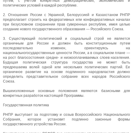
путем, с учетом конкретных демографических, экономических и
политических условий в каждой республике.
2. Отношения России с Украиной, Белоруссией и Казахстаном РНПР
предполагает строить на федеративных или конфедеративных началах
при безусловном сохранении прав суверенных республик, имея целью
создание нового государственного образования — Российского Союза.
3. Существующий политический и социальный строй не является
органичным для России и должен быть конституционным путем
последовательно изменен, ориентируясь на
национальногосударственные ценности России, а в социальном плане —
на рост благосостояния средне- и низкооплачиваемых слоев населения.
Будущая политическая структура государства не может быть
предрешаема волей одной или нескольких политических партий. Ее
органичное развитие на основе подлинного народовластия должно
определить представительное собрание всех народов Российского
Союза.
Вышеизложенные основные положения являются базисными для
конкретных разработок настоящей Программы.
Государственная политика
РНПР выступает за подготовку и созыв Всероссийского Национального
Собрания, которое установит подлинно законные формы
государственного устройства России.