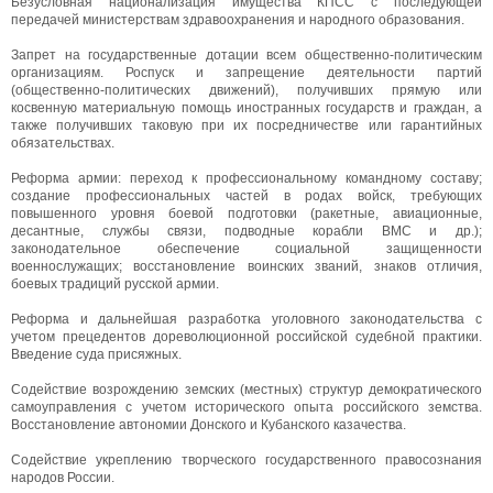
Безусловная национализация имущества КПСС с последующей
передачей министерствам здравоохранения и народного образования.
Запрет на государственные дотации всем общественно-политическим
организациям. Роспуск и запрещение деятельности партий
(общественно-политических движений), получивших прямую или
косвенную материальную помощь иностранных государств и граждан, а
также получивших таковую при их посредничестве или гарантийных
обязательствах.
Реформа армии: переход к профессиональному командному составу;
создание профессиональных частей в родах войск, требующих
повышенного уровня боевой подготовки (ракетные, авиационные,
десантные, службы связи, подводные корабли ВМС и др.);
законодательное обеспечение социальной защищенности
военнослужащих; восстановление воинских званий, знаков отличия,
боевых традиций русской армии.
Реформа и дальнейшая разработка уголовного законодательства с
учетом прецедентов дореволюционной российской судебной практики.
Введение суда присяжных.
Содействие возрождению земских (местных) структур демократического
самоуправления с учетом исторического опыта российского земства.
Восстановление автономии Донского и Кубанского казачества.
Содействие укреплению творческого государственного правосознания
народов России.