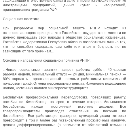
защищающие отечественные банки и валюту, препятствующие перекупке
иностранцами предприятий, ценных бумаг и изобретений,
принадлежащих гражданам РФР...
Социальная политика
При разработке мер социальной защиты РНПР исходит из
основополагающего принципа, что Российское государство не может и не
должно превращать свои народы в общество социальных иждивенцев.
Российская Федеративная Республика обязана позаботиться лишь о тех,
кто не способен содержать сам себя или впал в бедность по не
зависящим от пего причинам...
Основные направления социальной политики РНПР:
...Новые социальные гарантии: запрет рабочих суббот, 40-часовая
рабочая неделя, минимальный отпуск — 24 дня, минимальная пенсия —
80% зарплаты, гарантированный наемным работникам минимальный
почасовой тариф. Отмена персональных пенсий. Изменение подоходного
налога, косвенных налогов в интересах трудящихся.
Бесплатная профессиональная переподготовка потерявших работу,
пособия по безработице на срок, в течение которого большинство
безработных находят постоянный источник доходов. Все
товаропроизводители производят отчисления на пособия по
безработице. Все работающие граждане, суммарный доход которых
превосходит в три и более раз установленный прожиточный минимум,
делают дифференцированные (в завимости от абсолютной величины