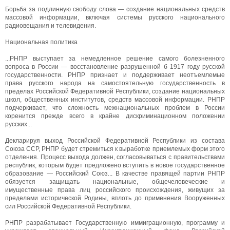
Борьба за подлинную свободу слова — создание национальных средств
массовой информации, включая системы русского национального
радиовещания и телевидения.
Национальная политика
...РНПР выступает за немедленное решение самого болезненного
вопроса в России — восстановление разрушенной б 1917 году русской
государственности. РНПР признает и поддерживает неотъемлемые
права русского народа на самостоятельную государственность в
пределах Российской Федеративной Республики, создание национальных
школ, общественных институтов, средств массовой информации. РНПР
подчеркивает, что сложность межнациональных проблем в России
коренится прежде всего в крайне дискриминационном положении
русских...
Декларируя выход Российской Федеративной Республики из состава
Союза ССР, РНПР будет стремиться к выработке приемлемых форм этого
отделения. Процесс выхода должен, согласовываться с правительствами
республик, которым будет предложено вступить в новое государственное
образование — Российский Союз... В качестве правящей партии РНПР
обязуется защищать национальные, общечеловеческие и
имущественные права лиц российского происхождения, живущих за
пределами исторической Родины, вплоть до применения Вооруженных
сил Российской Федеративной Республики.
РНПР разрабатывает Государственную иммиграционную, программу и