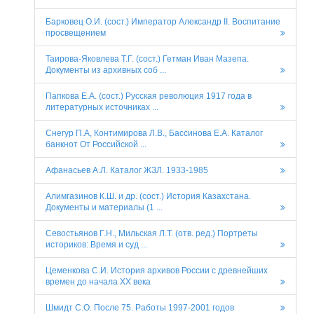
Барковец О.И. (сост.) Император Александр II. Воспитание
просвещением
Таирова-Яковлева Т.Г. (сост.) Гетман Иван Мазепа.
Документы из архивных соб ...
Папкова Е.А. (сост.) Русская революция 1917 года в
литературных источниках ...
Снегур П.А, Контимирова Л.В., Бассинова Е.А. Каталог
банкнот От Российской ...
Афанасьев A.Л. Каталог ЖЗЛ. 1933-1985
Алимгазинов К.Ш. и др. (сост.) История Казахстана.
Документы и материалы (1 ...
Севостьянов Г.Н., Мильская Л.Т. (отв. ред.) Портреты
историков: Время и суд ...
Цеменкова С.И. История архивов России с древнейших
времен до начала XX века
Шмидт С.О. После 75. Работы 1997-2001 годов