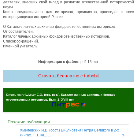
деятелях, внесших свой вклад в развитие отечественной исторической
науки.
Книга предназначена для историков, архивистов, краеведов и всех
интересующихся историей России.
О Каталоге личных архивных фондов отечественных историков.
От составителей.
Каталог личных архивных фондов отечественных историков.
Список сокращений.
Именной указатель.
Информация о файле:
pdf, 13 mb.
Скачать бесплатно c turbobit
Купить книгу
Шмидт С.О. (отв. ред.). Каталог личных архивных фондов
отечественных историков. Вып. 1: XVIII век
Похожие публикации
Хмелевских И.В. (сост.) Библиотека Петра Великого в 2-х
книгах. Т. 1, кн.1 ...