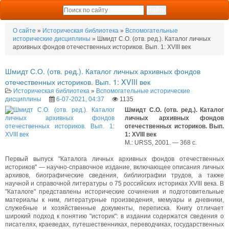
О сайте
»
Историческая библиотека
»
Вспомогательные
исторические дисциплины
» Шмидт С.О. (отв. ред.). Каталог личных
архивных фондов отечественных историков. Вып. 1: XVIII век
Шмидт С.О. (отв. ред.). Каталог личных архивных фондов
отечественных историков. Вып. 1: XVIII век
Историческая библиотека
»
Вспомогательные исторические
дисциплины
6-07-2021, 04:37
1135
Шмидт С.О. (отв. ред.). Каталог
личных архивных фондов
отечественных историков. Вып.
1: XVIII век
М.: URSS, 2001. — 368 с.
Первый выпуск "Каталога личных архивных фондов отечественных
историков" — научно-справочное издание, включающее описания личных
архивов, биографические сведения, библиографии трудов, а также
научной и справочной литературы о 75 российских историках XVIII века. В
"Каталоге" представлены исторические сочинения и подготовительные
материалы к ним, литературные произведения, мемуары и дневники,
служебные и хозяйственные документы, переписка. Книгу отличает
широкий подход к понятию "историк": в издании содержатся сведения о
писателях, краеведах, путешественниках, переводчиках, государственных