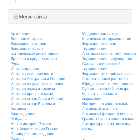
Меню сайта
Археология
Медицинская латынь
Военная история
Клиническая терминология
Всемирная история
Фармацевтическая
Вспомогательные
терминология
исторические дисциплины
Анатомическая терминология
Древняя и средневековая
Терминология в акушерстве
Русь
Словарь клинической
Историография
терминологии
Исторические личности
Фармацевтический словарь
История Австралии и Океании
Лекарственные растения
История государства и права
Юридическая терминология
История науки и техники
Русско-латинский словарь
История древнего мира
Крылатые фразы и
История стран Азии и Африки
выражения
История стран Европы и
История латинского языка
Америки
Латинский алфавит
Краеведениеи
Латинские (римские) цифры
Мемуары
Грамматика латинского языка
Новая история России
Литература по латинскому
Новейшая история России
языку
Периодические издания
Разное