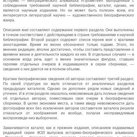
историко — биографического альманаха «Прометей». Выпущенный с
соблюдением требований научной библиографии, каталог, однако, не
является научным изданием. Но он может быть полезен всем, кто
интересуется литературой научно — художественного биографического
жанра.
Описания книг составляют содержание первого раздела. Они выполнены
в точном соответствии с действующими в стране требованиями к научной
библиографии. Второй раздел содержит список героев книг с краткими
аннотациями. Время их жизни обозначено только годами. Этого, по
мнению редакции, вполне достаточно, чтобы составить представление о
времени жизни и деятельности каждого из них. В отдельных случаях — в
основном когда речь идет о менее значительных фигурах, ставших
героями отдельных очерков в издававшихся в серии сборниках, —
сведения о них даются не в полном объеме.
Краткие биографические сведения об авторах составляют третий раздел.
По своей структуре он мало отличается от аналогичных разделов
предыдущих каталогов. Однако он дополнен рядом новых сведений и
уточнен. И в этом разделе оказалось невозможным дать полные сведения
об отдельных авторах, поместивших свои очерки в биографических
сборниках. В целях экономии места, а также ввиду невозможности дать
фотографии всех без исключения авторов составители каталога решили
отказаться от изображения их вообще, полагая несправедливым
воспроизведе-ниэ выборочное.
Заканчивается каталог, как и прежние издания, описанием издаваемых
редакцией серии ЖЗЛ выпусков историко-биографического альманаха