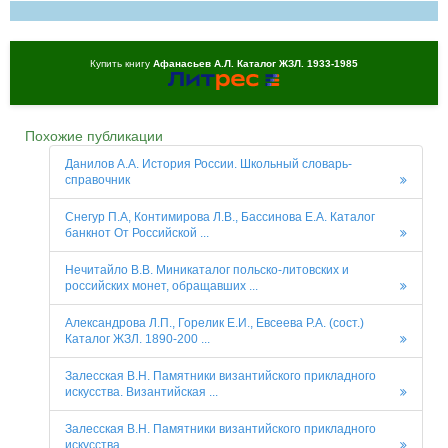
Купить книгу
Афанасьев A.Л. Каталог ЖЗЛ. 1933-1985
Похожие публикации
Данилов А.А. История России. Школьный словарь-
справочник
Снегур П.А, Контимирова Л.В., Бассинова Е.А. Каталог
банкнот От Российской ...
Нечитайло В.В. Миникаталог польско-литовских и
российских монет, обращавших ...
Александрова Л.П., Горелик Е.И., Евсеева Р.А. (сост.)
Каталог ЖЗЛ. 1890-200 ...
Залесская В.Н. Памятники византийского прикладного
искусства. Византийская ...
Залесская В.H. Памятники византийского прикладного
искусства