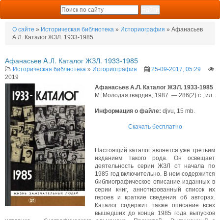
О сайте
»
Историческая библиотека
»
Историография
» Афанасьев
A.Л. Каталог ЖЗЛ. 1933-1985
Афанасьев A.Л. Каталог ЖЗЛ. 1933-1985
Историческая библиотека
»
Историография
25-09-2017, 05:29
2019
Афанасьев A.Л. Каталог ЖЗЛ. 1933-1985
М: Молодая гвардия, 1987. — 286(2) с., ил.
Информация о файле:
djvu, 15 mb.
Скачать бесплатно
Настоящий каталог является уже третьим
изданием такого рода. Он освещает
деятельность серии ЖЗЛ от начала по
1985 год включительно. В нем содержится
библиографическое описание изданных в
серии книг, аннотированный список их
героев и краткие сведения об авторах.
Каталог содержит также описание всех
вышедших до конца 1985 года выпусков