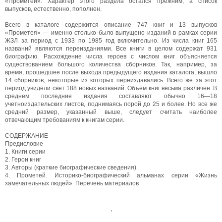
«Прометей». Характер этого раздела остался прежним, а список
выпусков, естественно, пополнен.
Всего в каталоге содержится описание 747 книг и 13 выпусков
«Прометея» — именно столько было выпущено изданий в рамках серии
ЖЗЛ за период с 1933 по 1985 год включительно. Из числа книг 165
названий являются переизданиями. Все книги в целом содержат 931
биографию. Расхождение числа героев с числом книг объясняется
существованием большого количества сборников. Так, например, за
время, прошедшее после выхода предыдущего издания каталога, вышло
14 сборников, некоторые из которых переиздавались. Всего же за этот
период увидели свет 188 новых названий. Объем книг весьма различен. В
среднем последние издания составляют обычно 16—18
учетноиздательских листов, поднимаясь порой до 25 и более. Но все же
средний размер, указанный выше, следует считать наиболее
отвечающим требованиям к книгам серии.
СОДЕРЖАНИЕ
Предисловие
1. Книги серии
2. Герои книг
3. Авторы (краткие биографические сведения)
4. Прометей. Историко-биографический альманах серии «Жизнь
замечательных людей». Перечень материалов
,