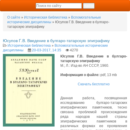
О сайте
»
Историческая библиотека
»
Вспомогательные
исторические дисциплины
» Юсупов Г.В. Введение в булгаро-
татарскую эпиграфику
Юсупов Г.В. Введение в булгаро-татарскую эпиграфику
Историческая библиотека
»
Вспомогательные исторические
дисциплины
20-03-2017, 14:35
4270
Юсупов Г.В. Введение в булгаро-
татарскую эпиграфику
М.; Л.: Изд-во АН СССР, 1960.
Информация о файле:
pdf, 13 mb
Скачать бесплатно
Данная работа, посвященная
исследованию булгаро-татарских
эпиграфических памятников, тесно
связана проблемой происхождения
ряда народов нашей страны
эпиграфических памятников в
различных формах ее проявления