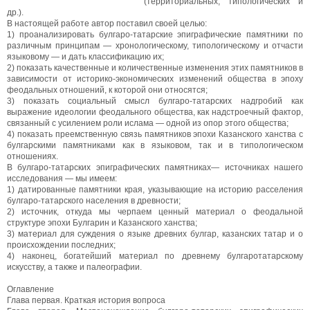
(территориальных, типологических и
др.).
В настоящей работе автор поставил своей целью:
1) проанализировать булгаро-татарские эпиграфические памятники по
различным принципам — хронологическому, типологическому и отчасти
языковому — и дать классификацию их;
2) показать качественные и количественные изменения этих памятников в
зависимости от историко-экономических изменений общества в эпоху
феодальных отношений, к которой они относятся;
3) показать социальный смысл булгаро-татарских надгробий как
выражение идеологии феодального общества, как надстроечный фактор,
связанный с усилением роли ислама — одной из опор этого общества;
4) показать преемственную связь памятников эпохи Казанского ханства с
булгарскими памятниками как в языковом, так и в типологическом
отношениях.
В булгаро-татарских эпиграфических памятниках— источниках нашего
исследования — мы имеем:
1) датированные памятники края, указывающие на историю расселения
булгаро-татарского населения в древности;
2) источник, откуда мы черпаем ценный материал о феодальной
структуре эпохи Булгарин и Казанского ханства;
3) материал для суждения о языке древних булгар, казанских татар и о
происхождении последних;
4) наконец, богатейший материал по древнему булгаротатарскому
искусству, а также и палеографии.
Оглавление
Глава первая. Краткая история вопроса