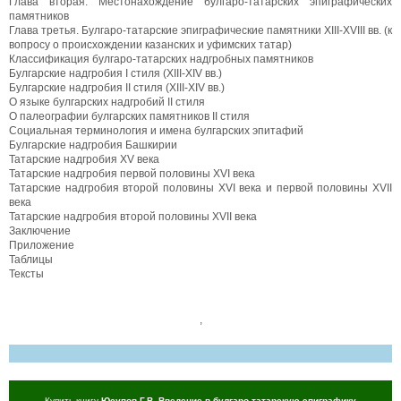
Глава вторая. Местонахождение булгаро-татарских эпиграфических
памятников
Глава третья. Булгаро-татарские эпиграфические памятники XIII-XVIII вв. (к
вопросу о происхождении казанских и уфимских татар)
Классификация булгаро-татарских надгробных памятников
Булгарские надгробия I стиля (XIII-XIV вв.)
Булгарские надгробия II стиля (XIII-XIV вв.)
О языке булгарских надгробий II стиля
О палеографии булгарских памятников II стиля
Социальная терминология и имена булгарских эпитафий
Булгарские надгробия Башкирии
Татарские надгробия XV века
Татарские надгробия первой половины XVI века
Татарские надгробия второй половины XVI века и первой половины XVII
века
Татарские надгробия второй половины XVII века
Заключение
Приложение
Таблицы
Тексты
,
Купить книгу
Юсупов Г.В. Введение в булгаро-татарскую эпиграфику