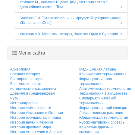
Усманов М., Хакимов Р. (глав. ред.) История татар с
древнейших времен. Том ...
Бобкова Г.И. Татарские общины Иркутской губернии (конец
XIX - начало XX в.)
Халиков А.Х. Монголы, татары, Золотая Орда и Булгария
Меню сайта
Археология
Медицинская латынь
Военная история
Клиническая терминология
Всемирная история
Фармацевтическая
Вспомогательные
терминология
исторические дисциплины
Анатомическая терминология
Древняя и средневековая
Терминология в акушерстве
Русь
Словарь клинической
Историография
терминологии
Исторические личности
Фармацевтический словарь
История Австралии и Океании
Лекарственные растения
История государства и права
Юридическая терминология
История науки и техники
Русско-латинский словарь
История древнего мира
Крылатые фразы и
История стран Азии и Африки
выражения