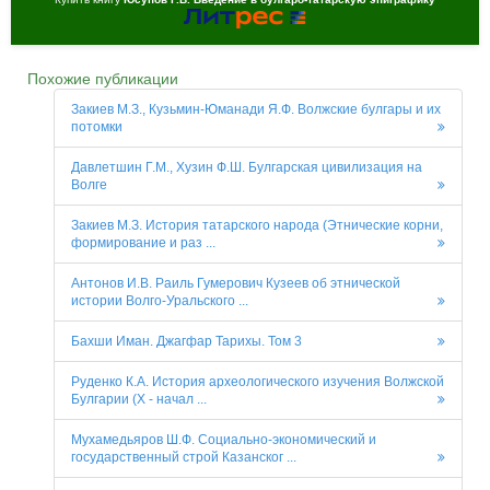
Похожие публикации
Закиев М.З., Кузьмин-Юманади Я.Ф. Волжские булгары и их
потомки
Давлетшин Г.М., Хузин Ф.Ш. Булгарская цивилизация на
Волге
Закиев М.З. История татарского народа (Этнические корни,
формирование и раз ...
Антонов И.В. Раиль Гумерович Кузеев об этнической
истории Волго-Уральского ...
Бахши Иман. Джагфар Тарихы. Том 3
Руденко К.А. История археологического изучения Волжской
Булгарии (X - начал ...
Мухамедьяров Ш.Ф. Социально-экономический и
государственный строй Казанског ...