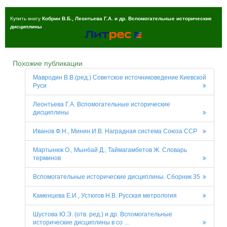
Купить книгу
Кобрин В.Б., Леонтьева Г.А. и др. Вспомогательные исторические
дисциплины
Похожие публикации
Мавродин В.В.(ред.) Советское источниковедение Киевской
Руси
Леонтьева Г.А. Вспомогательные исторические
дисциплины
Иванов Ф.Н., Минин И.В. Наградная система Союза ССР
Мартынюк О., Мынбай Д., Таймагамбетов Ж. Словарь
терминов
Вспомогательные исторические дисциплины. Сборник 35
Каменцева Е.И., Устюгов Н.В. Русская метрология
Шустова Ю.Э. (отв. pед.) и др. Вспомогательные
исторические дисциплины в со ...