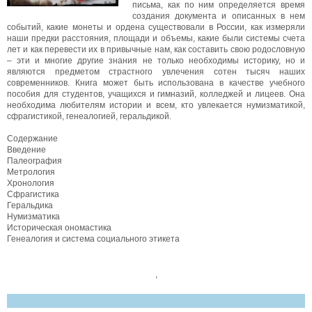
письма, как по ним определяется время
создания документа и описанных в нем
событий, какие монеты и ордена существовали в России, как измеряли
наши предки расстояния, площади и объемы, какие были системы счета
лет и как перевести их в привычные нам, как составить свою родословную
– эти и многие другие знания не только необходимы историку, но и
являются предметом страстного увлечения сотен тысяч наших
современников. Книга может быть использована в качестве учебного
пособия для студентов, учащихся и гимназий, колледжей и лицеев. Она
необходима любителям истории и всем, кто увлекается нумизматикой,
сфрагистикой, генеалогией, геральдикой.
Содержание
Введение
Палеография
Метрология
Хронология
Сфрагистика
Геральдика
Нумизматика
Историческая ономастика
Генеалогия и система социального этикета
,