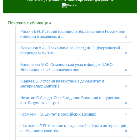
Купить книгу
Суслова Е.Н. Поиск архивных документов
Похожие публикации
Раскин Д.И. История народного образования в Российской
империи в архивных д ...
Плеханов А.А., Плеханов А. М. (сост,) Ф. Э. Дзержинский -
председатель ВЧК- ...
Болоничев М.Ю. Семеновский уезд в фондах ЦАНО.
Неофициальный справочник опи ...
Жанаев Б. История Казахстана в документах и
материалах: Выпуск 1
Никитин С.А. и др. Освобождение Болгарии от турецкого
ига. Документы в трех ...
Горячкин Г.В. Египет в российских архивах
Шаталина Е.П. История гражданской войны и интервенции
на Украине в советски ...