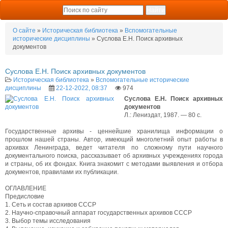
О сайте
»
Историческая библиотека
»
Вспомогательные
исторические дисциплины
» Суслова Е.Н. Поиск архивных
документов
Суслова Е.Н. Поиск архивных документов
Историческая библиотека
»
Вспомогательные исторические
дисциплины
22-12-2022, 08:37
974
Суслова Е.Н. Поиск архивных
документов
Л.: Лениздат, 1987. — 80 с.
Государственные архивы - ценнейшие хранилища информации о
прошлом нашей страны. Автор, имеющий многолетний опыт работы в
архивах Ленинграда, ведет читателя по сложному пути научного
документального поиска, рассказывает об архивных учреждениях города
и страны, об их фондах. Книга знакомит с методами выявления и отбора
документов, правилами их публикации.
ОГЛАВЛЕНИЕ
Предисловие
1. Сеть и состав архивов СССР
2. Научно-справочный аппарат государственных архивов СССР
3. Выбор темы исследования