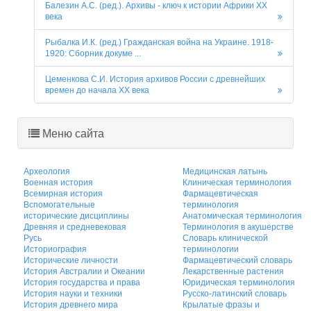
Балезин А.С. (ред.). Архивы - ключ к истории Африки ХХ
века
Рыбалка И.К. (ред.) Гражданская война на Украине. 1918-
1920: Сборник докуме ...
Цеменкова С.И. История архивов России с древнейших
времен до начала XX века
Меню сайта
Археология
Медицинская латынь
Военная история
Клиническая терминология
Всемирная история
Фармацевтическая
Вспомогательные
терминология
исторические дисциплины
Анатомическая терминология
Древняя и средневековая
Терминология в акушерстве
Русь
Словарь клинической
Историография
терминологии
Исторические личности
Фармацевтический словарь
История Австралии и Океании
Лекарственные растения
История государства и права
Юридическая терминология
История науки и техники
Русско-латинский словарь
История древнего мира
Крылатые фразы и