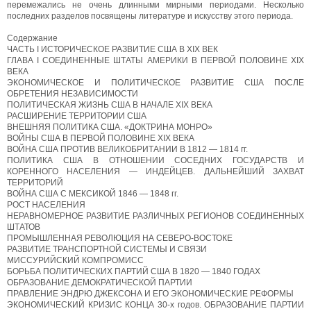
перемежались не очень длинными мирными периодами. Несколько
последних разделов посвящены литературе и искусству этого периода.
Содержание
ЧАСТЬ I ИСТОРИЧЕСКОЕ РАЗВИТИЕ США В XIX ВЕК
ГЛАВА I СОЕДИНЕННЫЕ ШТАТЫ АМЕРИКИ В ПЕРВОЙ ПОЛОВИНЕ XIX
ВЕКА
ЭКОНОМИЧЕСКОЕ И ПОЛИТИЧЕСКОЕ РАЗВИТИЕ США ПОСЛЕ
ОБРЕТЕНИЯ НЕЗАВИСИМОСТИ
ПОЛИТИЧЕСКАЯ ЖИЗНЬ США В НАЧАЛЕ XIX ВЕКА
РАСШИРЕНИЕ ТЕРРИТОРИИ США
ВНЕШНЯЯ ПОЛИТИКА США. «ДОКТРИНА МОНРО»
ВОЙНЫ США В ПЕРВОЙ ПОЛОВИНЕ XIX ВЕКА
ВОЙНА США ПРОТИВ ВЕЛИКОБРИТАНИИ В 1812 — 1814 гг.
ПОЛИТИКА США В ОТНОШЕНИИ СОСЕДНИХ ГОСУДАРСТВ И
КОРЕННОГО НАСЕЛЕНИЯ — ИНДЕЙЦЕВ. ДАЛЬНЕЙШИЙ ЗАХВАТ
ТЕРРИТОРИЙ
ВОЙНА США С МЕКСИКОЙ 1846 — 1848 гг.
РОСТ НАСЕЛЕНИЯ
НЕРАВНОМЕРНОЕ РАЗВИТИЕ РАЗЛИЧНЫХ РЕГИОНОВ СОЕДИНЕННЫХ
ШТАТОВ
ПРОМЫШЛЕННАЯ РЕВОЛЮЦИЯ НА СЕВЕРО-ВОСТОКЕ
РАЗВИТИЕ ТРАНСПОРТНОЙ СИСТЕМЫ И СВЯЗИ
МИССУРИЙСКИЙ КОМПРОМИСС
БОРЬБА ПОЛИТИЧЕСКИХ ПАРТИЙ США В 1820 — 1840 ГОДАХ
ОБРАЗОВАНИЕ ДЕМОКРАТИЧЕСКОЙ ПАРТИИ
ПРАВЛЕНИЕ ЭНДРЮ ДЖЕКСОНА И ЕГО ЭКОНОМИЧЕСКИЕ РЕФОРМЫ
ЭКОНОМИЧЕСКИЙ КРИЗИС КОНЦА 30-х годов. ОБРАЗОВАНИЕ ПАРТИИ