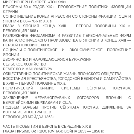
МИССИОНЕРЫ В КОРЕЕ. «ТОНХАК»
РЕФОРМЫ 60-х ГОДОВ XIX в. ПРОДОЛЖЕНИЕ ПОЛИТИКИ ИЗОЛЯЦИИ
СТРАНЫ
СОПРОТИВЛЕНИЕ КОРЕИ АГРЕССИИ CO СТОРОНЫ ФРАНЦИИ, США И
ЯПОНИИ В 60—70-х гг. XIX в.
ГЛАВА 8 ЯПОНИЯ КОНЦА XVIII — ПЕРВОЙ ПОЛОВИНЫ XIX в.
РЕВОЛЮЦИЯ 1868 г.
РАЗЛОЖЕНИЕ ФЕОДАЛИЗМА И РАЗВИТИЕ ПЕРВОНАЧАЛЬНЫХ ФОРМ
КАПИТАЛИСТИЧЕСКОГО ПРОИЗВОДСТВА В ЯПОНИИ В КОНЦЕ XVIII —
ПЕРВОЙ ПОЛОВИНЕ XIX в.
СОЦИАЛЬНО-ПОЛИТИЧЕСКОЕ И ЭКОНОМИЧЕСКОЕ ПОЛОЖЕНИЕ
ЯПОНИИ
ДВОРЯНСТВО И НАРОЖДАЮЩАЯСЯ БУРЖУАЗИЯ
СЕЛЬСКОЕ ХОЗЯЙСТВО
РЕМЕСЛО И МАНУФАКТУРА
ОБЩЕСТВЕННО-ПОЛИТИЧЕСКАЯ ЖИЗНЬ ЯПОНСКОГО ОБЩЕСТВА
ВОССТАНИЯ КРЕСТЬЯНСТВА, ГОРОДСКОЙ БЕДНОТЫ И САМУРАЙСТВА
В XVIII — ПЕРВОЙ ПОЛОВИНЕ XIX в.
ПОЛИТИЧЕСКИЙ КРИЗИС СИСТЕМЫ СЁГУНАТА ТОКУГАВА.
РЕВОЛЮЦИЯ 1868 г.
ЗАКЛЮЧЕНИЕ НЕРАВНОПРАВНЫХ ДОГОВОРОВ ЯПОНИИ С
ЕВРОПЕЙСКИМИ ДЕРЖАВАМИ И США.
ПОДЪЕМ БОРЬБЫ ПРОТИВ СЁГУНАТА ТОКУГАВ. ДВИЖЕНИЕ ЗА
ИЗГНАНИЕ ИНОСТРАНЦЕВ
РЕВОЛЮЦИЯ МЭЙДЗИ 1868 г.
ЧАСТЬ III СОБЫТИЯ В ЕВРОПЕ B СЕРЕДИНЕ XIX В
ГЛАВА I КРЫМСКАЯ (ВОСТОЧНАЯ) ВОЙНА 1853 — 1856 гг.