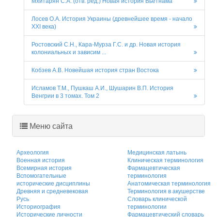
Мхитарян С.А. (отв. ред.) Новая история Вьетнама
Лосев О.А. История Украины (древнейшее время - начало
XXI века)
Ростовский С.Н., Кара-Мурза Г.С. и др. Новая история
колониальных и зависим ...
Кобзев А.В. Новейшая история стран Востока
Исламов Т.М., Пушкаш А.И., Шушарин В.П. История
Венгрии в 3 томах. Том 2
Меню сайта
Археология
Медицинская латынь
Военная история
Клиническая терминология
Всемирная история
Фармацевтическая
Вспомогательные
терминология
исторические дисциплины
Анатомическая терминология
Древняя и средневековая
Терминология в акушерстве
Русь
Словарь клинической
Историография
терминологии
Исторические личности
Фармацевтический словарь