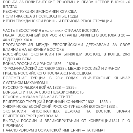
БОРЬБА ЗА ПОЛИТИЧЕСКИЕ РЕФОРМЫ И ПРАВА НЕГРОВ В ЮЖНЫХ
ШТАТАХ
РЕКОНСТРУКЦИЯ ЭКОНОМИКИ ЮГА США
ПОЛИТИКА США В ПОСЛЕВОЕННЫЕ ГОДЫ
ИТОГИ ГРАЖДАНСКОЙ ВОЙНЫ И ПЕРИОДА РЕКОНСТРУКЦИИ
ЧАСТЬ II ВОССТАНИЯ в колониях и СТРАНАХ ВОСТОКА
ГЛАВА I ВОСТОЧНЫЙ ВОПРОС И СТРАНЫ БЛИЖНЕГО ВОСТОКА В 20 —
40-х ГОДАХ XIX в.
ПРОТИВОРЕЧИЯ МЕЖДУ ЕВРОПЕЙСКИМИ ДЕРЖАВАМИ ЗА СВОЕ
ВЛИЯНИЕ НА БЛИЖНЕМ ВОСТОКЕ
РОССИЙСКАЯ ЭКСПАНСИЯ НА БЛИЖНЕМ ВОСТОКЕ В КОНЦЕ 20-х
ГОДОВ XIX ВЕКА
ВОЙНА РОССИИ С ИРАНОМ 1826 — 1828 гг.
ТУРКМАНЧАЙСКИЙ ДОГОВОР 1828 г. МЕЖДУ РОССИЕЙ И ИРАНОМ
ГИБЕЛЬ РОССИЙСКОГО ПОСЛА А.С.ГРИБОЕДОВА
ПОЛОЖЕНИЕ ТУРЦИИ В 20-х ГОДАХ. УНИЧТОЖЕНИЕ ЯНЫЧАР
СУЛТАНОМ МАХМУДОМ II
РУССКО-ТУРЕЦКАЯ ВОЙНА 1828 — 1829 гг.
БОРЬБА ЕГИПТА ЗА СВОЮ НЕЗАВИСИМОСТЬ
РЕФОРМЫ МУХАММЕДА-АЛИ В ЕГИПТЕ
ЕГИПЕТСКО-ТУРЕЦКИЙ ВОЕННЫЙ КОНФЛИКТ 1832 — 1833 гг.
УНКЯР-ИСКЕЛЕССИЙСКИЙ РУССКО-ТУРЕЦКИЙ ДОГОВОР 1833 г.
ЭКСПАНСИЯ ИНОСТРАННЫХ ДЕРЖАВ НА ВОСТОК. ВТОРАЯ
ЕГИПЕТСКО-ТУРЕЦКАЯ ВОЙНА
ВЫГОДЫ РОССИИ И ВЕЛИКОБРИТАНИИ ОТ КОНВЕНЦИИ1841 Г. О
ПРОЛИВАХ
НАЧАЛО РЕФОРМ В ОСМАНСКОЙ ИМПЕРИИ — ТАНЗИМАТ