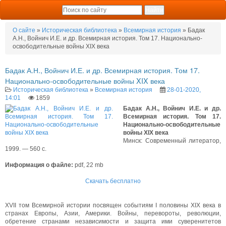
О сайте
»
Историческая библиотека
»
Всемирная история
» Бадак
А.Н., Войнич И.Е. и др. Всемирная история. Том 17. Национально-
освободительные войны XIX века
Бадак А.Н., Войнич И.Е. и др. Всемирная история. Том 17.
Национально-освободительные войны XIX века
Историческая библиотека
»
Всемирная история
28-01-2020,
14:01
1859
Бадак А.Н., Войнич И.Е. и др.
Всемирная история. Том 17.
Национально-освободительные
войны XIX века
Минск: Современный литератор,
1999. — 560 с.
Информация о файле:
pdf, 22 mb
Скачать бесплатно
XVII том Всемирной истории посвящен событиям I половины XIX века в
странах Европы, Азии, Америки. Войны, перевороты, революции,
обретение странами независимости и защита ими суверенитетов