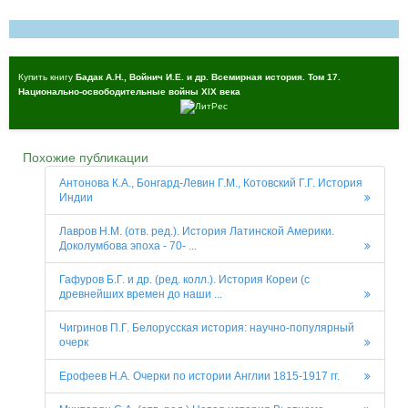
Купить книгу
Бадак А.Н., Войнич И.Е. и др. Всемирная история. Том 17.
Национально-освободительные войны XIX века
Похожие публикации
Антонова К.А., Бонгард-Левин Г.М., Котовский Г.Г. История
Индии
Лавров Н.М. (отв. ред.). История Латинской Америки.
Доколумбова эпоха - 70- ...
Гафуров Б.Г. и др. (ред. колл.). История Кореи (с
древнейших времен до наши ...
Чигринов П.Г. Белорусская история: научно-популярный
очерк
Ерофеев Н.А. Очерки по истории Англии 1815-1917 гг.