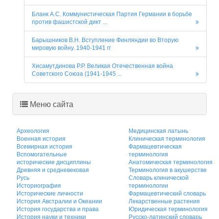
Бланк А.С. Коммунистическая Партия Германии в борьбе
против фашистской дикт ...
Барышников В.Н. Вступление Финляндии во Вторую
мировую войну. 1940-1941 гг
Хисамутдинова Р.Р. Великая Отечественная война
Советского Союза (1941-1945 ...
Меню сайта
Археология
Медицинская латынь
Военная история
Клиническая терминология
Всемирная история
Фармацевтическая
Вспомогательные
терминология
исторические дисциплины
Анатомическая терминология
Древняя и средневековая
Терминология в акушерстве
Русь
Словарь клинической
Историография
терминологии
Исторические личности
Фармацевтический словарь
История Австралии и Океании
Лекарственные растения
История государства и права
Юридическая терминология
История науки и техники
Русско-латинский словарь