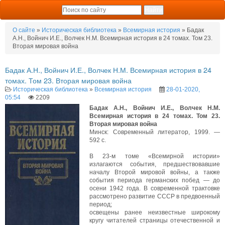
О сайте
»
Историческая библиотека
»
Всемирная история
» Бадак
А.Н., Войнич И.Е., Волчек Н.М. Всемирная история в 24 томах. Том 23.
Вторая мировая война
Бадак А.Н., Войнич И.Е., Волчек Н.М. Всемирная история в 24
томах. Том 23. Вторая мировая война
Историческая библиотека
»
Всемирная история
28-01-2020,
05:54
2209
Бадак А.Н., Войнич И.Е., Волчек Н.М.
Всемирная история в 24 томах. Том 23.
Вторая мировая война
Минск: Современный литератор, 1999. —
592 с.
В 23-м томе «Всемирной истории»
излагаются события, предшествовавшие
началу Второй мировой войны, а также
события периода германских побед — до
осени 1942 года. В современной трактовке
рассмотрено развитие СССР в предвоенный
период;
освещены ранее неизвестные широкому
кругу читателей страницы отечественной и