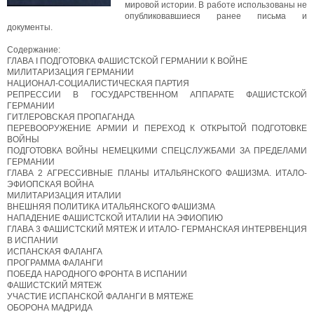
мировой истории. В работе использованы не
опубликовавшиеся ранее письма и
документы.
Содержание:
ГЛАВА I ПОДГОТОВКА ФАШИСТСКОЙ ГЕРМАНИИ К ВОЙНЕ
МИЛИТАРИЗАЦИЯ ГЕРМАНИИ
НАЦИОНАЛ-СОЦИАЛИСТИЧЕСКАЯ ПАРТИЯ
РЕПРЕССИИ В ГОСУДАРСТВЕННОМ АППАРАТЕ ФАШИСТСКОЙ
ГЕРМАНИИ
ГИТЛЕРОВСКАЯ ПРОПАГАНДА
ПЕРЕВООРУЖЕНИЕ АРМИИ И ПЕРЕХОД К ОТКРЫТОЙ ПОДГОТОВКЕ
ВОЙНЫ
ПОДГОТОВКА ВОЙНЫ НЕМЕЦКИМИ СПЕЦСЛУЖБАМИ ЗА ПРЕДЕЛАМИ
ГЕРМАНИИ
ГЛАВА 2 АГРЕССИВНЫЕ ПЛАНЫ ИТАЛЬЯНСКОГО ФАШИЗМА. ИТАЛО-
ЭФИОПСКАЯ ВОЙНА
МИЛИТАРИЗАЦИЯ ИТАЛИИ
ВНЕШНЯЯ ПОЛИТИКА ИТАЛЬЯНСКОГО ФАШИЗМА
НАПАДЕНИЕ ФАШИСТСКОЙ ИТАЛИИ НА ЭФИОПИЮ
ГЛАВА 3 ФАШИСТСКИЙ МЯТЕЖ И ИТАЛО- ГЕРМАНСКАЯ ИНТЕРВЕНЦИЯ
В ИСПАНИИ
ИСПАНСКАЯ ФАЛАНГА
ПРОГРАММА ФАЛАНГИ
ПОБЕДА НАРОДНОГО ФРОНТА В ИСПАНИИ
ФАШИСТСКИЙ МЯТЕЖ
УЧАСТИЕ ИСПАНСКОЙ ФАЛАНГИ В МЯТЕЖЕ
ОБОРОНА МАДРИДА