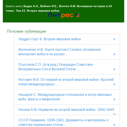
Купить книгу
Бадак А.Н., Войнич И.Е., Волчек Н.М. Всемирная история в 24
томах. Том 23. Вторая мировая война
Похожие публикации
Лиддел Гарт Б. Вторая мировая война
Филоненко Н.В. Хорти против Сталина: вторжение
венгерских войск и их разгро ...
Платонов С.П. (отв.ред.) Операции Советских
Вооруженных Сил в Великой Отече ...
Нотович Ф.И. От первой ко второй мировой войне. Краткий
очерк международных ...
Назария С. Международные отношения в эпоху мировых
войн: факты и мифология
Носков А.М. Норвегия во второй мировой войне. 1940-1945
СССР-Германия. 1939-1941. Документы и материалы о
советско-германских отнош ...