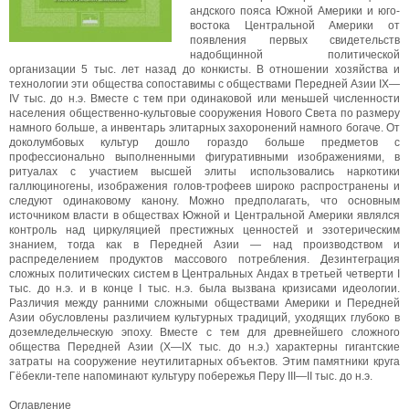
андского пояса Южной Америки и юго-
востока Центральной Америки от
появления первых свидетельств
надобщинной политической
организации 5 тыс. лет назад до конкисты. В отношении хозяйства и
технологии эти общества сопоставимы с обществами Передней Азии IX—
IV тыс. до н.э. Вместе с тем при одинаковой или меньшей численности
населения общественно-культовые сооружения Нового Света по размеру
намного больше, а инвентарь элитарных захоронений намного богаче. От
доколумбовых культур дошло гораздо больше предметов с
профессионально выполненными фигуративными изображениями, в
ритуалах с участием высшей элиты использовались наркотики
галлюциногены, изображения голов-трофеев широко распространены и
следуют одинаковому канону. Можно предполагать, что основным
источником власти в обществах Южной и Центральной Америки являлся
контроль над циркуляцией престижных ценностей и эзотерическим
знанием, тогда как в Передней Азии — над производством и
распределением продуктов массового потребления. Дезинтеграция
сложных политических систем в Центральных Андах в третьей четверти I
тыс. до н.э. и в конце I тыс. н.э. была вызвана кризисами идеологии.
Различия между ранними сложными обществами Америки и Передней
Азии обусловлены различием культурных традиций, уходящих глубоко в
доземледельческую эпоху. Вместе с тем для древнейшего сложного
общества Передней Азии (X—IX тыс. до н.э.) характерны гигантские
затраты на сооружение неутилитарных объектов. Этим памятники круга
Гёбекли-тепе напоминают культуру побережья Перу III—II тыс. до н.э.
Оглавление