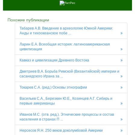
Похожие публикации
Табарев А.В. Введение в археологию Южной Америки:
Анды и тихоокеанское побе ...
Ларин Е.А. Всеобщая история: латиноамериканская
цивилизация
Кавказ и цивилизации Древнего Востока
Дмитриев В.А. Борьба Римской (Византийской) империи и
сасанидского Ирана за ...
Токарев С.А. (ред.) Основы этнографии
Васильев С.А., Березкин Ю.Е., Козинцев А.Г. Сибирь и
первые американцы
Иванов М.С. (отв. ред.). Этнические процессы и состав
населения в странах П ...
Нерсесов Я.Н. 250 веков доколумбовой Америки