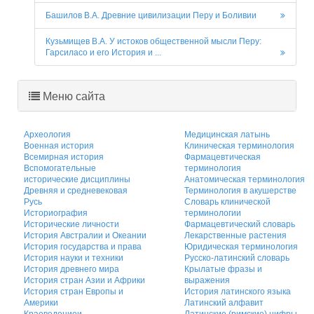
Башилов В.А. Древние цивилизации Перу и Боливии
Кузьмищев В.А. У истоков общественной мысли Перу:
Гарсиласо и его История и ...
Меню сайта
Археология
Медицинская латынь
Военная история
Клиническая терминология
Всемирная история
Фармацевтическая
Вспомогательные
терминология
исторические дисциплины
Анатомическая терминология
Древняя и средневековая
Терминология в акушерстве
Русь
Словарь клинической
Историография
терминологии
Исторические личности
Фармацевтический словарь
История Австралии и Океании
Лекарственные растения
История государства и права
Юридическая терминология
История науки и техники
Русско-латинский словарь
История древнего мира
Крылатые фразы и
История стран Азии и Африки
выражения
История стран Европы и
История латинского языка
Америки
Латинский алфавит
Краеведениеи
Латинские (римские) цифры