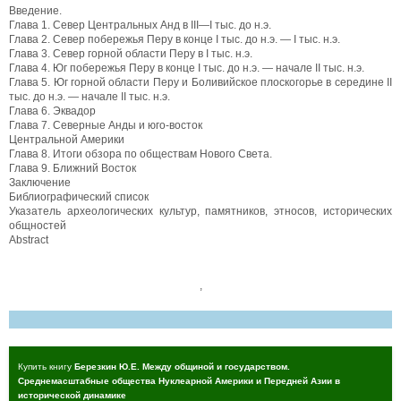
Введение.
Глава 1. Север Центральных Анд в III—I тыс. до н.э.
Глава 2. Север побережья Перу в конце I тыс. до н.э. — I тыс. н.э.
Глава 3. Север горной области Перу в I тыс. н.э.
Глава 4. Юг побережья Перу в конце I тыс. до н.э. — начале II тыс. н.э.
Глава 5. Юг горной области Перу и Боливийское плоскогорье в середине II
тыс. до н.э. — начале II тыс. н.э.
Глава 6. Эквадор
Глава 7. Северные Анды и юго-восток
Центральной Америки
Глава 8. Итоги обзора по обществам Нового Света.
Глава 9. Ближний Восток
Заключение
Библиографический список
Указатель археологических культур, памятников, этносов, исторических
общностей
Abstract
,
Купить книгу
Березкин Ю.Е. Между общиной и государством.
Среднемасштабные общества Нуклеарной Америки и Передней Азии в
исторической динамике