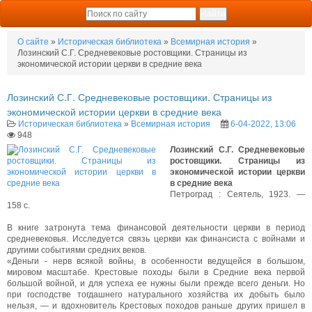
О сайте
»
Историческая библиотека
»
Всемирная история
»
Лозинский С.Г. Средневековые ростовщики. Страницы из
экономической истории церкви в средние века
Лозинский С.Г. Средневековые ростовщики. Страницы из
экономической истории церкви в средние века
Историческая библиотека
»
Всемирная история
6-04-2022, 13:06
948
Лозинский С.Г. Средневековые
ростовщики. Страницы из
экономической истории церкви
в средние века
Петроград : Сеятель, 1923. —
158 с.
В книге затронута тема финансовой деятельности церкви в период
средневековья. Исследуется связь церкви как финансиста с войнами и
другими событиями средних веков.
«Деньги - нерв всякой войны, в особенности ведущейся в большом,
мировом масштабе. Крестовые походы были в Средние века первой
большой войной, и для успеха ее нужны были прежде всего деньги. Но
при господстве тогдашнего натурального хозяйства их добыть было
нельзя, — и вдохновитель Крестовых походов раньше других пришел в