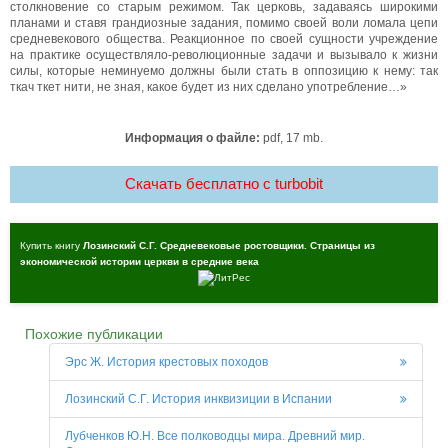
столкновение со старым режимом. Так церковь, задаваясь широкими
планами и ставя грандиозные задания, помимо своей воли ломала цепи
средневекового общества. Реакционное по своей сущности учреждение
на практике осуществляло-революционные задачи и вызывало к жизни
силы, которые неминуемо должны были стать в оппозицию к нему: так
ткач ткет нити, не зная, какое будет из них сделано употребление…»
Информация о файле:
pdf, 17 mb.
Скачать бесплатно c turbobit
Купить книгу
Лозинский С.Г. Средневековые ростовщики. Страницы из
экономической истории церкви в средние века
Похожие публикации
Эрс Ж. История крестовых походов
Лозинский С.Г. История инквизиции в Испании
Лубченков Ю.Н. Все полководцы мира. Древний мир.