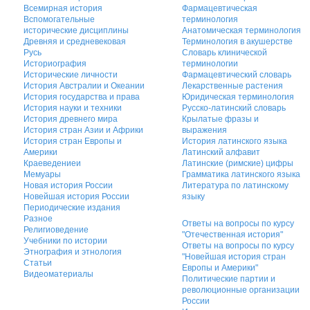
Всемирная история
Фармацевтическая
Вспомогательные
терминология
исторические дисциплины
Анатомическая терминология
Древняя и средневековая
Терминология в акушерстве
Русь
Словарь клинической
Историография
терминологии
Исторические личности
Фармацевтический словарь
История Австралии и Океании
Лекарственные растения
История государства и права
Юридическая терминология
История науки и техники
Русско-латинский словарь
История древнего мира
Крылатые фразы и
История стран Азии и Африки
выражения
История стран Европы и
История латинского языка
Америки
Латинский алфавит
Краеведениеи
Латинские (римские) цифры
Мемуары
Грамматика латинского языка
Новая история России
Литература по латинскому
Новейшая история России
языку
Периодические издания
Разное
Ответы на вопросы по курсу
Религиоведение
"Отечественная история"
Учебники по истории
Ответы на вопросы по курсу
Этнография и этнология
"Новейшая история стран
Статьи
Европы и Америки"
Видеоматериалы
Политические партии и
революционные организации
России