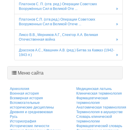
Платонов С. П. (отв. ред.) Операции Советских
Вооружённых Сил в Великой Оте ...
Платонов С.П. (отв.ред.) Операции Советских
Вооруженных Сил в Великой Отече ...
Ликсо В.В., Мерников А.Г., Спектор А.А. Великая
Отечественная война
Дзасохов А.С., Квашнин А.В. (ред.) Битва за Кавказ (1942-
1943 гг.)
Меню сайта
Археология
Медицинская латынь
Военная история
Клиническая терминология
Всемирная история
Фармацевтическая
Вспомогательные
терминология
исторические дисциплины
Анатомическая терминология
Древняя и средневековая
Терминология в акушерстве
Русь
Словарь клинической
Историография
терминологии
Исторические личности
Фармацевтический словарь