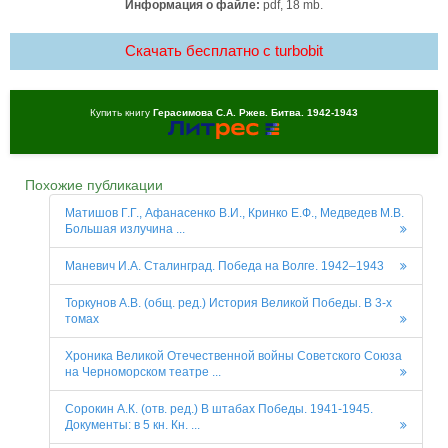
Информация о файле:
pdf, 18 mb.
Скачать бесплатно c turbobit
Купить книгу
Герасимова С.А. Ржев. Битва. 1942-1943
Похожие публикации
Матишов Г.Г., Афанасенко В.И., Кринко Е.Ф., Медведев М.В.
Большая излучина ...
Маневич И.А. Сталинград. Победа на Волге. 1942–1943
Торкунов А.В. (общ. ред.) История Великой Победы. В 3-х
томах
Хроника Великой Отечественной войны Советского Союза
на Черноморском театре ...
Сорокин А.К. (отв. ред.) В штабах Победы. 1941-1945.
Документы: в 5 кн. Кн. ...