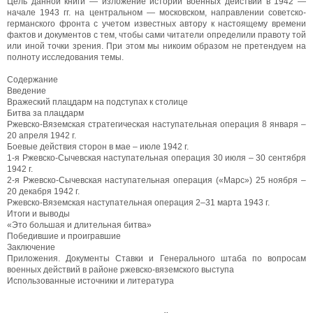
Цель данной книги — изложение истории военных действий в 1942 —
начале 1943 гг. на центральном — московском, направлении советско-
германского фронта с учетом известных автору к настоящему времени
фактов и документов с тем, чтобы сами читатели определили правоту той
или иной точки зрения. При этом мы никоим образом не претендуем на
полноту исследования темы.
Содержание
Введение
Вражеский плацдарм на подступах к столице
Битва за плацдарм
Ржевско-Вяземская стратегическая наступательная операция 8 января –
20 апреля 1942 г.
Боевые действия сторон в мае – июле 1942 г.
1-я Ржевско-Сычевская наступательная операция 30 июля – 30 сентября
1942 г.
2-я Ржевско-Сычевская наступательная операция («Марс») 25 ноября –
20 декабря 1942 г.
Ржевско-Вяземская наступательная операция 2–31 марта 1943 г.
Итоги и выводы
«Это большая и длительная битва»
Победившие и проигравшие
Заключение
Приложения. Документы Ставки и Генерального штаба по вопросам
военных действий в районе ржевско-вяземского выступа
Использованные источники и литература