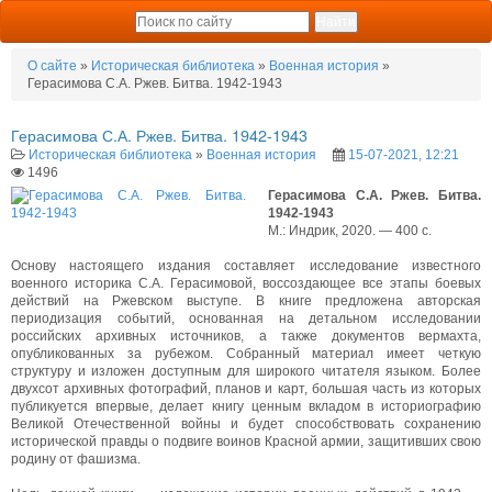
О сайте
»
Историческая библиотека
»
Военная история
»
Герасимова С.А. Ржев. Битва. 1942-1943
Герасимова С.А. Ржев. Битва. 1942-1943
Историческая библиотека
»
Военная история
15-07-2021, 12:21
1496
Герасимова С.А. Ржев. Битва.
1942-1943
М.: Индрик, 2020. — 400 с.
Основу настоящего издания составляет исследование известного
военного историка С.А. Герасимовой, воссоздающее все этапы боевых
действий на Ржевском выступе. В книге предложена авторская
периодизация событий, основанная на детальном исследовании
российских архивных источников, а также документов вермахта,
опубликованных за рубежом. Собранный материал имеет четкую
структуру и изложен доступным для широкого читателя языком. Более
двухсот архивных фотографий, планов и карт, большая часть из которых
публикуется впервые, делает книгу ценным вкладом в историографию
Великой Отечественной войны и будет способствовать сохранению
исторической правды о подвиге воинов Красной армии, защитивших свою
родину от фашизма.