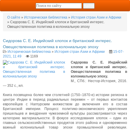
О сайте
»
Историческая библиотека
»
История стран Азии и Африки
» Сидорова С. Е. Индийский хлопок и британский интерес.
Овеществленная политика в колониальную эпоху
Сидорова С. Е. Индийский хлопок и британский интерес.
Овеществленная политика в колониальную эпоху
Историческая библиотека
»
История стран Азии и Африки
15-07-
2021, 11:49
1169
Сидорова С. Е. Индийский
хлопок и британский интерес.
Овеществленная политика в
колониальную эпоху.
М., СПб.: Нестор-История, 2016.
— 352 с., ил.
Книга посвящена более чем столетней (1750–1870-е) истории региона в
центре Индии в период радикальных перемен – от первых контактов
европейцев с Нагпурским княжеством до включения его в состав
Британской империи. Процесс политико-экономического укрепления
пришельцев и внедрения чужеземной культуры рассматривается через
категорию материальности. В фокусе исследования хлопок – один из
главных сельскохозяйственных продуктов этого района и одновременно
важный колониальный товар эпохи промышленной революции.