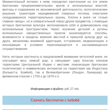
Меркантильный интерес к нему определил притязания на эти земли
британских предпринимательских кругов и колониальных властей,
векторы и содержание их экономической деятельности, геополитические
решения, траектории передвижений товарных потоков, очертания
складывавшихся территориальных границ. Хлопок в книге не только
главная «вещь», но и собирательный образ других предметов, с помощью
которых британская культура экспонировала себя и доминировала над
колониальным пространством. Через изучение деталей и рутины
колониальных овеществленных практик анализируются способы,
возможности и пределы влияния местной и пришлой культур друг на
друга, механизмы взаимной адаптации, отторжения, модернизации и
консервации в условиях пересекающегося и наслаивающегося
сосуществования.
Нити, которые протянуты в предлагаемой вниманию читателей книге, не
опутывают весь земной шар, а связывают одну богатую хлопком
территорию Центральной Индии с местами локализации британских
политических и коммерческих интересов на территории как Индостана
(Калькутта, Бомбей), так и Великобритании (Лондон, Ланкашир) во
временном отрезке с 1750-х до 1870-х гг.
Информация о файле:
pdf, 27 mb.
Скачать бесплатно c turbobit