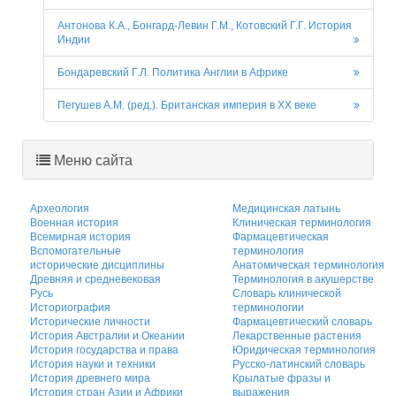
Антонова К.А., Бонгард-Левин Г.М., Котовский Г.Г. История
Индии
Бондаревский Г.Л. Политика Англии в Африке
Пегушев А.М. (ред.). Британская империя в XX веке
Меню сайта
Археология
Медицинская латынь
Военная история
Клиническая терминология
Всемирная история
Фармацевтическая
Вспомогательные
терминология
исторические дисциплины
Анатомическая терминология
Древняя и средневековая
Терминология в акушерстве
Русь
Словарь клинической
Историография
терминологии
Исторические личности
Фармацевтический словарь
История Австралии и Океании
Лекарственные растения
История государства и права
Юридическая терминология
История науки и техники
Русско-латинский словарь
История древнего мира
Крылатые фразы и
История стран Азии и Африки
выражения