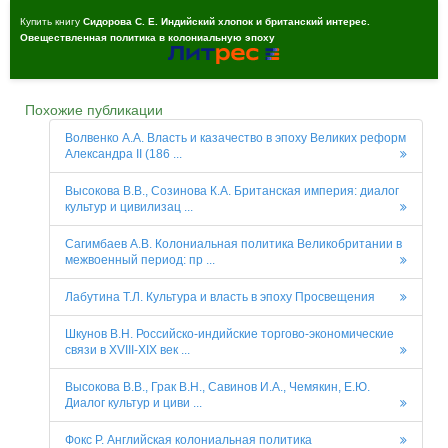
Купить книгу
Сидорова С. Е. Индийский хлопок и британский интерес.
Овеществленная политика в колониальную эпоху
Похожие публикации
Волвенко А.А. Власть и казачество в эпоху Великих реформ
Александра II (186 ...
Высокова В.В., Созинова К.А. Британская империя: диалог
культур и цивилизац ...
Сагимбаев А.В. Колониальная политика Великобритании в
межвоенный период: пр ...
Лабутина Т.Л. Культура и власть в эпоху Просвещения
Шкунов В.Н. Российско-индийские торгово-экономические
связи в XVIII-XIX век ...
Высокова В.В., Грак В.Н., Савинов И.А., Чемякин, Е.Ю.
Диалог культур и циви ...
Фокс Р. Английская колониальная политика