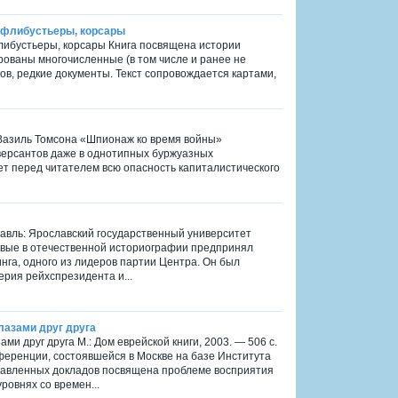
, флибустьеры, корсары
флибустьеры, корсары Книга посвящена истории
ированы многочисленные (в том числе и ранее не
ов, редкие документы. Текст сопровождается картами,
га Вазиль Томсона «Шпионаж ко время войны»
версантов даже в однотипных буржуазных
ет перед читателем всю опасность капиталистического
лавль: Ярославский государственный университет
ервые в отечественной историографии предпринял
нга, одного из лидеров партии Центра. Он был
рия рейхспрезидента и...
глазами друг друга
ами друг друга М.: Дом еврейской книги, 2003. — 506 с.
нференции, состоявшейся в Москве на базе Института
ставленных докладов посвящена проблеме восприятия
ровнях со времен...