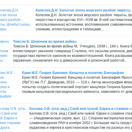
Копелев Д.Н. Золотая эпоха морского разбоя: пираты
Копелев Д.Н. Золотая эпоха морского разбоя: пираты, 
пиратства и корсарства XVI—XVIII вв. В ней систематиз
использованные) источники, воспоминания современни­к
схемами, иллюстрациями и таблицами....
Томсон Б. Шпионаж во время войны
Томсон Б. Шпионаж во время войны М.: Учпедгиз, 1938 г., 184 с. Кни
иллюстрирует указания товарища Сталина, что засылка шпионов, ди
государствах является законом их взаимоотношений. Книга раскрыва
окружения, ознакомляя его а диверсионной и шпионской работой...
Ерин М.Е. Генрих Брюнинг. Канцлер и политик: Биография
Ерин М.Е. Генрих Брюнинг. Канцлер и политик: Биография Ярос
(ЯрГУ) им. П.Г. Демидова, 2010. — 319 c. Автор монографии вп
попытку создать политический портрет канцлера Генриха Брюни
первым канцлером президиального кабинета, зависимого от дове
Белова О.В. (отв. ред.) Свой или чужой. Евреи и славяне 
Белова О.В. (отв. ред.) Свой или чужой. Евреи и славяне глаз
— (Академическая серия, вып. 11). Сборник материалов ко
славяноведения РАН в ноябре 2002 г. Большая часть пред
иудаизма и евреев в христианском обществе на разных его у