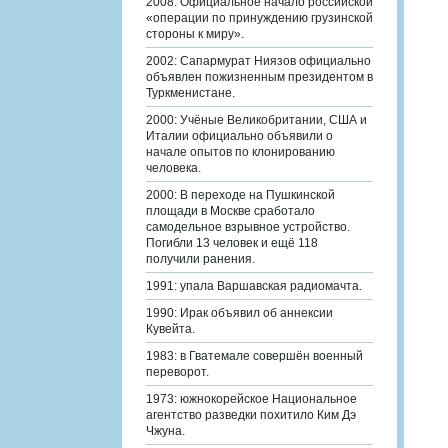
2008: Официальное начало российской
«операции по принуждению грузинской
стороны к миру».
2002: Сапармурат Ниязов официально
объявлен пожизненным президентом в
Туркменистане.
2000: Учёные Великобритании, США и
Италии официально объявили о
начале опытов по клонированию
человека.
2000: В переходе на Пушкинской
площади в Москве сработало
самодельное взрывное устройство.
Погибли 13 человек и ещё 118
получили ранения.
1991: упала Варшавская радиомачта.
1990: Ирак объявил об аннексии
Кувейта.
1983: в Гватемале совершён военный
переворот.
1973: южнокорейское Национальное
агентство разведки похитило Ким Дэ
Чжуна.