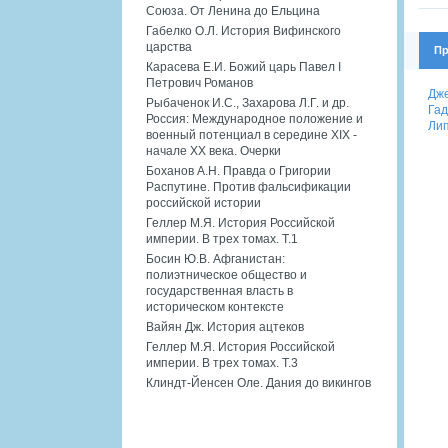
Союза. От Ленина до Ельцина
Габелко О.Л. История Вифинского
царства
Пр
Карасева Е.И. Божий царь Павел I
Петрович Романов
Дже
Рыбаченок И.С., Захарова Л.Г. и др.
Гад
Россия: Международное положение и
Лип
военный потенциал в середине XIX -
начале XX века. Очерки
Боханов А.Н. Правда о Григории
Распутине. Против фальсификации
российской истории
Геллер М.Я. История Российской
империи. В трех томах. Т.1
Босин Ю.В. Афганистан:
полиэтническое общество и
государственная власть в
историческом контексте
Вайян Дж. История ацтеков
Геллер М.Я. История Российской
империи. В трех томах. Т.3
Клиндт-Йенсен Оле. Дания до викингов