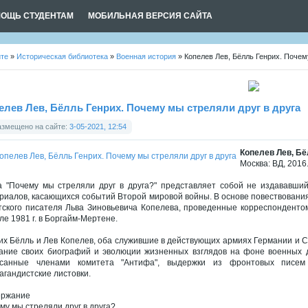
ОЩЬ СТУДЕНТАМ
МОБИЛЬНАЯ ВЕРСИЯ САЙТА
йте
»
Историческая библиотека
»
Военная история
» Копелев Лев, Бёлль Генрих. Почем
елев Лев, Бёлль Генрих. Почему мы стреляли друг в друга
азмещено на сайте:
3-05-2021, 12:54
Копелев Лев, Бё
Москва: ВД, 2016.
а "Почему мы стреляли друг в друга?" представляет собой не издававши
риалов, касающихся событий Второй мировой войны. В основе повествования
тского писателя Льва Зиновьевича Копелева, проведенные корреспондентом
ле 1981 г. в Боргайм-Мертене.
их Бёлль и Лев Копелев, оба служившие в действующих армиях Германии и 
ание своих биографий и эволюции жизненных взглядов на фоне военных д
санные членами комитета "Антифа", выдержки из фронтовых писем 
агандистские листовки.
ержание
му мы стреляли друг в друга?