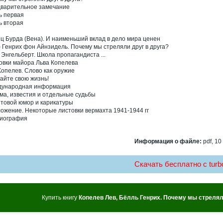
варительное замечание
ь первая
ь вторая
ц Бурда (Вена). И наименьший вклад в дело мира ценен
 Генрих фон Айнзидель. Почему мы стреляли друг в друга?
 Энгельберт. Школа пропагандиста ...
овки майора Льва Копелева
Копелев. Слово как оружие
айте свою жизнь!
ународная информация
ма, известия и отдельные судьбы
товой юмор и карикатуры
ожение. Некоторые листовки вермахта 1941-1944 гг
иография
Информация о файле:
pdf, 10
Скачать бесплатно c turbo
Купить книгу
Копелев Лев, Бёлль Генрих. Почему мы стрелял