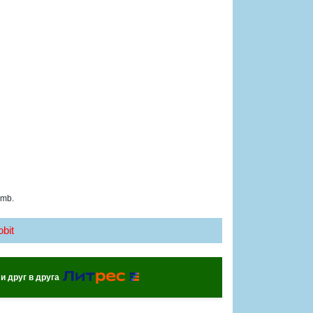
 mb.
bit
и друг в друга