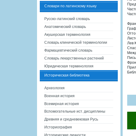
Пред
Словари по латинскому языку
Част
Част
Русско-латинский словарь
Фран
Анатомический словарь
Граф
Отто
Акушерская терминология
Лист
Словарь клинической терминологии
Лев 
Спас
Фармацевтический словарь
Межд
Пись
Словарь лекарственных растений
Фрон
Юридическая терминология
Прил
Библ
Историческая библиотека
Археология
Военная история
Всемирная история
Вспомогательные ист. дисциплины
Древняя и средневековая Русь
Историография
Исторические личности