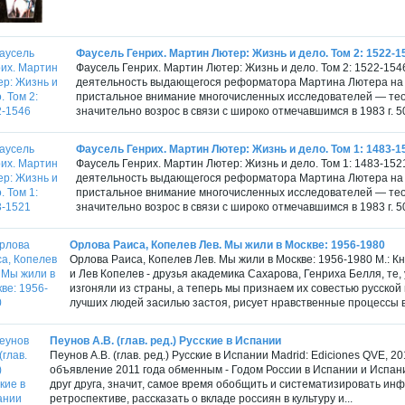
Фаусель Генрих. Мартин Лютер: Жизнь и дело. Том 2: 1522-1
Фаусель Генрих. Мартин Лютер: Жизнь и дело. Том 2: 1522-1546
деятельность выдающегося реформатора Мартина Лютера на п
пристальное внимание многочисленных исследователей — теол
значительно возрос в связи с широко отмечавшимся в 1983 г. 5
Фаусель Генрих. Мартин Лютер: Жизнь и дело. Том 1: 1483-1
Фаусель Генрих. Мартин Лютер: Жизнь и дело. Том 1: 1483-1521
деятельность выдающегося реформатора Мартина Лютера на п
пристальное внимание многочисленных исследователей — теол
значительно возрос в связи с широко отмечавшимся в 1983 г. 5
Орлова Раиса, Копелев Лев. Мы жили в Москве: 1956-1980
Орлова Раиса, Копелев Лев. Мы жили в Москве: 1956-1980 М.: Кн
и Лев Копелев - друзья академика Сахарова, Генриха Белля, те
изгоняли из страны, а теперь мы признаем их совестью русско
лучших людей засилью застоя, рисует нравственные процессы в 
Пеунов А.В. (глав. ред.) Русские в Испании
Пеунов А.В. (глав. ред.) Русские в Испании Madrid: Ediciones QVE, 2
объявление 2011 года обменным - Годом России в Испании и Испан
друг друга, значит, самое время обобщить и систематизировать и
ретроспективе, рассказать о вкладе россиян в культуру и...