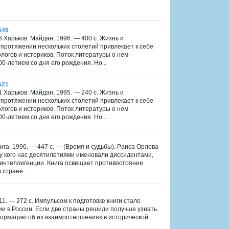
546
 Харьков: Майдан, 1996. — 400 с. Жизнь и
ротяжении нескольких столетий привлекает к себе
огов и историков. Поток литературы о нем
00-летием со дня его рождения. Но...
521
 Харьков: Майдан, 1995. — 240 с. Жизнь и
ротяжении нескольких столетий привлекает к себе
огов и историков. Поток литературы о нем
00-летием со дня его рождения. Но...
ига, 1990. — 447 с. — (Время и судьбы). Раиса Орлова
, у кого нас десятилетиями именовали диссидентами,
й интеллигенции. Книга освещает противостояние
стране...
011. — 272 с. Импульсом к подготовке книги стало
ии в России. Если две страны решили получше узнать
нформацию об их взаимоотношениях в исторической