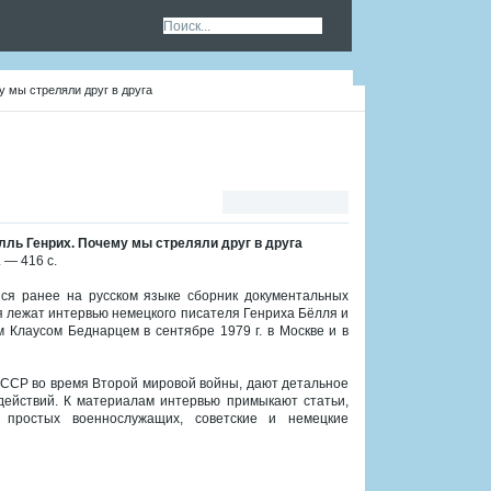
у мы стреляли друг в друга
лль Генрих. Почему мы стреляли друг в друга
 — 416 с.
йся ранее на русском языке сборник документальных
 лежат интервью немецкого писателя Генриха Бёлля и
 Клаусом Беднарцем в сентябре 1979 г. в Москве и в
СССР во время Второй мировой войны, дают детальное
ействий. К материалам интервью примыкают статьи,
простых военнослужащих, советские и немецкие