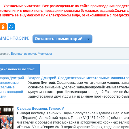
Уважаемые читатели! Все размещенные на сайте произведения предст
комления и в целях популяризации и рекламы бумажных изданий.Скачать 
е купить ее в бумажном или электронном виде, ознакомившись с предложе
мментарии:
Оставить комментарий
егория:
Военная история
,
Мемуары
угие новости по теме:
Уваров Дмитрий. Средневековые метательные машины з
Уваров Дмитрий. Средневековые метательные машины западно
основное внимание уделено западноевропейским метательн
мусульманских стран. Цивилизации западной Евразии не был
заимствования друг у друга и взаимное противоборство бы
Сьюард Десмонд. Генрих V
Сьюард Десмонд. Генрих V Научно-популярное издание / Пер. с англ
— (Тирания). Английский король Генрих V (1437-1422 г.г.) обычно 
читателей с образом этого монарха в исторических хрониках вели
«Генрих IV» и «Генрих V». В первой хронике Генрих, тогда еще принц