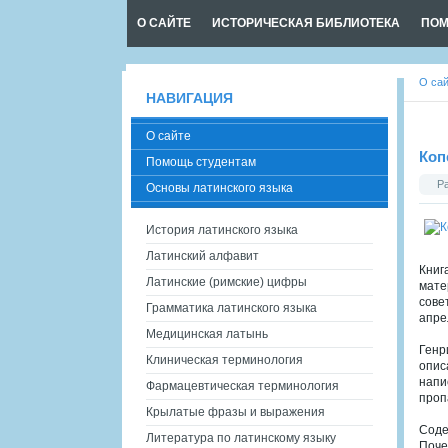
О САЙТЕ
ИСТОРИЧЕСКАЯ БИБЛИОТЕКА
ПОМ
О са
НАВИГАЦИЯ
О сайте
Коп
Помощь студентам
Р
Основы латинского языка
История латинского языка
Латинский алфавит
Книг
Латинские (римские) цифры
мате
сове
Грамматика латинского языка
апре
Медицинская латынь
Генр
Клиническая терминология
опис
напи
Фармацевтическая терминология
проп
Крылатые фразы и выражения
Сод
Литература по латинскому языку
Поче