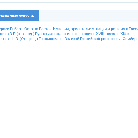
едыдущие новости:
раси Роберт. Окно на Восток: Империя, ориентализм, нация и религия в Росс
жиев В.Г. (отв. ред.) Русско-дагестанские отношения в XVIII - начале XIX в
атова Н.В. (Отв. ред.) Провинциал в Великой Российской революции. Симбирск