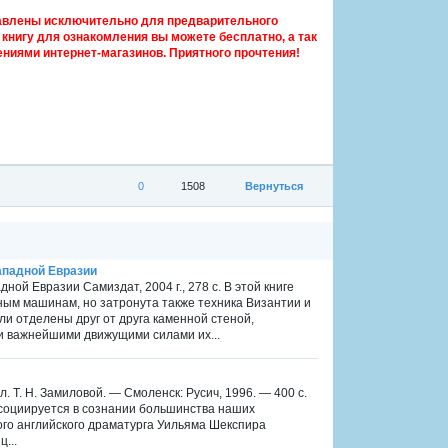
авлены исключительно для предварительного
книгу для ознакомления вы можете бесплатно, а так
ниями интернет-магазинов. Приятного прочтения!
0
1508
Вернуться
ападной Евразии
й Евразии Самиздат, 2004 г., 278 с. В этой книге
ым машинам, но затронута также техника Византии и
и отделены друг от друга каменной стеной,
ли важнейшими движущими силами их...
. Т. Н. Замиловой. — Смоленск: Русич, 1996. — 400 с.
ассоциируется в сознании большинства наших
кого английского драматурга Уильяма Шекспира
...