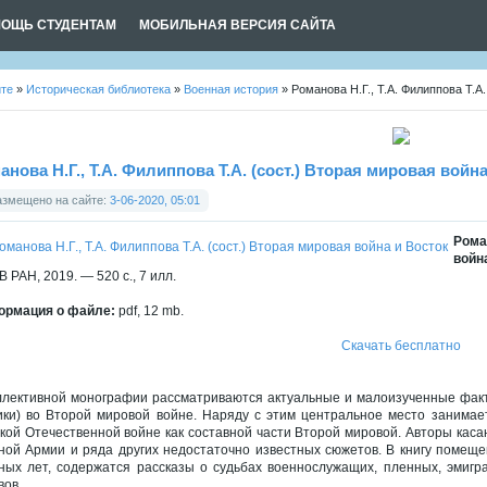
ОЩЬ СТУДЕНТАМ
МОБИЛЬНАЯ ВЕРСИЯ САЙТА
йте
»
Историческая библиотека
»
Военная история
» Романова Н.Г., Т.А. Филиппова Т.А.
анова Н.Г., Т.А. Филиппова Т.А. (сост.) Вторая мировая войн
азмещено на сайте:
3-06-2020, 05:01
Роман
войн
В РАН, 2019. — 520 с., 7 илл.
рмация о файле:
pdf, 12 mb.
Скачать бесплатно
ллективной монографии рассматриваются актуальные и малоизученные факт
ки) во Второй мировой войне. Наряду с этим центральное место занимает
кой Отечественной войне как составной части Второй мировой. Авторы каса
ной Армии и ряда других недостаточно известных сюжетов. В книгу помещ
ных лет, содержатся рассказы о судьбах военнослужащих, пленных, эмигр
вов.