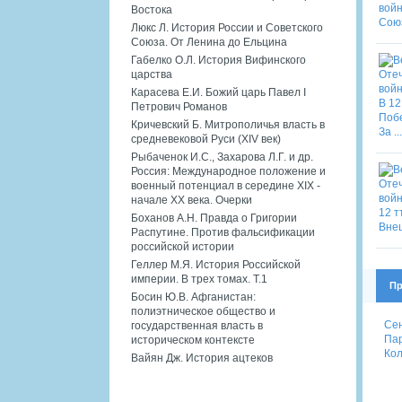
Востока
Люкс Л. История России и Советского
Союза. От Ленина до Ельцина
Габелко О.Л. История Вифинского
царства
Карасева Е.И. Божий царь Павел I
Петрович Романов
Кричевский Б. Митрополичья власть в
средневековой Руси (XIV век)
Рыбаченок И.С., Захарова Л.Г. и др.
Россия: Международное положение и
военный потенциал в середине XIX -
начале XX века. Очерки
Боханов А.Н. Правда о Григории
Распутине. Против фальсификации
российской истории
Геллер М.Я. История Российской
империи. В трех томах. Т.1
Пр
Босин Ю.В. Афганистан:
полиэтническое общество и
Сен
государственная власть в
Пар
историческом контексте
Кол
Вайян Дж. История ацтеков