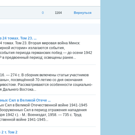
0
1164
Вернуться
24 томах. Том 23. ...
24 томах. Том 23. Вторая мировая война Минск:
мирной истории» излагаются события,
 события периода германских побед — до осени 1942
Р в предвоенный период; освещены ранее...
6. — 274 с. В сборник включены статьи участников
ны», посвящённой 70-летию со дня окончания
адивостоке. Рассматриваются особенности социально-
 Дальнего Востока...
ных Сил в Великой Отече ...
ных Сил в Великой Отечественной войне 1941-1945
х Вооруженных Сил в период отражения нападения
 1942 г.). - М.: Воениздат, 1958. — 735 с. Труд
твенной войне 1941-1945...
2 т. Том 2