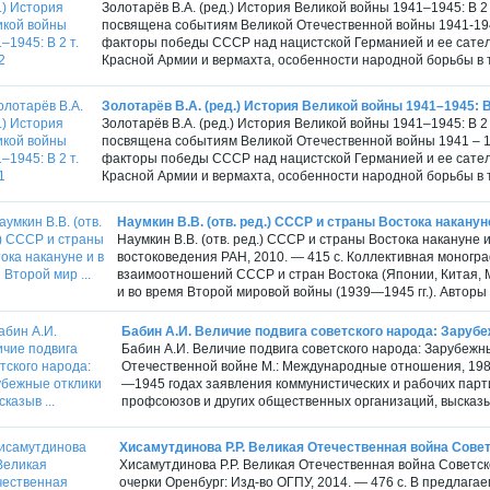
Золотарёв В.А. (ред.) История Великой войны 1941–1945: В 2 
посвящена событиям Великой Отечественной войны 1941-1945
факторы победы СССР над нацистской Германией и ее сател
Красной Армии и вермахта, особенности народной борьбы в т
Золотарёв В.А. (ред.) История Великой войны 1941–1945: В 
Золотарёв В.А. (ред.) История Великой войны 1941–1945: В 2 
посвящена событиям Великой Отечественной войны 1941 – 19
факторы победы СССР над нацистской Германией и ее сател
Красной Армии и вермахта, особенности народной борьбы в т
Наумкин В.В. (отв. ред.) СССР и страны Востока накануне
Наумкин В.В. (отв. ред.) СССР и страны Востока накануне 
востоковедения РАН, 2010. — 415 с. Коллективная моног
взаимоотношений СССР и стран Востока (Японии, Китая, М
и во время Второй мировой войны (1939—1945 гг.). Автор
Бабин А.И. Величие подвига советского народа: Зарубе
Бабин А.И. Величие подвига советского народа: Зарубежн
Отечественной войне М.: Международные отношения, 1985
—1945 годах заявления коммунистических и рабочих парти
профсоюзов и других общественных организаций, высказы
Хисамутдинова Р.Р. Великая Отечественная война Советс
Хисамутдинова Р.Р. Великая Отечественная война Советск
очерки Оренбург: Изд-во ОГПУ, 2014. — 476 с. В предлаг