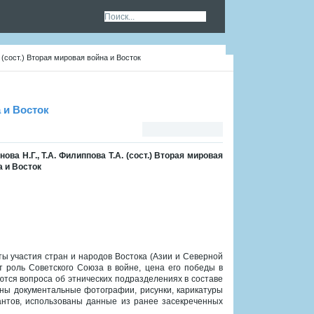
 (сост.) Вторая мировая война и Восток
а и Восток
ова Н.Г., Т.А. Филиппова Т.А. (сост.) Вторая мировая
а и Восток
ы участия стран и народов Востока (Азии и Северной
 роль Советского Союза в войне, цена его победы в
ются вопроса об этнических подразделениях в составе
ены документальные фотографии, рисунки, карикатуры
антов, использованы данные из ранее засекреченных