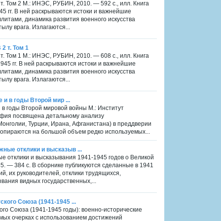
т. Том 2 М.: ИНЭС, РУБИН, 2010. — 592 с., илл. Книга
 гг. В ней раскрываются истоки и важнейшие
литами, динамика развития военного искусства
ылу врага. Излагаются...
2 т. Том 1
т. Том 1 М.: ИНЭС, РУБИН, 2010. — 608 с., илл. Книга
45 гг. В ней раскрываются истоки и важнейшие
литами, динамика развития военного искусства
ылу врага. Излагаются...
 и в годы Второй мир ...
и в годы Второй мировой войны М.: Институт
рафия посвящена детальному анализу
онголии, Турции, Ирана, Афганистана) в преддверии
ы опираются на большой объем редко используемых...
жные отклики и высказыв ...
ые отклики и высказывания 1941-1945 годов о Великой
. — 384 с. В сборнике публикуются сделанные в 1941
й, их руководителей, отклики трудящихся,
вания видных государственных,...
кого Союза (1941-1945 ...
ого Союза (1941-1945 годы): военно-исторические
аемых очерках с использованием достижений