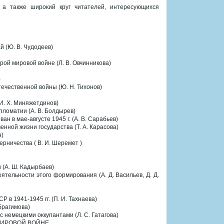
, а также широкий круг читателей, интересующихся
(Ю. В. Чудодеев)
ой мировой войне (Л. В. Овчинникова)
)
ечественной войны (Ю. Н. Тихонов)
(И. Х. Миняжетдинов)
пломатии (А. В. Болдырев)
н в мае-августе 1945 г. (А. В. Сарабьев)
нной жизни государства (Т. А. Карасова)
н)
ерничества ( В. И. Шеремет )
(А. Ш. Кадырбаев)
тельности этого формирования (А. Д. Васильев, Д. Д.
в 1941-1945 гг. (П. И. Тахнаева)
брагимова)
 немецкими оккупантами (Л. С. Гатагова)
 МИРОВОЙ ВОЙНЕ