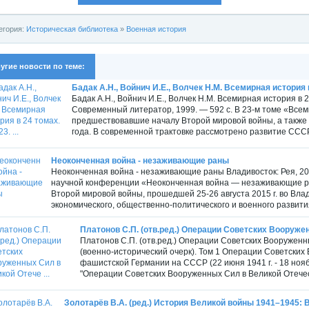
егория:
Историческая библиотека
»
Военная история
угие новости по теме:
Бадак А.Н., Войнич И.Е., Волчек Н.М. Всемирная история в 
Бадак А.Н., Войнич И.Е., Волчек Н.М. Всемирная история в 
Современный литератор, 1999. — 592 с. В 23-м томе «Все
предшествовавшие началу Второй мировой войны, а также
года. В современной трактовке рассмотрено развитие ССС
Неоконченная война - незаживающие раны
Неоконченная война - незаживающие раны Владивосток: Рея, 201
научной конференции «Неоконченная война — незаживающие ра
Второй мировой войны, прошедшей 25-26 августа 2015 г. во Вл
экономического, общественно-политического и военного развития
Платонов С.П. (отв.ред.) Операции Советских Вооружен
Платонов С.П. (отв.ред.) Операции Советских Вооружен
(военно-исторический очерк). Том 1 Операции Советски
фашистской Германии на СССР (22 июня 1941 г. - 18 ноября
"Операции Советских Вооруженных Сил в Великой Отечес
Золотарёв В.А. (ред.) История Великой войны 1941–1945: В 