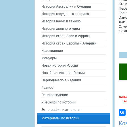
Кто 
История Австралии и Океании
Пере
Тран
История государства и права
Изме
История науки и техники
Жизн
Служ
История древнего мира
Об а
История стран Азии и Африки
История стран Европы и Америки
Краеведение
Мемуары
Новая история России
Новейшая история России
Периодические издания
Разное
Религиоведение
озна
ж
Учебники по истории
Этнография и этнология
Материалы по истории
Ко