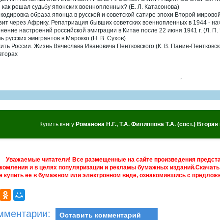
и как решал судьбу японских военнопленных? (Е. Л. Катасонова)
кодировка образа японца в русской и советской сатире эпохи Второй мировой
зит через Африку. Репатриация бывших советских военнопленных в 1944 - начал
нение настроений российской эмиграции в Китае после 22 июня 1941 г. (Л. П.
ь русских эмигрантов в Марокко (Н. В. Сухов)
ить России. Жизнь Вячеслава Ивановича Пентковского (К. В. Панин-Пентковск
вторах
,
Купить книгу
Романова Н.Г., Т.А. Филиппова Т.А. (сост.) Втора
Уважаемые читатели! Все размещенные на сайте произведения предст
комления и в целях популяризации и рекламы бумажных изданий.Скачать 
е купить ее в бумажном или электронном виде, ознакомившись с предложе
мментарии:
Оставить комментарий