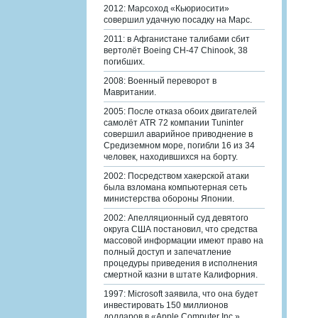
2012: Марсоход «Кьюриосити»
совершил удачную посадку на Марс.
2011: в Афганистане талибами сбит
вертолёт Boeing CH-47 Chinook, 38
погибших.
2008: Военный переворот в
Мавритании.
2005: После отказа обоих двигателей
самолёт ATR 72 компании Tuninter
совершил аварийное приводнение в
Средиземном море, погибли 16 из 34
человек, находившихся на борту.
2002: Посредством хакерской атаки
была взломана компьютерная сеть
министерства обороны Японии.
2002: Апелляционный суд девятого
округа США постановил, что средства
массовой информации имеют право на
полный доступ и запечатление
процедуры приведения в исполнения
смертной казни в штате Калифорния.
1997: Microsoft заявила, что она будет
инвестировать 150 миллионов
долларов в «Apple Computer Inc.».