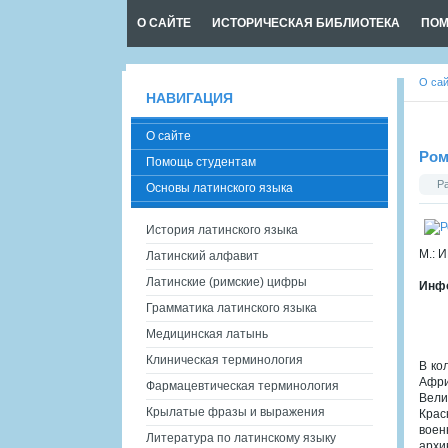
О САЙТЕ
ИСТОРИЧЕСКАЯ БИБЛИОТЕКА
ПОМ
О са
НАВИГАЦИЯ
О сайте
Ром
Помощь студентам
Р
Основы латинского языка
История латинского языка
М.: И
Латинский алфавит
Латинские (римские) цифры
Инфо
Грамматика латинского языка
Медицинская латынь
Клиническая терминология
В ко
Афри
Фармацевтическая терминология
Вели
Крылатые фразы и выражения
Крас
воен
Литература по латинскому языку
архи