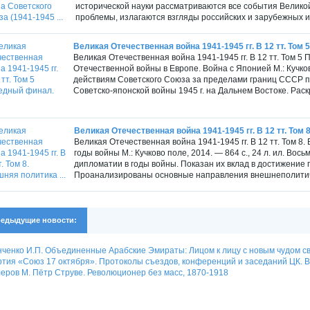
исторической науки рассматриваются все события Велик
проблемы, излагаются взгляды российских и зарубежных и
Великая Отечественная война 1941-1945 гг. В 12 тт. Том 
Великая Отечественная война 1941-1945 гг. В 12 тт. Том
Отечественной войны в Европе. Война с Японией М.: Кучко
действиям Советского Союза за пределами границ СССР пр
Советско-японской войны 1945 г. на Дальнем Востоке. Рас
Великая Отечественная война 1941-1945 гг. В 12 тт. Том 8
Великая Отечественная война 1941-1945 гг. В 12 тт. Том 
годы войны М.: Кучково поле, 2014. — 864 с., 24 л. ил. Во
дипломатии в годы войны. Показан их вклад в достижение
Проанализированы основные направления внешнеполитиче
едыдущие новости:
ченко И.П. Объединенные Арабские Эмираты: Лицом к лицу с новым чудом с
тия «Союз 17 октября». Протоколы съездов, конференций и заседаний ЦК. В 
еров М. Пётр Струве. Революционер без масс, 1870-1918