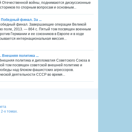
ой Отечественной войны, поднимаются дискуссионные
сториков по спорным вопросам и основным...
5 Победный финал. За ...
 5 Победный финал. Завершающие операции Великой
во поле, 2013. — 864 с. Пятый том посвящен военным
отив Германии и ее союзников в Европе и в ходе
крывается интернациональная миссия...
. Внешняя политика ...
8. Внешняя политика и дипломатия Советского Союза в
сьмой том посвящен советской внешней политике и
 победы над блоком фашистских агрессоров.
ской деятельности СССР во время...
вета
2-х томах.