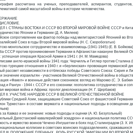
графия рассчитана на ученых, преподавателей, аспирантов, студентов
лематикой самой масштабной войны в истории человечества.
ЕРЖАНИЕ
ДИСЛОВИЕ.
ЕЛ I. СТРАНЫ ВОСТОКА И СССР ВО ВТОРОЙ МИРОВОЙ ВОЙНЕ СССР и Китай 
удничество Японии и Германии (Д. А. Милеев)
йское сопротивление как фактор победы над милитаристской Японией во Втор
ралийский Союз в годы Второй мировой войны (Н. С. Скоробогатых)
тско-монгольское сотрудничество и взаимопомощь (1941-1945) (Е. В. Бойкова
ба СССР против проникновения Германии в Афганистан накануне Великой От
: успешная операция Красной Армии в 1941 г. (Н. М. Мамедова)
улисами англо-иракской войны 1941 года: Черчилль и Гитлер против Сталина 
тско-турецкие отношения в 1940 г. и «берлинская» провокация германской ди
ый рассвет независимости в отблесках победы Советского Союза: Сирия и Лива
 и значение израильтян - участников Великой Отечественной войны в обществе
ация «Факел» и военные действия союзников: взгляд из Марокко (С. Э. Бабки
рад и Рангун - 1944 г. СССР и его союзники: геополитика сотрудничества и соп
ая мировая война и Африка: пролог деколонизации (Н. Г. Щербаков)
ДЕЛ II. УЧАСТИЕ НАРОДОВ СССР В ВЕЛИКОЙ ОТЕЧЕСТВЕННОЙ ВОЙНЕ
ублики Средней Азии, защищавшие Советский Союз от фашистской Германии 
ион Туркестан» в составе вермахта и национальные подходы в освещении дея
льев)
а за Кавказ и ее значение: новые подходы и оценки (А. Ю. Безугольный)
ельный Дагестанский кавалерийский эскадрон» и национальная политика СССР 
кость и мужество воинов Чечено-Ингушетии в боях под Сталинградом (З. Х. И
национальные коллизии в советских воинских подразделениях, сражавшихся с
ДЕЛ III. ПОЛОЖЕНИЕ ПЛЕННЫХ . РОЛЬ РУССКОЙ ЭМИГРАЦИИ ВО ВТОРОЙ