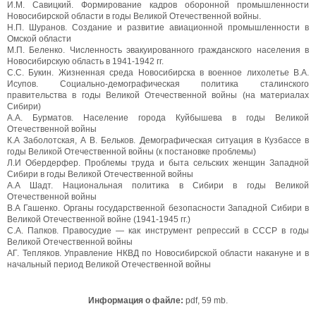
И.М. Савицкий. Формирование кадров оборонной промышленности
Новосибирской области в годы Великой Отечественной войны.
Н.П. Шуранов. Создание и развитие авиационной промышленности в
Омской области
М.П. Беленко. Численность эвакуированного гражданского населения в
Новосибирскую область в 1941-1942 гг.
С.С. Букин. Жизненная среда Новосибирска в военное лихолетье В.А.
Исупов. Социально-демографическая политика сталинского
правительства в годы Великой Отечественной войны (на материалах
Сибири)
А.А. Бурматов. Население города Куйбышева в годы Великой
Отечественной войны
К.А Заболотская, А В. Бельков. Демографическая ситуация в Кузбассе в
годы Великой Отечественной войны (к постановке проблемы)
Л.И Обердерфер. Проблемы труда и быта сельских женщин Западной
Сибири в годы Великой Отечественной войны
A.А Шадт. Национальная политика в Сибири в годы Великой
Отечественной войны
B.А Гашенко. Органы государственной безопасности Западной Сибири в
Великой Отечественной войне (1941-1945 гг.)
C.А. Папков. Правосудие — как инструмент репрессий в СССР в годы
Великой Отечественной войны
АГ. Тепляков. Управление НКВД по Новосибирской области накануне и в
начальный период Великой Отечественной войны
Информация о файле:
pdf, 59 mb.