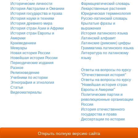
Исторические личности
Фармацевтический словарь
История Австралии и Океании
Лекарственные растения
История государства и права
Юридическая терминология
История науки и техники
Русско-латинский словарь
История древнего мира
Крылатые фразы и
История стран Азии и Африки
выражения
История стран Европы и
История латинского языка
Америки
Латинский алфавит
Краеведениеи
Латинские (римские) цифры
Мемуары
Грамматика латинского языка
Новая история России
Литература по латинскому
Новейшая история России
языку
Периодические издания
Разное
Ответы на вопросы по курсу
Религиоведение
"Отечественная история"
Учебники по истории
Ответы на вопросы по курсу
Этнография и этнология
"Новейшая история стран
Статьи
Европы и Америки"
Видеоматериалы
Политические партии и
революционные организации
России
История отечественного
государства и права
Диссертации по истории
Открыть полную версию сайта