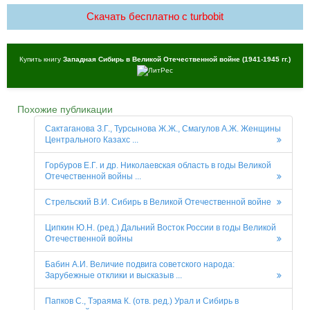
Скачать бесплатно c turbobit
Купить книгу
Западная Сибирь в Великой Отечественной войне (1941-1945 гг.)
Похожие публикации
Сактаганова З.Г., Турсынова Ж.Ж., Смагулов А.Ж. Женщины
Центрального Казахс ...
Горбуров Е.Г. и др. Николаевская область в годы Великой
Отечественной войны ...
Стрельский В.И. Сибирь в Великой Отечественной войне
Ципкин Ю.Н. (ред.) Дальний Восток России в годы Великой
Отечественной войны
Бабин А.И. Величие подвига советского народа:
Зарубежные отклики и высказыв ...
Папков С., Тэраяма К. (отв. ред.) Урал и Сибирь в