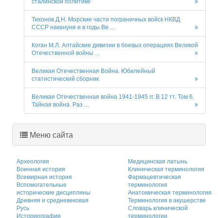
сталинской политике
Тихонов Д.Н. Морские части пограничных войск НКВД
СССР накануне и в годы Ве ...
Коган М.Л. Алтайские дивизии в боевых операциях Великой
Отечественной войны ...
Великая Отечественная Война. Юбилейный
статистический сборник
Великая Отечественная война 1941-1945 гг. В 12 тт. Том 6.
Тайная война. Раз ...
Меню сайта
Археология
Медицинская латынь
Военная история
Клиническая терминология
Всемирная история
Фармацевтическая
Вспомогательные
терминология
исторические дисциплины
Анатомическая терминология
Древняя и средневековая
Терминология в акушерстве
Русь
Словарь клинической
Историография
терминологии