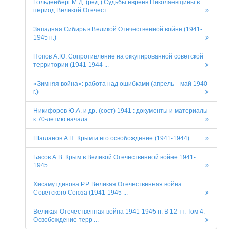
Гольденберг М.Д. (ред.) Судьбы евреев Николаевщины в
период Великой Отечест ...
Западная Сибирь в Великой Отечественной войне (1941-
1945 гг.)
Попов А.Ю. Сопротивление на оккупированной советской
территории (1941-1944 ...
«Зимняя война»: работа над ошибками (апрель—май 1940
г.)
Никифоров Ю.А. и др. (сост) 1941 : документы и материалы
к 70-летию начала ...
Шагланов А.Н. Крым и его освобождение (1941-1944)
Басов А.В. Крым в Великой Отечественной войне 1941-
1945
Хисамутдинова Р.Р. Великая Отечественная война
Советского Союза (1941-1945 ...
Великая Отечественная война 1941-1945 гг. В 12 тт. Том 4.
Освобождение терр ...