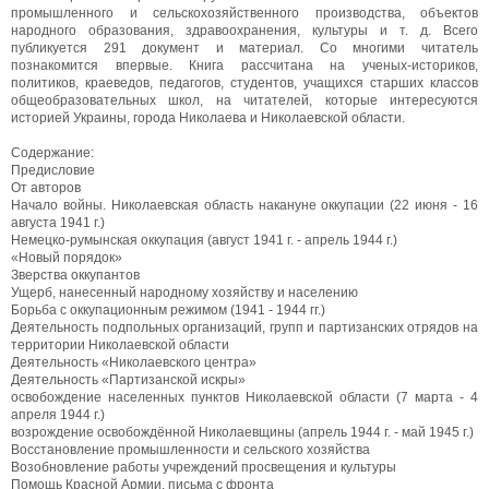
промышленного и сельскохозяйственного производства, объектов
народного образования, здравоохранения, культуры и т. д. Всего
публикуется 291 документ и материал. Со многими читатель
познакомится впервые. Книга рассчитана на ученых-историков,
политиков, краеведов, педагогов, студентов, учащихся старших классов
общеобразовательных школ, на читателей, которые интересуются
историей Украины, города Николаева и Николаевской области.
Содержание:
Предисловие
От авторов
Начало войны. Николаевская область накануне оккупации (22 июня - 16
августа 1941 г.)
Немецко-румынская оккупация (август 1941 г. - апрель 1944 г.)
«Новый порядок»
Зверства оккупантов
Ущерб, нанесенный народному хозяйству и населению
Борьба с оккупационным режимом (1941 - 1944 гг.)
Деятельность подпольных организаций, групп и партизанских отрядов на
территории Николаевской области
Деятельность «Николаевского центра»
Деятельность «Партизанской искры»
освобождение населенных пунктов Николаевской области (7 марта - 4
апреля 1944 г.)
возрождение освобождённой Николаевщины (апрель 1944 г. - май 1945 г.)
Восстановление промышленности и сельского хозяйства
Возобновление работы учреждений просвещения и культуры
Помощь Красной Армии, письма с фронта