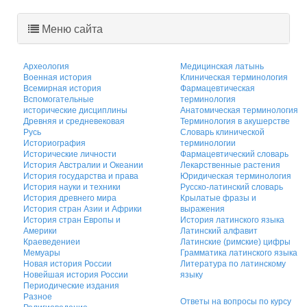
Меню сайта
Археология
Медицинская латынь
Военная история
Клиническая терминология
Всемирная история
Фармацевтическая
Вспомогательные
терминология
исторические дисциплины
Анатомическая терминология
Древняя и средневековая
Терминология в акушерстве
Русь
Словарь клинической
Историография
терминологии
Исторические личности
Фармацевтический словарь
История Австралии и Океании
Лекарственные растения
История государства и права
Юридическая терминология
История науки и техники
Русско-латинский словарь
История древнего мира
Крылатые фразы и
История стран Азии и Африки
выражения
История стран Европы и
История латинского языка
Америки
Латинский алфавит
Краеведениеи
Латинские (римские) цифры
Мемуары
Грамматика латинского языка
Новая история России
Литература по латинскому
Новейшая история России
языку
Периодические издания
Разное
Ответы на вопросы по курсу