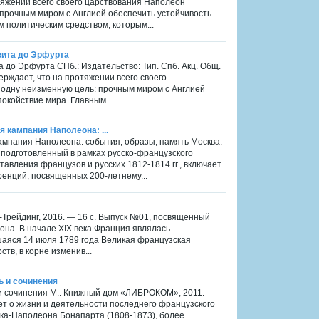
тяжении всего своего царствования Наполеон
прочным миром с Англией обеспечить устойчивость
м политическим средством, которым...
ьзита до Эрфурта
а до Эрфурта СПб.: Издательство: Тип. Спб. Акц. Общ.
ерждает, что на протяжении всего своего
одну неизменную цель: прочным миром с Англией
окойствие мира. Главным...
я кампания Наполеона: ...
 кампания Наполеона: события, образы, память Москва:
 подготовленный в рамках русско-французского
тавления французов и русских 1812-1814 гг., включает
енций, посвященных 200-летнему...
Трейдинг, 2016. — 16 с. Выпуск №01, посвященный
на. В начале XIX века Франция являлась
шаяся 14 июля 1789 года Великая французская
тв, в корне изменив...
ь и сочинения
ь и сочинения М.: Книжный дом «ЛИБРОКОМ», 2011. —
ет о жизни и деятельности последнего французского
ка-Наполеона Бонапарта (1808-1873), более