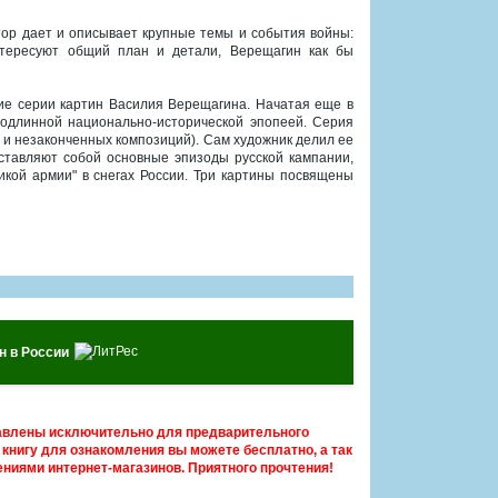
автор дает и описывает крупные темы и события войны:
интересуют общий план и детали, Верещагин как бы
ние серии картин Василия Верещагина. Начатая еще в
подлинной национально-исторической эпопеей. Серия
в и незаконченных композиций). Сам художник делил ее
дставляют собой основные эпизоды русской кампании,
икой армии" в снегах России. Три картины посвящены
н в России
авлены исключительно для предварительного
книгу для ознакомления вы можете бесплатно, а так
ниями интернет-магазинов. Приятного прочтения!