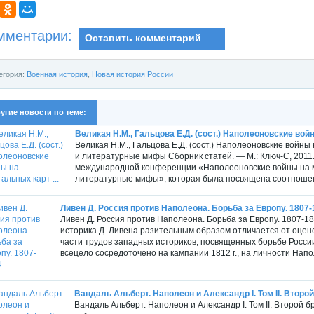
мментарии:
Оставить комментарий
егория:
Военная история
,
Новая история России
угие новости по теме:
Великая Н.М., Гальцова Е.Д. (сост.) Наполеоновские войн
Великая Н.М., Гальцова Е.Д. (сост.) Наполеоновские войн
и литературные мифы Сборник статей. — М.: Ключ-С, 2011
международной конференции «Наполеоновские войны на м
литературные мифы», которая была посвящена соотношен
Ливен Д. Россия против Наполеона. Борьба за Европу. 1807-
Ливен Д. Россия против Наполеона. Борьба за Европу. 1807-1
историка Д. Ливена разительным образом отличается от оцен
части трудов западных историков, посвященных борьбе Росси
всецело сосредоточено на кампании 1812 г., на личности Напол
Вандаль Альберт. Наполеон и Александр I. Том II. Второй 
Вандаль Альберт. Наполеон и Александр I. Том II. Второй 