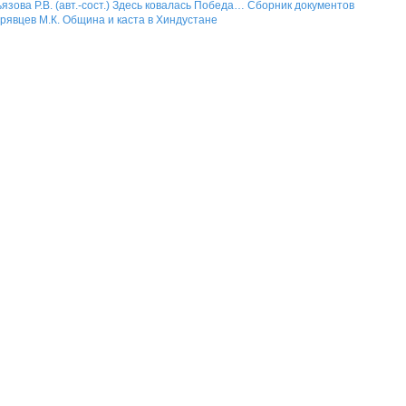
язова Р.В. (авт.-сост.) Здесь ковалась Победа… Сборник документов
рявцев М.К. Община и каста в Хиндустане