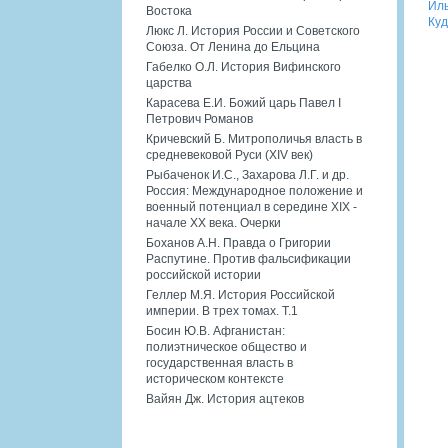
Иль
Востока
Куд
Люкс Л. История России и Советского
Союза. От Ленина до Ельцина
Габелко О.Л. История Вифинского
царства
Карасева Е.И. Божий царь Павел I
Петрович Романов
Кричевский Б. Митрополичья власть в
средневековой Руси (XIV век)
Рыбаченок И.С., Захарова Л.Г. и др.
Россия: Международное положение и
военный потенциал в середине XIX -
начале XX века. Очерки
Боханов А.Н. Правда о Григории
Распутине. Против фальсификации
российской истории
Геллер М.Я. История Российской
империи. В трех томах. Т.1
Босин Ю.В. Афганистан:
полиэтническое общество и
государственная власть в
историческом контексте
Вайян Дж. История ацтеков