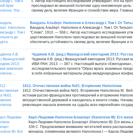
с. Автор настоящего исследования утверждает, что на про
преследовал во внешней политике одну неизменную цель: 
своему делу, величие Франции и спокойствие мира. Главны
Вандаль Альберт. Наполеон и Александр I. Том I. От Тил
Вандаль Альберт. Наполеон и Александр I. Том I. От Тильзит
"Слово", 1910. — 568 с. Автор настоящего исследования утв
царствования Наполеон преследовал во внешней политике 
обеспечить устойчивость своему делу, величие Франции и сп
Чудинов А.В. (ред.) Французский ежегодник 2013: Русска
Чудинов А.В. (ред.) Французский ежегодник 2013: Русская
ИВИ РАН, 2013. — 387 с. Настоящий выпуск «Ежегодника»,
исследовательского проекта "Образ врага: взаимные предс
в себя избранные материалы ряда международных конфер
1812. Отечественная война №01. Вторжение Наполеона
1812. Отечественная война №01. Вторжение Наполеона М.: Веб-
истокам русско-французских противоречий и вторжению Наполео
могущественной державой и находилась в зените славы. Начав
революция оказала влияние на судьбы всех европейских государс
Карл-Людовик-Наполеон Бонапарт (Наполеон III): Его жизн
Карл-Людовик-Наполеон Бонапарт (Наполеон III): Его жизн
336 С. Предлагаемая вниманию читателей книга рассказыва
монарха, племянника великого Наполеона I — Карла-Людови