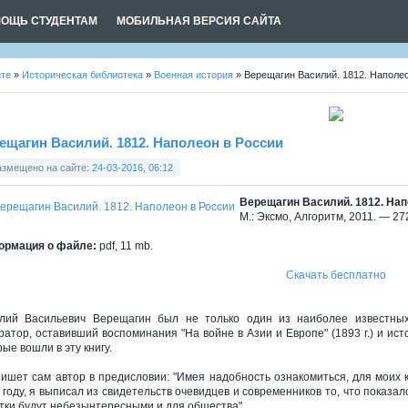
ОЩЬ СТУДЕНТАМ
МОБИЛЬНАЯ ВЕРСИЯ САЙТА
йте
»
Историческая библиотека
»
Военная история
» Верещагин Василий. 1812. Наполе
ещагин Василий. 1812. Наполеон в России
азмещено на сайте:
24-03-2016, 06:12
Верещагин Василий. 1812. Нап
М.: Эксмо, Алгоритм, 2011. — 272
рмация о файле:
pdf, 11 mb.
Скачать бесплатно
лий Васильевич Верещагин был не только один из наиболее известных 
ратор, оставивший воспоминания "На войне в Азии и Европе" (1893 г.) и ис
рые вошли в эту книгу.
пишет сам автор в предисловии: "Имея надобность ознакомиться, для моих 
 году, я выписал из свидетельств очевидцев и современников то, что показал
тки будут небезынтересными и для общества".