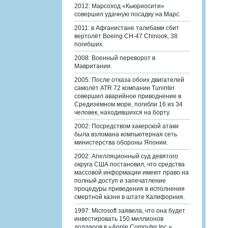
2012: Марсоход «Кьюриосити»
совершил удачную посадку на Марс.
2011: в Афганистане талибами сбит
вертолёт Boeing CH-47 Chinook, 38
погибших.
2008: Военный переворот в
Мавритании.
2005: После отказа обоих двигателей
самолёт ATR 72 компании Tuninter
совершил аварийное приводнение в
Средиземном море, погибли 16 из 34
человек, находившихся на борту.
2002: Посредством хакерской атаки
была взломана компьютерная сеть
министерства обороны Японии.
2002: Апелляционный суд девятого
округа США постановил, что средства
массовой информации имеют право на
полный доступ и запечатление
процедуры приведения в исполнения
смертной казни в штате Калифорния.
1997: Microsoft заявила, что она будет
инвестировать 150 миллионов
долларов в «Apple Computer Inc.».