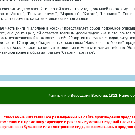
а состоит из двух частей. В первой части "1812 год", большей по объему, 
ар в Москве", "Великая армия", "Маршалы", "Казаки", "Наполеон". Его 
тывает огромные куски этой многосерийной эпопеи.
ая часть книги "Наполеон в России" представляет собой подробное описа
же, она до конца дней остается главным делом художника и становится 
лась незавершенной и включает в себя 20 картин (не считая этюдов, рисунко
ве части: 17 картин, объединенных названием "Наполеон I в России", пре
ная от Бородинского сражения, вторжения в Москву и кончая гибелью "Вел
изанской войне и образуют раздел "Старый партизан".
,
Купить книгу
Верещагин Василий. 1812. Наполео
Уважаемые читатели! Все размещенные на сайте произведения предст
комления и в целях популяризации и рекламы бумажных изданий.Скачать 
е купить ее в бумажном или электронном виде, ознакомившись с предложе