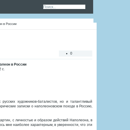
он в России
0
олеон в России
 с.
русских художников-баталистов, но и талантливый
торические записки о наполеоновском походе в Россию,
картин, с личностью и образом действий Наполеона, в
ось мне наиболее характерным, в уверенности, что эти