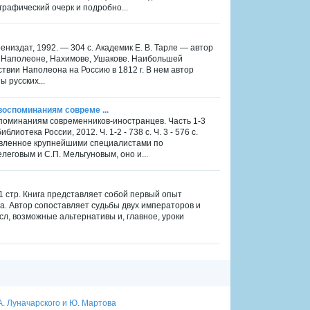
ографический очерк и подробно...
низдат, 1992. — 304 с. Академик Е. В. Тарле — автор
е, Наполеоне, Нахимове, Ушакове. Наибольшей
твии Наполеона на Россию в 1812 г. В нем автор
 русских...
 воспоминаниям совреме ...
оспоминаниям современников-иностранцев. Часть 1-3
иотека России, 2012. Ч. 1-2 - 738 с. Ч. 3 - 576 с.
товленное крупнейшими специалистами по
еговым и С.П. Мельгуновым, оно и...
1 стр. Книга представляет собой первый опыт
. Автор сопоставляет судьбы двух императоров и
ысл, возможные альтернативы и, главное, уроки
 А. Луначарского и Ю. Мартова