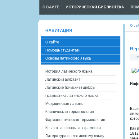
О САЙТЕ
ИСТОРИЧЕСКАЯ БИБЛИОТЕКА
ПОМ
О са
НАВИГАЦИЯ
О сайте
Вер
Помощь студентам
Р
Основы латинского языка
История латинского языка
Латинский алфавит
Инфо
Латинские (римские) цифры
Грамматика латинского языка
Медицинская латынь
Васи
Клиническая терминология
лите
кото
Фармацевтическая терминология
Крылатые фразы и выражения
Как 
1812
Литература по латинскому языку
заме