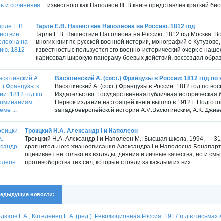
известного как Наполеон III. В книге представлен краткий би
Тарле Е.В. Нашествие Наполеона на Россию. 1812 год
Тарле Е.В. Нашествие Наполеона на Россию. 1812 год Москва: Вое
многих книг по русской военной истории, монографий о Кутузов
известностью пользуется его военно-исторический очерк о нашес
нарисовал широкую панораму боевых действий, воссоздал образы
Васютинский А. (сост.) Французы в России: 1812 год по
Васютинский А. (сост.) Французы в России: 1812 год по в
Издательство: Государственная публичная историческая библ
Первое издание настоящей книги вышло в 1912 г. Подго
западноевропейской истории А.М.Васютинским, А.К. Дживел
Троицкий Н.А. Александр I и Наполеон
Троицкий Н.А. Александр I и Наполеон М.: Высшая школа, 1994. — 31
сравнительного жизнеописания Александра I и Наполеона Бонапарта
оценивает не только их взгляды, деяния и личные качества, но и см
противоборства тех сил, которые стояли за каждым из них....
едыдущие новости:
дюгов Г.А., Котеленец Е.А. (ред.). Революционная Россия. 1917 год в письмах