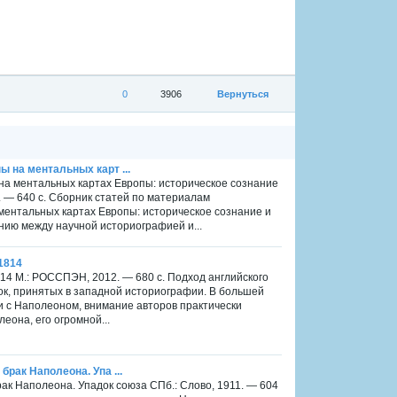
0
3906
Вернуться
ы на ментальных карт ...
ы на ментальных картах Европы: историческое сознание
. — 640 с. Сборник статей по материалам
ентальных картах Европы: историческое сознание и
ию между научной историографией и...
1814
814 М.: РОССПЭН, 2012. — 680 с. Подход английского
ок, принятых в западной историографии. В большей
и с Наполеоном, внимание авторов практически
еона, его огромной...
брак Наполеона. Упа ...
брак Наполеона. Упадок союза СПб.: Слово, 1911. — 604