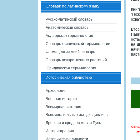
Словари по латинскому языку
Книг
"Пож
Русско-латинский словарь
охва
Анатомический словарь
Втор
Пари
Акушерская терминология
оста
Словарь клинической терминологии
на д
начи
Фармацевтический словарь
парт
Словарь лекарственных растений
Юридическая терминология
Историческая библиотека
Археология
Военная история
Всемирная история
Вспомогательные ист. дисциплины
Древняя и средневековая Русь
озна
Историография
ж
Исторические личности