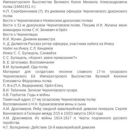
Императорского Высочества Великого Князя Михаила Александровича
полка (16681911 гг.)
Н.П. Серебренников (?). Из дневника офицера Черниговского драгунского
полка
Вести о Черниговском и Нежинском драгунских полках
Вести о 51-м драгунском Черниговском полке. Письма И.И. Жучина жене
командира полка С.Н. Зенкевич в Орёл
Вести о Черниговцах
И.И. Жучин. Дневник вахмистра
A. Д. Далматов Рассказ унтер-офицера, участника набега на Инкоу
Набег на Инкоу. С.Л. Киндяков
Инкоу C. С. Булацель. Санвайза
С.С. Булацель. «Корнет, какое приказание?»
B. Е. Штельмах. Воспоминания
В.М. Кульчицкий. Ода полку
Материал для солдатских песенок славного 17-го гусарского
Черниговского Её Императорского Высочества Великой Княгини
Елизаветы Фёдоровны полка
П. В-в (П.А. Ведерников). Орёл-Елец
В.И. Табачнев. Записки Черниговского гусара
А.В. Горбатов. Годы и войны
Памятный адрес 17-му гусарскому Черниговскому полку
Воспоминания о Н.Н. Куражсковском жены и сына
А.М. Драгомиров. Рейд сводной кавалерийской дивизии генерала Сергея
Ванновского в Галиции между 2/15 и 10/23 августа 1914 года
А.М. Драгомиров. Из войны 1914-1917 гг. Черты подлинного русского
геройства
Н.Г. Володченко. Действие 16-й кавалерийской дивизии