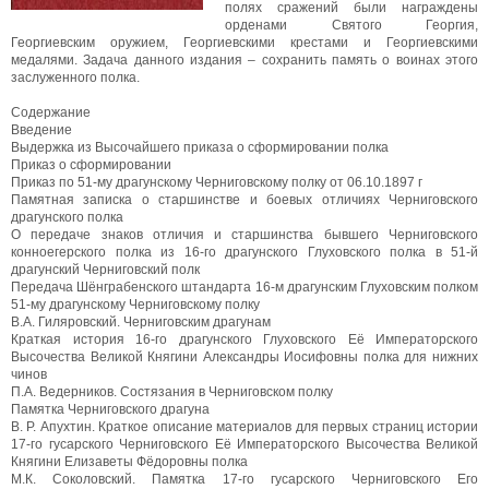
полях сражений были награждены
орденами Святого Георгия,
Георгиевским оружием, Георгиевскими крестами и Георгиевскими
медалями. Задача данного издания – сохранить память о воинах этого
заслуженного полка.
Содержание
Введение
Выдержка из Высочайшего приказа о сформировании полка
Приказ о сформировании
Приказ по 51-му драгунскому Черниговскому полку от 06.10.1897 г
Памятная записка о старшинстве и боевых отличиях Черниговского
драгунского полка
О передаче знаков отличия и старшинства бывшего Черниговского
конноегерского полка из 16-го драгунского Глуховского полка в 51-й
драгунский Черниговский полк
Передача Шёнграбенского штандарта 16-м драгунским Глуховским полком
51-му драгунскому Черниговскому полку
В.А. Гиляровский. Черниговским драгунам
Краткая история 16-го драгунского Глуховского Её Императорского
Высочества Великой Княгини Александры Иосифовны полка для нижних
чинов
П.А. Ведерников. Состязания в Черниговском полку
Памятка Черниговского драгуна
B. Р. Апухтин. Краткое описание материалов для первых страниц истории
17-го гусарского Черниговского Её Императорского Высочества Великой
Княгини Елизаветы Фёдоровны полка
М.К. Соколовский. Памятка 17-го гусарского Черниговского Его