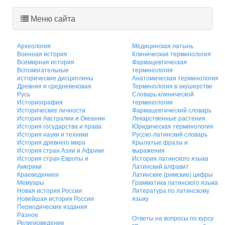
Меню сайта
Археология
Медицинская латынь
Военная история
Клиническая терминология
Всемирная история
Фармацевтическая
Вспомогательные
терминология
исторические дисциплины
Анатомическая терминология
Древняя и средневековая
Терминология в акушерстве
Русь
Словарь клинической
Историография
терминологии
Исторические личности
Фармацевтический словарь
История Австралии и Океании
Лекарственные растения
История государства и права
Юридическая терминология
История науки и техники
Русско-латинский словарь
История древнего мира
Крылатые фразы и
История стран Азии и Африки
выражения
История стран Европы и
История латинского языка
Америки
Латинский алфавит
Краеведениеи
Латинские (римские) цифры
Мемуары
Грамматика латинского языка
Новая история России
Литература по латинскому
Новейшая история России
языку
Периодические издания
Разное
Ответы на вопросы по курсу
Религиоведение