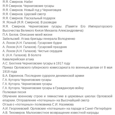
Я.Я. Смирнов. Набег
Я.Я Смирнов. Черниговские гусары
Я.Я. Смирнов. Новый год у Черниговцев
Я.Я. Смирнов. Царский смотр
Я.Я. Смирнов. Пасхальный подарок
Я. Ясный (Я.Я. Смирнов). В разведке
Я.Я. Смирнов. Черниговские гусары. (Памяти Его Императорского
Высочества Великого Князя Михаила Александровича)
П.А. Белов. Описание моей жизни
Забельский. Атака бригады генерала Володченко
А. Лохов (А.Н. Галахов). Гусарские будни
А. Лохов (А.Н. Галахов). Гусарский праздник
А. Лохов (А.Н. Галахов). Чистые сердцем
К. (А.Н. Галахов). В болоте
Кавалерийская атака
А.С. Бехтеев Черниговские гусары в 1917 году
Приказ Орловского губернского комиссариата по военным делам от 8 мая
1918 года
Б.А. Евреинов. Последние судороги деникинской армии
Г.А. Куторга Черниговские гусары
Г.А. Куторга. Черниговские гусары
Г.А. Куторга. Черниговские гусары в Гражданскую войну
Полковая песня
Обучение военному строю и гимнастике в церковных школах Орловской
епархии. Отправление «потешных» на Высочайший смотр
Отзыв о «потешных» полковника С.И. Назимова
А.И. Георгиевский. Орловские «потешные» на параде в Санкт-Петербурге
А.В. Тихомиров. Малоизвестное возвращение известной награды