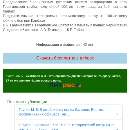
Празднование Черниговским гусарским полком возвращения в полк
Георгиевской трубы, полученной 100 лет тому назад за бой при реке
Кацбах
Поздравительные телеграммы Черниговскому полку к 100-летнему
юбилею боя при Кацбахе
К.Б. Грамматчиков. Георгиевское братство в память о воинах Черниговцах
Сведения об авторах. А.В. Тихомиров, К.Е. Табачнев
Информация о файле:
pdf, 42 mb.
Скачать бесплатно c turbobit
Купить книгу
Тихомиров А.В. Пять против тридцати: история 51-го драгунского,
17-го гусарского Черниговского полка
Похожие публикации
Грулёв М. В. В штабах и на полях Дальнего Востока.
Воспоминания офицера Ген ...
Служба ширванца 1726–1909 г. Исторический очерк 84-го
пехотного Ширванского ...