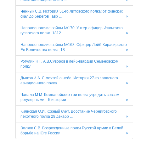
Ченнык С.В. История 51-го Литовского полка: от финских
скал до берегов Тавр ...
Наполеоновские войны №170. Унтер-офицер Изюмского
гусарского полка, 1812
Наполеоновские войны №168. Офицер Лейб-Кирасирского
Ее Величества полка, 18 ...
Рогулин Н.Г. А.В.Суворов в лейб-гвардии Семеновском
полку
Дьяков И.А. С мечтой о небе. История 27-го запасного
авиационного полка
Чапала М.М. Компанейские три полка учредить совсем
регулярными... К истории ...
Киянская О.И. Южный бунт. Восстание Черниговского
пехотного полка 29 декабр ...
Волков С.В. Возрожденные полки Русской армии в Белой
борьбе на Юге России