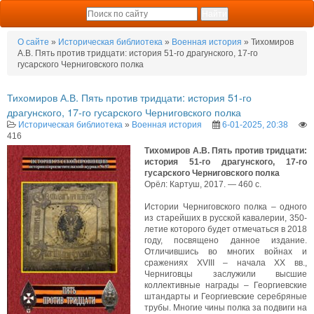
О сайте
»
Историческая библиотека
»
Военная история
» Тихомиров
А.В. Пять против тридцати: история 51-го драгунского, 17-го
гусарского Черниговского полка
Тихомиров А.В. Пять против тридцати: история 51-го
драгунского, 17-го гусарского Черниговского полка
Историческая библиотека
»
Военная история
6-01-2025, 20:38
416
Тихомиров А.В. Пять против тридцати:
история 51-го драгунского, 17-го
гусарского Черниговского полка
Орёл: Картуш, 2017. — 460 с.
Истории Черниговского полка – одного
из старейших в русской кавалерии, 350-
летие которого будет отмечаться в 2018
году, посвящено данное издание.
Отличившись во многих войнах и
сражениях XVIII – начала XX вв.,
Черниговцы заслужили высшие
коллективные награды – Георгиевские
штандарты и Георгиевские серебряные
трубы. Многие чины полка за подвиги на