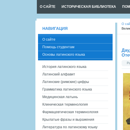
О САЙТЕ
ИСТОРИЧЕСКАЯ БИБЛИОТЕКА
ПОМ
О са
НАВИГАЦИЯ
Вели
О сайте
Помощь студентам
Дау
Основы латинского языка
Оте
Р
История латинского языка
Латинский алфавит
Латинские (римские) цифры
Грамматика латинского языка
Медицинская латынь
Клиническая терминология
Фармацевтическая терминология
Крылатые фразы и выражения
Литература по латинскому языку