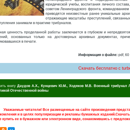
юридической учебы, воспитания личного состав
советом Ленинградского фронта, командование
приводятся неизвестные ранее уникальные архи
отражающие масштабы преступлений, связанных 
тупления занимали в практике трибуналов.
ная ценность проделанной работы заключается в глубоком и непредвзято
ений, основанных только на достоверных архивных документах, при
иковавшихся в печати.
Информация о файле:
pdf, 60
Скачать бесплатно c turbo
пить книгу
Даудов А.Х., Кунцевич Ю.М., Ходяков М.В. Военный трибунал
ликой Отечественной войны
Уважаемые читатели! Все размещенные на сайте произведения предст
комления и в целях популяризации и рекламы бумажных изданий.Скачать 
е купить ее в бумажном или электронном виде, ознакомившись с предложе