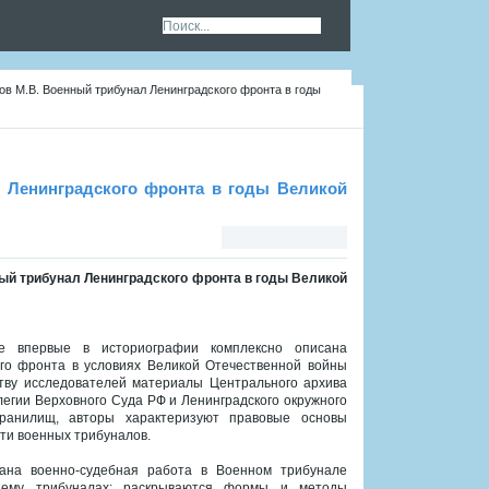
ков М.В. Военный трибунал Ленинградского фронта в годы
л Ленинградского фронта в годы Великой
нный трибунал Ленинградского фронта в годы Великой
е впервые в историографии комплексно описана
ого фронта в условиях Великой Отечественной войны
ству исследователей материалы Центрального архива
егии Верховного Суда РФ и Ленинградского окружного
хранилищ, авторы характеризуют правовые основы
ти военных трибуналов.
вана военно-судебная работа в Военном трибунале
 ему трибуналах: раскрываются формы и методы