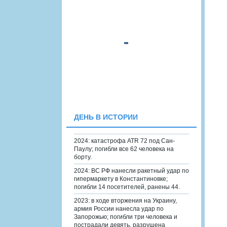
ДЕНЬ В ИСТОРИИ
2024: катастрофа ATR 72 под Сан-
Паулу; погибли все 62 человека на
борту.
2024: ВС РФ нанесли ракетный удар по
гипермаркету в Константиновке;
погибли 14 посетителей, ранены 44.
2023: в ходе вторжения на Украину,
армия России нанесла удар по
Запорожью; погибли три человека и
пострадали девять, разрушена