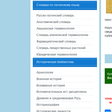
Словари по латинскому языку
Русско-латинский словарь
прес
Анатомический словарь
Науч
Акушерская терминология
свед
Словарь клинической терминологии
публ
Фармацевтический словарь
Словарь лекарственных растений
Юридическая терминология
Историческая библиотека
Археология
Ку
Ве
Военная история
Всемирная история
Вспомогательные ист. дисциплины
Древняя и средневековая Русь
озна
ж
Историография
Исторические личности