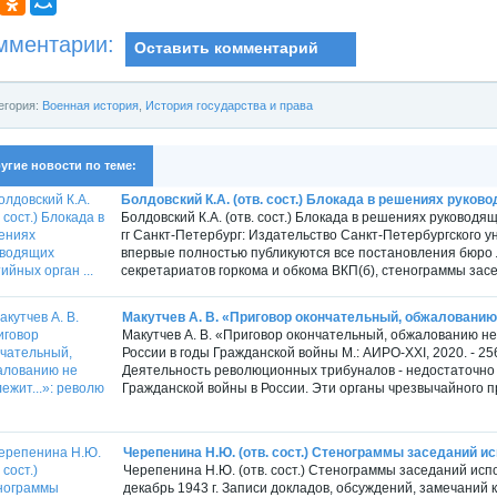
мментарии:
Оставить комментарий
егория:
Военная история
,
История государства и права
угие новости по теме:
Болдовский К.А. (отв. сост.) Блокада в решениях руково
Болдовский К.А. (отв. сост.) Блокада в решениях руководя
гг Санкт-Петербург: Издательство Санкт-Петербургского ун
впервые полностью публикуются все постановления бюро Л
секретариатов горкома и обкома ВКП(б), стенограммы засед
Макутчев А. В. «Приговор окончательный, обжалованию н
Макутчев А. В. «Приговор окончательный, обжалованию не
России в годы Гражданской войны М.: АИРО-ХХІ, 2020. - 25
Деятельность революционных трибуналов - недостаточно 
Гражданской войны в России. Эти органы чрезвычайного п
Черепенина Н.Ю. (отв. сост.) Стенограммы заседаний ис
Черепенина Н.Ю. (отв. сост.) Стенограммы заседаний испо
декабрь 1943 г. Записи докладов, обсуждений, замечаний