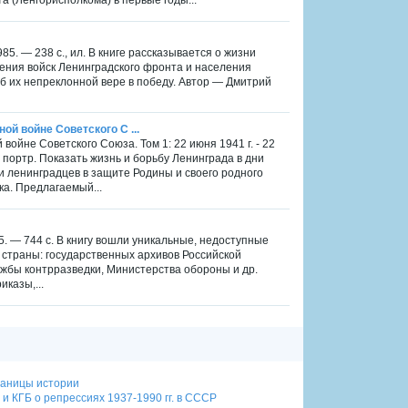
985. — 238 с., ил. В книге рассказывается о жизни
ения войск Ленинградского фронта и населения
об их непреклонной вере в победу. Автор — Дмитрий
ой войне Советского С ...
 войне Советского Союза. Том 1: 22 июня 1941 г. - 22
 л. портр. Показать жизнь и борьбу Ленинграда в дни
и ленинградцев в защите Родины и своего родного
а. Предлагаемый...
5. — 744 с. В книгу вошли уникальные, недоступные
страны: государственных архивов Российской
жбы контрразведки, Министерства обороны и др.
казы,...
траницы истории
и КГБ о репрессиях 1937-1990 гг. в СССР