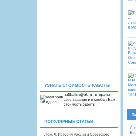
УЗНАТЬ СТОИМОСТЬ РАБОТЫ
na5ballov@bk.ru - отправьте
свое задание и я сообщу Вам
стоимость работы.
Пр
ПОПУЛЯРНЫЕ СТАТЬИ
Сок
Бре
Люкс Л. История России и Советского