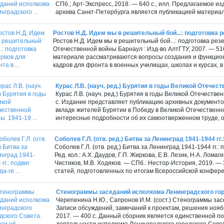
СПб.; Арт-Экспресс, 2018. — 640 с., илл. Предлагаемое 
архива Санкт-Петербурга является публикацией материало
Ростов Н.Д. Идем мы в решительный бой...: подготовка ре
Ростов Н.Д. Идем мы в решительный бой...: подготовка рез
Отечественной войны Барнаул : Изд-во АлтГТУ, 2007. — 5
материале рассматриваются вопросы создания и функцион
кадров для фронта в военных училищах, школах и курсах, в
Курас Л.В. (науч. ред.) Бурятия в годы Великой Отечеств
Курас Л.В. (науч. ред.) Бурятия в годы Великой Отечествен
с. Издание представляет публикацию архивных документо
вкладе жителей Бурятии в Победу в Великой Отечественн
интересные подробности об их самоотверженном труде, о
Соболев Г.Л. (отв. ред.) Битва за Ленинград 1941-1944 гг.:
Соболев Г.Л. (отв. ред.) Битва за Ленинград 1941-1944 гг.
Ред. кол.: А.Х. Даудов, Г.П. Жиркова, Е.В. Лезик, Н.А. Ломаги
Чистиков, М.В. Ходяков. — СПб.: Нестор-История, 2019. —
статей, подготовленных по итогам Всероссийской конферен
Стенограммы заседаний исполкома Ленинградского город
Черепенина Н.Ю., Сапронов И.М. (сост.) Стенограммы зас
Записи обсуждений, замечаний к проектам, решения ноябрь
2017. — 400 с. Данный сборник является единственной п
деятельности исполкома Ленинградского городского Совет