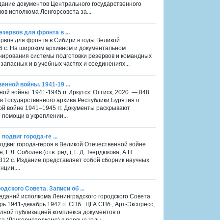
издание документов Центрального государственного
в исполкома Ленгорсовета за...
зервов для фронта в ...
ервов для фронта в Сибири в годы Великой
16 с. На широком архивном и документальном
ирования системы подготовки резервов и командных
 запасных и в учебных частях и соединениях...
енной войны. 1941-19 ...
ной войны. 1941-1945 гг Иркутск: Оттиск, 2020. — 848
в Государственного архива Республики Бурятия о
ой войне 1941–1945 гг. Документы раскрывают
 помощи в укреплении...
 подвиг города-ге ...
: подвиг города-героя в Великой Отечественной войне
н, Г.Л. Соболев (отв. ред.), Е.Д. Твердюкова, А.Н.
 312 с. Издание представляет собой сборник научных
ции,...
ского Совета. Записи об ...
еданий исполкома Ленинградского городского Совета.
 1941-декабрь 1942 гг. СПб.: ЦГА СПб., Арт-Экспресс,
олной публикацией комплекса документов о
а (Ленгорисполкома) в первые годы...