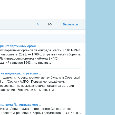
0
604
Вернуться
дящих партийных орган ...
щих партийных органов Ленинграда. Часть 3. 1941-1944
иверситета, 2021. — 1760 с. В третьей части сборника
енинградских горкома и обкома ВКП(б),
аний с января 1943 г. по январь...
е подлежит...»: револю ...
 подлежит...»: революционные трибуналы в Советской
6 с. - (Серия «АИРО - Первая монография»).
известная, но весьма значимая страница истории
равосудия обеспечили большевикам...
полкома Ленинградского ...
лкома Ленинградского городского Совета: январь -
 к проектам, решения Сборник документов. — СПб.: ЦГА