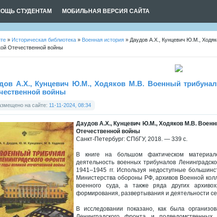
ОЩЬ СТУДЕНТАМ
МОБИЛЬНАЯ ВЕРСИЯ САЙТА
йте
»
Историческая библиотека
»
Военная история
» Даудов А.Х., Кунцевич Ю.М., Ходя
кой Отечественной войны
дов А.Х., Кунцевич Ю.М., Ходяков М.В. Военный трибуна
чественной войны
азмещено на сайте:
11-11-2024, 08:34
Даудов А.Х., Кунцевич Ю.М., Ходяков М.В. Вое
Отечественной войны
Санкт-Петербург: СПбГУ, 2018. — 339 с.
В книге на большом фактическом материал
деятельность военных трибуналов Ленинградск
1941–1945 гг. Используя недоступные большин
Министерства обороны РФ, архивов Военной колл
военного суда, а также ряда других архиво
формирования, развертывания и деятельности се
В исследовании показано, как была организо
Ленинградского фронта и подведомственных