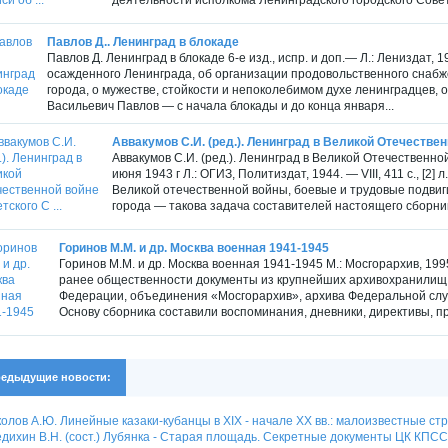
Павлов Д.. Ленинград в блокаде
Павлов Д. Ленинград в блокаде 6-е изд., испр. и доп.— Л.: Лениздат, 1
осажденного Ленинграда, об организации продовольственного снабж
города, о мужестве, стойкости и непоколебимом духе ленинградцев, 
Васильевич Павлов — с начала блокады и до конца января...
Аввакумов С.И. (ред.). Ленинград в Великой Отечественн
Аввакумов С.И. (ред.). Ленинград в Великой Отечественной
июня 1943 г Л.: ОГИЗ, Политиздат, 1944. — VIII, 411 с., [2]
Великой отечественной войны, боевые и трудовые подвиг
города — такова задача составителей настоящего сборник
Горинов М.М. и др. Москва военная 1941-1945
Горинов М.М. и др. Москва военная 1941-1945 М.: Мосгорархив, 199
ранее общественности документы из крупнейших архивохранилищ 
Федерации, объединения «Мосгорархив», архива Федеральной слу
Основу сборника составили воспоминания, дневники, директивы, при
едыдущие новости:
олов А.Ю. Линейные казаки-кубанцы в XIX - начале XX вв.: малоизвестные с
дихин В.Н. (сост.) Лубянка - Старая площадь. Секретные документы ЦК КПСС 