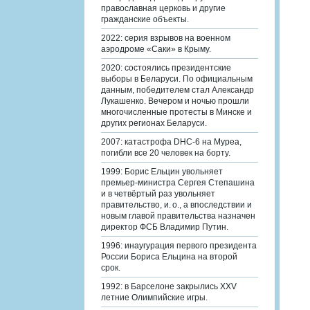
православная церковь и другие
гражданские объекты.
2022: серия взрывов на военном
аэродроме «Саки» в Крыму.
2020: состоялись президентские
выборы в Беларуси. По официальным
данным, победителем стал Александр
Лукашенко. Вечером и ночью прошли
многочисленные протесты в Минске и
других регионах Беларуси.
2007: катастрофа DHC-6 на Муреа,
погибли все 20 человек на борту.
1999: Борис Ельцин увольняет
премьер-министра Сергея Степашина
и в четвёртый раз увольняет
правительство, и. о., а впоследствии и
новым главой правительства назначен
директор ФСБ Владимир Путин.
1996: инаугурация первого президента
России Бориса Ельцина на второй
срок.
1992: в Барселоне закрылись XXV
летние Олимпийские игры.