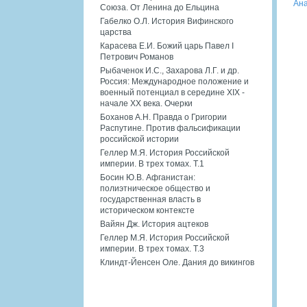
Ана
Союза. От Ленина до Ельцина
Габелко О.Л. История Вифинского
царства
Карасева Е.И. Божий царь Павел I
Петрович Романов
Рыбаченок И.С., Захарова Л.Г. и др.
Россия: Международное положение и
военный потенциал в середине XIX -
начале XX века. Очерки
Боханов А.Н. Правда о Григории
Распутине. Против фальсификации
российской истории
Геллер М.Я. История Российской
империи. В трех томах. Т.1
Босин Ю.В. Афганистан:
полиэтническое общество и
государственная власть в
историческом контексте
Вайян Дж. История ацтеков
Геллер М.Я. История Российской
империи. В трех томах. Т.3
Клиндт-Йенсен Оле. Дания до викингов