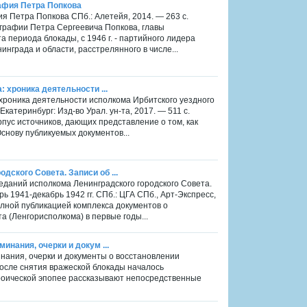
афия Петра Попкова
 Петра Попкова СПб.: Алетейя, 2014. — 263 с.
графии Петра Сергеевича Попкова, главы
а периода блокады, с 1946 г. - партийного лидера
нграда и области, расстрелянного в числе...
: хроника деятельности ...
 хроника деятельности исполкома Ирбитского уездного
Екатеринбург: Изд-во Урал. ун-та, 2017. — 511 с.
пус источников, дающих представление о том, как
снову публикуемых документов...
ского Совета. Записи об ...
еданий исполкома Ленинградского городского Совета.
 1941-декабрь 1942 гг. СПб.: ЦГА СПб., Арт-Экспресс,
олной публикацией комплекса документов о
а (Ленгорисполкома) в первые годы...
минания, очерки и докум ...
минания, очерки и документы о восстановлении
 После снятия вражеской блокады началось
роической эпопее рассказывают непосредственные