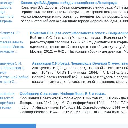
Ковальчук В.М. Дорога победы осаждённого Ленинграда
Ковальчук В.М. Дорога победы осаждённого Ленинграда М.: Наук
героических, но пока еще малоизученных страниц истории Вели
железнодорожной магистрали, построенной после прорыва блок
озера и ставшей для осажденного города Дорогой победы. В книге
Войтиков С.С. (авт.-сост.) Московская власть. Выделение
Войтиков С.С. (авт.-сост.) Московская власть. Выделение 
реконструкции столицы. 1928-1940 гг. Документы и матери
административно-хозяйственную и партийную единицу М.: 
Москвы, 2012. — 642 с. Настоящий сборник документов «Мо
Аввакумов С.И. (ред.). Ленинград в Великой Отечественн
Аввакумов С.И. (ред.). Ленинград в Великой Отечественной
июня 1943 г Л.: ОГИЗ, Политиздат, 1944. — VIII, 411 с., [2]
Великой отечественной войны, боевые и трудовые подвиг
города — такова задача составителей настоящего сборник
Сообщения Советского Информбюро. В 8-и томах.
Сообщения Советского Информбюро. В 8-и томах. Т.1 Июнь - декаб
Январь - июнь 1942 года. М.: Совинформбюро, 1944. — 388 с. Т.3
431 с. Т.4 Январь - июнь 1943 года. М.: Совинформбюро, 1944. — 40
Совинформбюро, 1944. — 315 с. Т.6 Январь - июнь 1944 года. М.:...