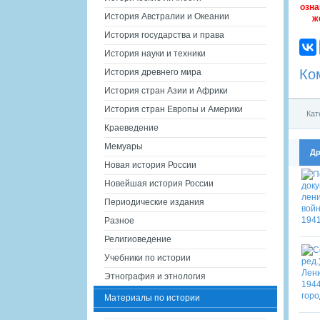
озна
История Австралии и Океании
ж
История государства и права
История науки и техники
Ко
История древнего мира
История стран Азии и Африки
История стран Европы и Америки
Кат
Краеведение
Мемуары
Др
Новая история России
Новейшая история России
Периодические издания
Разное
Религиоведение
Учебники по истории
Этнография и этнология
Материалы по истории