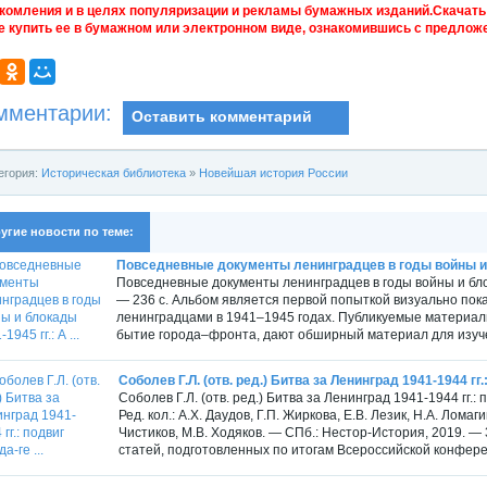
комления и в целях популяризации и рекламы бумажных изданий.Скачать 
е купить ее в бумажном или электронном виде, ознакомившись с предложе
мментарии:
Оставить комментарий
егория:
Историческая библиотека
»
Новейшая история России
угие новости по теме:
Повседневные документы ленинградцев в годы войны и бл
Повседневные документы ленинградцев в годы войны и блок
— 236 с. Альбом является первой попыткой визуально пок
ленинградцами в 1941–1945 годах. Публикуемые материал
бытие города–фронта, дают обширный материал для изуче
Соболев Г.Л. (отв. ред.) Битва за Ленинград 1941-1944 гг.:
Соболев Г.Л. (отв. ред.) Битва за Ленинград 1941-1944 гг.
Ред. кол.: А.Х. Даудов, Г.П. Жиркова, Е.В. Лезик, Н.А. Ломаги
Чистиков, М.В. Ходяков. — СПб.: Нестор-История, 2019. —
статей, подготовленных по итогам Всероссийской конферен