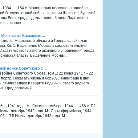
а, 1984. — 154 с. Монография посвящена одной из
кой Отечественной войны - истории Шлиссельбургской
ады Ленинграда вдоль южного берега Ладожского
 на основе...
 Москвы из Московско ...
Москвы из Московской области и Генеральный план
алы. Кн. 1. Выделение Москвы в самостоятельную
Издательство Главного архивного управления города
сковская власть. Выделение Москвы...
ой войне Советского С ...
 войне Советского Союза. Том 1: 22 июня 1941 г. - 22
 л. портр. Показать жизнь и борьбу Ленинграда в дни
и ленинградцев в защите Родины и своего родного
а. Предлагаемый...
рь 1941 года. М.: Совинформбюро, 1944. — 456 с. Т.2
 Июль - декабрь 1942 года. М.: Совинформбюро, 1944. —
8 с. Т.5 Июль - декабрь 1943 года. М.: