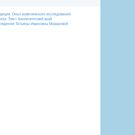
адиции. Опыт комплексного исследования
нах. Том I. Кингисеппский край
я рождения Татьяны Ивановны Макаровой