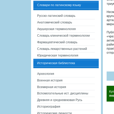
триу
Словари по латинскому языку
Несм
Русско-латинский словарь
круп
арти
Анатомический словарь
мирн
Акушерская терминология
Публ
Словарь клинической терминологии
«чре
акти
Фармацевтический словарь
райи
прак
Словарь лекарственных растений
отпр
Юридическая терминология
Историческая библиотека
Археология
Военная история
Всемирная история
Ку
Вспомогательные ист. дисциплины
янв
Древняя и средневековая Русь
Историография
Исторические личности