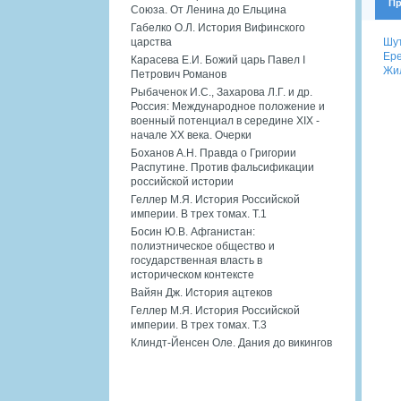
Пр
Союза. От Ленина до Ельцина
Габелко О.Л. История Вифинского
Шут
царства
Ере
Карасева Е.И. Божий царь Павел I
Жил
Петрович Романов
Рыбаченок И.С., Захарова Л.Г. и др.
Россия: Международное положение и
военный потенциал в середине XIX -
начале XX века. Очерки
Боханов А.Н. Правда о Григории
Распутине. Против фальсификации
российской истории
Геллер М.Я. История Российской
империи. В трех томах. Т.1
Босин Ю.В. Афганистан:
полиэтническое общество и
государственная власть в
историческом контексте
Вайян Дж. История ацтеков
Геллер М.Я. История Российской
империи. В трех томах. Т.3
Клиндт-Йенсен Оле. Дания до викингов