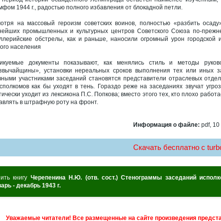
мфом 1944 г., радостью полного избавления от блокадной петли.
отря на массовый героизм советских воинов, полностью «разбить осаду»
нейших промышленных и культурных центров Советского Союза по-прежн
ллерийские обстрелы, как и раньше, наносили огромный урон городской 
ого населения
икуемые документы показывают, как менялись стиль и методы руков
звычайщины», установки нереальных сроков выполнения тех или иных з
вными участниками заседаний становятся представители отраслевых отдел
сполкомов как бы уходят в тень. Гораздо реже на заседаниях звучат угро
тически уходит из лексикона П.С. Попкова; вместо этого тех, кто плохо рабо
авлять в штрафную роту на фронт.
Информация о файле:
pdf, 10
Скачать бесплатно c turbo
пить книгу
Черепенина Н.Ю. (отв. сост.) Стенограммы заседаний исполк
арь - декабрь 1943 г.
Уважаемые читатели! Все размещенные на сайте произведения предст