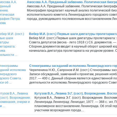
Амосова А.А. Преданный забвению. Политическая биогр
Амосова А.А. Преданный забвению. Политическая биография
Монография предлагает научный анализ политической био
исполнительного комитета Ленинградского городского совет
города, руководившего послевоенным восстановлением Лени
Вебер М.И. (сост.) Первые шаги диктатуры пролетариата
Вебер М.И. (сост.) Первые шаги диктатуры пролетариата:
Совета депутатов (весна - лето 1918 г.) Сб. документов. — 
Сборник документов вводит в научный оборот широкий кор
начиналась диктатура пролетариата на уездном уровне. О
Стенограммы заседаний исполкома Ленинградского город
Черепенина Н.Ю., Сапронов И.М. (сост.) Стенограммы зас
Записи обсуждений, замечаний к проектам, решения ноябрь
2017. — 400 с. Данный сборник является единственной п
деятельности исполкома Ленинградского городского Совет
Кутузов В.А., Левина Э.Г. (сост). Возрождение. Воспо
Кутузов В.А., Левина Э.Г. (сост). Возрождение. Воспо
Ленинграда Ленинград: Лениздат, 1977. — 368 с.: ил.
планомерное восстановление Ленинграда. Об этой ге
участники возрождения города....