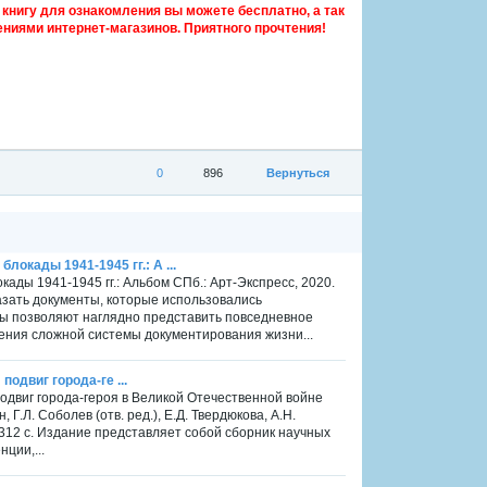
книгу для ознакомления вы можете бесплатно, а так
ниями интернет-магазинов. Приятного прочтения!
0
896
Вернуться
окады 1941-1945 гг.: А ...
ады 1941-1945 гг.: Альбом СПб.: Арт-Экспресс, 2020.
азать документы, которые использовались
ы позволяют наглядно представить повседневное
ния сложной системы документирования жизни...
 подвиг города-ге ...
: подвиг города-героя в Великой Отечественной войне
н, Г.Л. Соболев (отв. ред.), Е.Д. Твердюкова, А.Н.
 312 с. Издание представляет собой сборник научных
ции,...