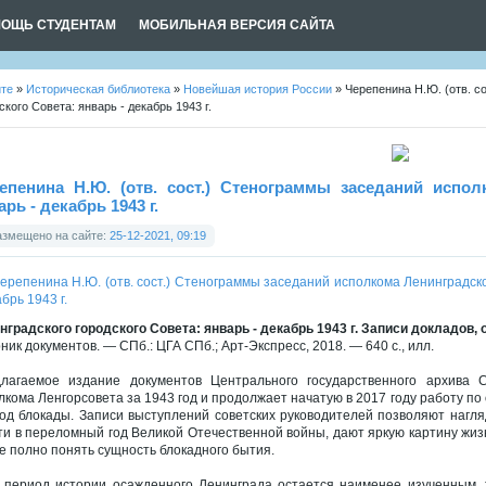
ОЩЬ СТУДЕНТАМ
МОБИЛЬНАЯ ВЕРСИЯ САЙТА
йте
»
Историческая библиотека
»
Новейшая история России
» Черепенина Н.Ю. (отв. с
ского Совета: январь - декабрь 1943 г.
епенина Н.Ю. (отв. сост.) Стенограммы заседаний испол
арь - декабрь 1943 г.
азмещено на сайте:
25-12-2021, 09:19
нградского городского Совета: январь - декабрь 1943 г. Записи докладов,
ник документов. — СПб.: ЦГА СПб.; Арт-Экспресс, 2018. — 640 с., илл.
лагаемое издание документов Центрального государственного архива С
лкома Ленгорсовета за 1943 год и продолжает начатую в 2017 году работу п
од блокады. Записи выступлений советских руководителей позволяют нагля
ти в переломный год Великой Отечественной войны, дают яркую картину жиз
е полно понять сущность блокадного бытия.
 период истории осажденного Ленинграда остается наименее изученным, т