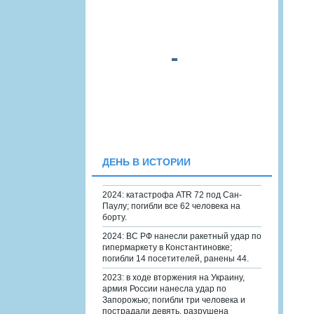
ДЕНЬ В ИСТОРИИ
2024: катастрофа ATR 72 под Сан-
Паулу; погибли все 62 человека на
борту.
2024: ВС РФ нанесли ракетный удар по
гипермаркету в Константиновке;
погибли 14 посетителей, ранены 44.
2023: в ходе вторжения на Украину,
армия России нанесла удар по
Запорожью; погибли три человека и
пострадали девять, разрушена