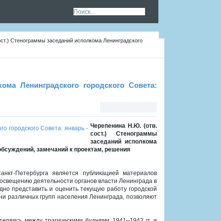
ост.) Стенограммы заседаний исполкома Ленинградского
кома Ленинградского городского Совета:
Черепенина Н.Ю. (отв.
сост.) Стенограммы
заседаний исполкома
 обсуждений, замечаний к проектам, решения
анкт-Петербурга является публикацией материалов
о освещению деятельности органов власти Ленинграда в
дно представить и оценить текущую работу городской
ни различных групп населения Ленинграда, позволяют
еряясь между трагическими буднями 1941–1942 гг. и