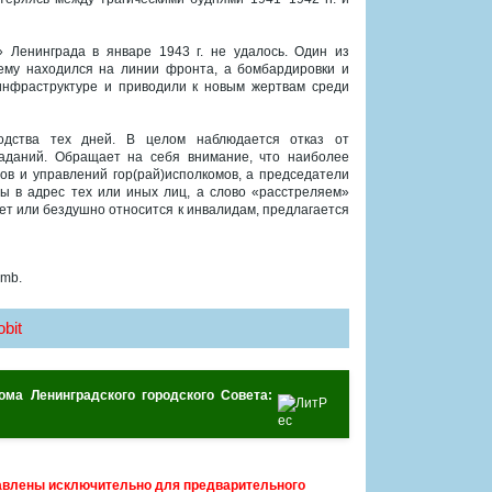
 Ленинграда в январе 1943 г. не удалось. Один из
ему находился на линии фронта, а бомбардировки и
инфраструктуре и приводили к новым жертвам среди
одства тех дней. В целом наблюдается отказ от
аданий. Обращает на себя внимание, что наиболее
ов и управлений гор(рай)исполкомов, а председатели
зы в адрес тех или иных лиц, а слово «расстреляем»
тает или бездушно относится к инвалидам, предлагается
 mb.
bit
ома Ленинградского городского Совета:
авлены исключительно для предварительного