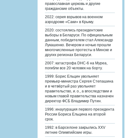
православная церковь и другие
гражданские объекты.
2022: серия взрывов на военном
аэродроме «Саки» в Крыму.
2020: состоялись президентские
выборы в Беларуси. По официальным
данным, победителем стал Александр
Лукашенко. Вечером и ночью прошли
многочисленные протесты в Минске и
других регионах Беларуси.
2007: катастрофа DHC-6 на Муреа,
погибли все 20 человек на борту.
1999: Борис Ельцин увольняет
премьер-министра Сергея Степашина
и в четвёртый раз увольняет
правительство, и. о., а впоследствии и
новым главой правительства назначен
директор ФСБ Владимир Путин.
1996: инаугурация первого президента
России Бориса Ельцина на второй
срок.
1992: в Барселоне закрылись XXV
летние Олимпийские игры.