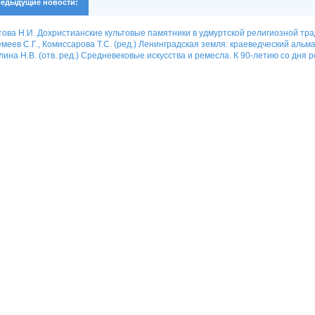
едыдущие новости:
ова Н.И. Дохристианские культовые памятники в удмуртской религиозной тр
меев С.Г., Комиссарова Т.С. (ред.) Ленинградская земля: краеведческий альма
ина Н.В. (отв. ред.) Средневековые искусства и ремесла. К 90-летию со дн