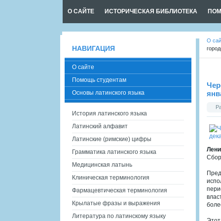
О САЙТЕ
ИСТОРИЧЕСКАЯ БИБЛИОТЕКА
ПОМ
О са
НАВИГАЦИЯ
город
О сайте
Помощь студентам
Чер
Основы латинского языка
янв
Р
История латинского языка
Латинский алфавит
Латинские (римские) цифры
Лени
Грамматика латинского языка
Сбор
Медицинская латынь
Пред
Клиническая терминология
испо
пери
Фармацевтическая терминология
влас
Крылатые фразы и выражения
боле
Литература по латинскому языку
Этот