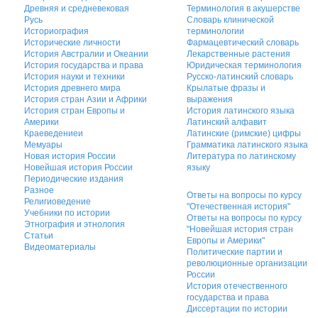
Древняя и средневековая
Терминология в акушерстве
Русь
Словарь клинической
Историография
терминологии
Исторические личности
Фармацевтический словарь
История Австралии и Океании
Лекарственные растения
История государства и права
Юридическая терминология
История науки и техники
Русско-латинский словарь
История древнего мира
Крылатые фразы и
История стран Азии и Африки
выражения
История стран Европы и
История латинского языка
Америки
Латинский алфавит
Краеведениеи
Латинские (римские) цифры
Мемуары
Грамматика латинского языка
Новая история России
Литература по латинскому
Новейшая история России
языку
Периодические издания
Разное
Ответы на вопросы по курсу
Религиоведение
"Отечественная история"
Учебники по истории
Ответы на вопросы по курсу
Этнография и этнология
"Новейшая история стран
Статьи
Европы и Америки"
Видеоматериалы
Политические партии и
революционные организации
России
История отечественного
государства и права
Диссертации по истории