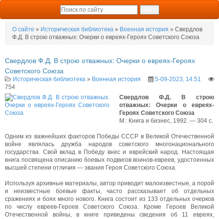
О сайте
»
Историческая библиотека
»
Военная история
» Свердлов
Ф.Д. В строю отважных: Очерки о евреях-Героях Советского Союза
Свердлов Ф.Д. В строю отважных: Очерки о евреях-Героях
Советского Союза
Историческая библиотека
»
Военная история
5-09-2023, 14:51
754
Свердлов Ф.Д. В строю
отважных: Очерки о евреях-
Героях Советского Союза
М.: Книга и бизнес, 1992. — 304 с.
Одним из важнейших факторов Победы СССР в Великой Отечественной
войне являлась дружба народов советского многонационального
государства. Свой вклад в Победу внес и еврейский народ. Настоящая
книга посвящена описанию боевых подвигов воинов-евреев, удостоенных
высшей степени отличия — звания Героя Советского Союза.
Используя архивные материалы, автор приводит малоизвестные, а порой
и неизвестные боевые факты, часто рассказывает об отдельных
сражениях и боях много нового. Книга состоит из 133 отдельных очерков
по числу евреев-Героев Советского Союза. Кроме Героев Великой
Отечественной войны, в книге приведены сведения об 11 евреях,