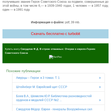
получивших звание Героя Советского Союза за подвиги, совершенные до
этой войны, в том числе 6,— в 1939-1940 годах, 1 человек — в 1957 году,
один — в 1991 году.
Информация о файле:
pdf, 39 mb.
Скачать бесплатно c turbobit
Купить книгу
Свердлов Ф.Д. В строю отважных: Очерки о евреях-Героях
Советского Союза
Похожие публикации
Амурцы – Герои: в 3 томах. Т. 1
Штейнберг М. Еврейский щит СССР
Боев В.А., Шемеляк Ю.Р. Библиотека разновидностей
орденов и медалей СССР №2 ...
Свердлов Фёдор. Евреи - генералы Вооружённых сил