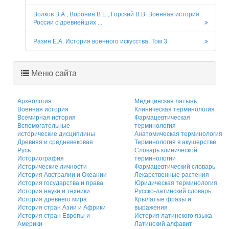
Волков В.А., Воронин В.Е., Горский В.В. Военная история
России с древнейших ...
Разин Е.А. История военного искусства. Том 3
Меню сайта
Археология
Медицинская латынь
Военная история
Клиническая терминология
Всемирная история
Фармацевтическая
Вспомогательные
терминология
исторические дисциплины
Анатомическая терминология
Древняя и средневековая
Терминология в акушерстве
Русь
Словарь клинической
Историография
терминологии
Исторические личности
Фармацевтический словарь
История Австралии и Океании
Лекарственные растения
История государства и права
Юридическая терминология
История науки и техники
Русско-латинский словарь
История древнего мира
Крылатые фразы и
История стран Азии и Африки
выражения
История стран Европы и
История латинского языка
Америки
Латинский алфавит