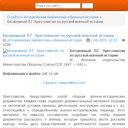
О сайте
»
Историческая библиотека
»
Военная история
»
Бескровный Л.Г. Хрестоматия по русской военной истории
Бескровный Л.Г. Хрестоматия по русской военной истории
Историческая библиотека
»
Военная история
1-08-2015, 18:32
4206
Бескровный Л.Г. Хрестоматия
по русской военной истории
М.: Военное издательство
Министерства Обороны Союза ССР, 1947. — 642 с.
Информация о файле:
pdf, 11 mb.
Скачать с depositfiles.com
Хрестоматия представляет собой сборник военно-исторических
документов. Каждая глава содержит документальный материал (отрывки
из летописей, уставов, приказы, диспозиции, инструкции, письма и т. д.),
относящийся к определённому военно-историческому периоду. Этот
материал, по замыслу составителя, подобран так, чтобы языком
документов рассказать о войнах, которые пришлось вести русскому
народу, чтобы дать представление о деятельности наших великих