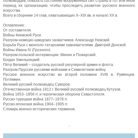
полководцев, показать состояние вооружённых сил страны в тот или иной
период, их организацию, чтобы проследить развитие русского военного
искусства.
Всего в сборнике 14 глав, охватывающих X–XIX вв. и начало XX в.
Оглавление:.
От составителя.
Войны Киевской Руси.
Разгром немецко-шведских захватчиков. Александр Невский.
Борьба Руси с монголо-татарскими завоевателями. Дмитрий Донской.
Войны Ивана IV (Грозного).
Разгром польской интервенции. Минин и Пожарский.
Богдан Хмельницкий.
Пётр Великий – создатель русской регулярной армии и флота.
Разгром Пруссии русскими войсками в Семилетнюю войну.
Русское военное искусство во второй половине XVIII в. Румянцев.
Потёмкин.
Великий русский полководец Суворов.
Отечественная война 1812 г. Великий русский полководец Кутузов.
Война 1853–1856 гг. и героическая оборона Севастополя.
Русско-турецкая война 1877–1878 гг.
Русско-японская война 1904–1905 гг.
Словарь военно-исторических терминов.
,