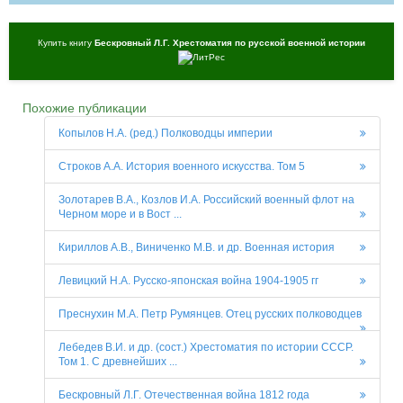
Купить книгу
Бескровный Л.Г. Хрестоматия по русской военной истории
Похожие публикации
Копылов Н.А. (ред.) Полководцы империи
Строков А.А. История военного искусства. Том 5
Золотарев В.А., Козлов И.А. Российский военный флот на
Черном море и в Вост ...
Кириллов А.В., Виниченко М.В. и др. Военная история
Левицкий Н.А. Русско-японская война 1904-1905 гг
Преснухин М.А. Петр Румянцев. Отец русских полководцев
Лебедев В.И. и др. (сост.) Хрестоматия по истории СССР.
Том 1. С древнейших ...
Бескровный Л.Г. Отечественная война 1812 года