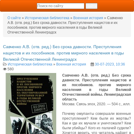
О сайте
»
Историческая библиотека
»
Военная история
» Савченко
А.В. (отв. ред.) Без срока давности. Преступления нацистов и их
пособников. против мирного населения в годы Великой
Отечественной Ленинградск
Савченко А.В. (отв. ред.) Без срока давности. Преступления
нацистов и их пособников. против мирного населения в годы
Великой Отечественной Ленинградск
Историческая библиотека
»
Военная история
30-07-2023, 10:36
580
Савченко А.В. (отв. ред.) Без срока
давности. Преступления нацистов и
их пособников. против мирного
населения в годы Великой
Отечественной войны. Ленинградская
область
Москва: Связь эпох, 2020. — 504 с., илл.
Почему оккупанты совершали военные
преступления? Кем были их жертвы?
Как и где их мучали и уничтожали? Кем
были убийцы? Кого из палачей судили?
Хочется верить, что читатель найдет в