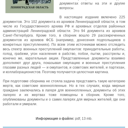
документах ответы на эти и другие
вопросы.
В настоящее издание включено 225
документов. Это 102 документа из архивов Ленинградской области, в том
числе из Государственного архива РФ и архивных отделов районных
администраций Ленинградской области. Это 94 документа из архивов
Санкт-Петербурга. Кроме того, в сборник вошло 29 рассекреченных
документов из архивов ФСБ (например, донесения подпольщиков о
конкретных преступлениях). По всем этим источникам можно отследить
весь спектр военных преступлений оккупантов: принудительные работы,
голод, грабежи, угон населения в рабство, побои, пытки, расстрелы и,
конечно же, карательные акции. Представленные документы взаимно
дополняют друг друга, показывая оккупацию и военные преступления
глазами разных людей — и оккупантов, и советских жителей, и партизан,
и коллаборационистов. Поэтому получается целостная картина.
При подготовке сборника не стояла задача представить такую категорию
жертв, как советские военнопленные. Но в тех случаях, когда мирные
граждане заключались в лагеря для военнопленных, документы об этих
лагерях и их жертвах тоже помещены в сборник. Кроме того,
опубликованы документы и о самих лагерях для мирных жителей, где они
работали и умирали.
Информация о файле:
pdf, 13 mb.