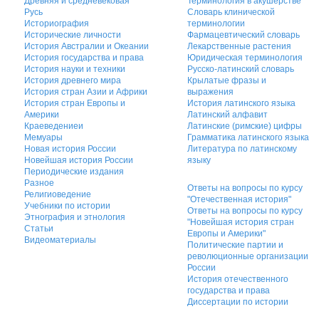
Древняя и средневековая
Терминология в акушерстве
Русь
Словарь клинической
Историография
терминологии
Исторические личности
Фармацевтический словарь
История Австралии и Океании
Лекарственные растения
История государства и права
Юридическая терминология
История науки и техники
Русско-латинский словарь
История древнего мира
Крылатые фразы и
История стран Азии и Африки
выражения
История стран Европы и
История латинского языка
Америки
Латинский алфавит
Краеведениеи
Латинские (римские) цифры
Мемуары
Грамматика латинского языка
Новая история России
Литература по латинскому
Новейшая история России
языку
Периодические издания
Разное
Ответы на вопросы по курсу
Религиоведение
"Отечественная история"
Учебники по истории
Ответы на вопросы по курсу
Этнография и этнология
"Новейшая история стран
Статьи
Европы и Америки"
Видеоматериалы
Политические партии и
революционные организации
России
История отечественного
государства и права
Диссертации по истории